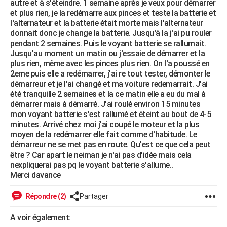
autre et à s'éteindre. 1 semaine après je veux pour démarrer
City break
Voyage de noces
Climat
Destinations
Voyage nature
Forum
+
et plus rien, je la redémarre aux pinces et teste la batterie et
PHOTO
l'alternateur et la batterie était morte mais l'alternateur
donnait donc je change la batterie. Jusqu'à la j'ai pu rouler
GUIDES D'ACHAT
pendant 2 semaines. Puis le voyant batterie se rallumait.
Jusqu'au moment un matin ou j'essaie de démarrer et la
BONS PLANS
plus rien, même avec les pinces plus rien. On l'a poussé en
2eme puis elle a redémarrer, j'ai re tout tester, démonter le
CARTE DE VOEUX
démarreur et je l'ai changé et ma voiture redemarrait. J'ai
Carte Bonne année
Carte Pâques
Carte de Noël
Carte Saint-Valentin
Carte d'anniversaire
été tranquille 2 semaines et la ce matin elle a eu du mal à
DICTIONNAIRE
démarrer mais à démarré. J'ai roulé environ 15 minutes
Biographies
Expressions
Dictionnaire
Citations
Proverbes
mon voyant batterie s'est rallumé et éteint au bout de 4-5
PROGRAMME TV
minutes. Arrivé chez moi j'ai coupé le moteur et la plus
moyen de la redémarrer elle fait comme d'habitude. Le
COPAINS D'AVANT
démarreur ne se met pas en route. Qu'est ce que cela peut
Se connecter
Collèges
Universités
Service militaire
S'inscrire
Lycées
Primaires
Entreprises
Avis de recherche
être ? Car apart le neiman je n'ai pas d'idée mais cela
AVIS DE DÉCÈS
nexpliquerai pas pq le voyant batterie s'allume..
Merci davance
FORUM
Lifestyle
Sport
Television
Cinema
Bricolage
Culture
Auto
Voyage
Répondre (2)
Partager
A voir également: