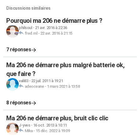
Discussions similaires
Pourquoi ma 206 ne démarre plus ?
philsoul
-
21 avr. 2016 à 22:36
fred.ml
-
22 avr. 2016 à 21:15
7 réponses
Ma 206 ne démarre plus malgré batterie ok,
que faire ?
vali83
-
22 juil. 2011 à 19:21
adeoceane
-
1 mars 2021 à 13:58
8 réponses
Ma 206 ne démarre plus, bruit clic clic
J-yves
-
16 oct. 2013 à 10:11
Mika
-
15 déc. 2022 à 19:09