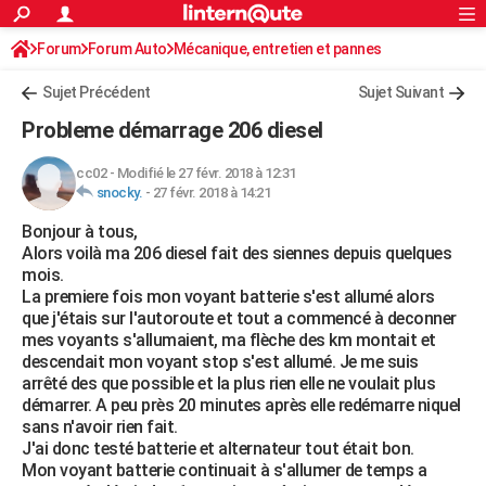
ACTUALITÉS
Forum
Forum Auto
Mécanique, entretien et pannes
Connexion
S'inscrire
Rechercher
Société
Education
Villes
Politique
Faits Divers
Monde
+
SPORT
Sujet Précédent
Sujet Suivant
Football
Cyclisme
Forum
Coupe du monde 2026
Tennis
Rugby
CULTURE
Probleme démarrage 206 diesel
TNT
Cinéma
Musique
Programme TV
Streaming
Sorties cinéma
+
FINANCE
cc02
-
Modifié le 27 févr. 2018 à 12:31
snocky.
-
27 févr. 2018 à 14:21
Impôts
Immobilier
Banque
Crédit
Retraite
Epargne
Risques naturels par ville
Assurance
AUTO
Bonjour à tous,
Réserver un essai
Berlines
Forum auto
Essais
Citadines
SUV
+
HIGH-TECH
Alors voilà ma 206 diesel fait des siennes depuis quelques
mois.
Meilleur smartphone
Ordinateurs
Guide high-tech
Mobiles
Internet
Jeux vidéo
+
BRICOLAGE
La premiere fois mon voyant batterie s'est allumé alors
que j'étais sur l'autoroute et tout a commencé à deconner
Aménagement intérieur
Cuisine
Jardinage
+
Forum
Extérieur
Salle de bains
Rangement
WEEK-END
mes voyants s'allumaient, ma flèche des km montait et
descendait mon voyant stop s'est allumé. Je me suis
Escapades
Expositions
Week-end nature
Guides de France
Patrimoine
Musées
+
LIFESTYLE
arrêté des que possible et la plus rien elle ne voulait plus
démarrer. A peu près 20 minutes après elle redémarre niquel
Bien-être
Mode
+
Art de vivre
Loisirs
Modes de vie
SANTE
sans n'avoir rien fait.
J'ai donc testé batterie et alternateur tout était bon.
Guide de la santé
Médicaments
+
Alimentation
Maladies
Sommeil
VOYAGE
Mon voyant batterie continuait à s'allumer de temps a