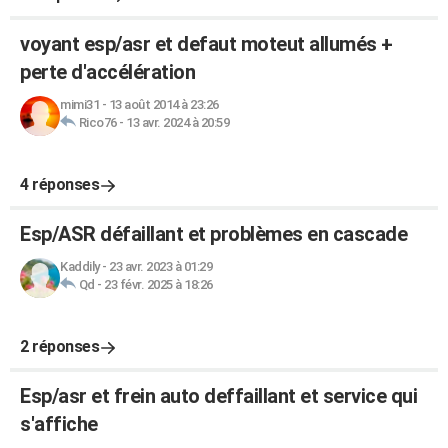
voyant esp/asr et defaut moteut allumés +
perte d'accélération
mimi31
-
13 août 2014 à 23:26
Rico76
-
13 avr. 2024 à 20:59
4 réponses
Esp/ASR défaillant et problèmes en cascade
Kaddily
-
23 avr. 2023 à 01:29
Qd
-
23 févr. 2025 à 18:26
2 réponses
Esp/asr et frein auto deffaillant et service qui
s'affiche