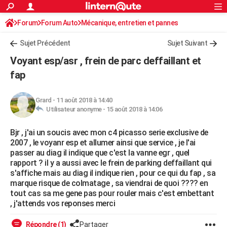
ACTUALITÉS
Forum
Forum Auto
Mécanique, entretien et pannes
Connexion
S'inscrire
Rechercher
Société
Education
Villes
Politique
Faits Divers
Monde
+
SPORT
Sujet Précédent
Sujet Suivant
Football
Cyclisme
Forum
Coupe du monde 2026
Tennis
Rugby
CULTURE
Voyant esp/asr , frein de parc deffaillant et
TNT
Cinéma
Musique
Programme TV
Streaming
Sorties cinéma
+
fap
FINANCE
Impôts
Immobilier
Banque
Crédit
Retraite
Epargne
Risques naturels par ville
Assurance
AUTO
Grard
-
11 août 2018 à 14:40
Utilisateur anonyme -
15 août 2018 à 14:06
Réserver un essai
Berlines
Forum auto
Essais
Citadines
SUV
+
HIGH-TECH
Bjr , j'ai un soucis avec mon c4 picasso serie exclusive de
Meilleur smartphone
Ordinateurs
Guide high-tech
Mobiles
Internet
Jeux vidéo
+
BRICOLAGE
2007 , le voyanr esp et allumer ainsi que service , je l'ai
passer au diag il indique que c'est la vanne egr , quel
Aménagement intérieur
Cuisine
Jardinage
+
Forum
Extérieur
Salle de bains
Rangement
WEEK-END
rapport ? il y a aussi avec le frein de parking deffaillant qui
s'affiche mais au diag il indique rien , pour ce qui du fap , sa
Escapades
Expositions
Week-end nature
Guides de France
Patrimoine
Musées
+
LIFESTYLE
marque risque de colmatage , sa viendrai de quoi ???? en
tout cas sa me gene pas pour rouler mais c'est embettant
Bien-être
Mode
+
Art de vivre
Loisirs
Modes de vie
SANTE
, j'attends vos reponses merci
Guide de la santé
Médicaments
+
Alimentation
Maladies
Sommeil
VOYAGE
Répondre (1)
Partager