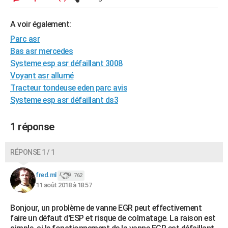
City break
Voyage de noces
Climat
Destinations
Voyage nature
Forum
+
PHOTO
A voir également:
GUIDES D'ACHAT
Parc asr
Bas asr mercedes
BONS PLANS
Systeme esp asr défaillant 3008
CARTE DE VOEUX
Voyant asr allumé
Tracteur tondeuse eden parc avis
Carte Bonne année
Carte Pâques
Carte de Noël
Carte Saint-Valentin
Carte d'anniversaire
DICTIONNAIRE
Systeme esp asr défaillant ds3
Biographies
Expressions
Dictionnaire
Citations
Proverbes
PROGRAMME TV
1 réponse
COPAINS D'AVANT
RÉPONSE 1 / 1
Se connecter
Collèges
Universités
Service militaire
S'inscrire
Lycées
Primaires
Entreprises
Avis de recherche
AVIS DE DÉCÈS
fred.ml
762
FORUM
11 août 2018 à 18:57
Lifestyle
Sport
Television
Cinema
Bricolage
Culture
Auto
Voyage
Bonjour, un problème de vanne EGR peut effectivement
faire un défaut d'ESP et risque de colmatage. La raison est