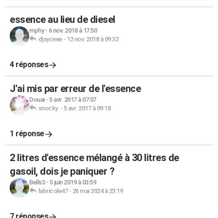
essence au lieu de diesel
mphy
-
6 nov. 2018 à 17:50
djayceee
-
12 nov. 2018 à 09:32
4 réponses
J'ai mis par erreur de l'essence
Douai
-
5 avr. 2017 à 07:07
snocky.
-
5 avr. 2017 à 09:18
1 réponse
2 litres d'essence mélangé à 30 litres de
gasoil, dois je paniquer ?
Bells3
-
5 juin 2019 à 03:59
labricole47
-
26 mai 2024 à 23:19
7 réponses