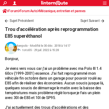
ACTUALITÉS
Forum
Forum Auto
Mécanique, entretien et pannes
Connexion
S'inscrire
Rechercher
Société
Education
Villes
Politique
Faits Divers
Monde
+
SPORT
Sujet Précédent
Sujet Suivant
Football
Cyclisme
Forum
Coupe du monde 2026
Tennis
Rugby
CULTURE
Trou d'accélération après reprogrammation
TNT
Cinéma
Musique
Programme TV
Streaming
Sorties cinéma
+
E85 superéthanol
FINANCE
Impôts
Immobilier
Banque
Crédit
Retraite
Epargne
Risques naturels par ville
Assurance
AUTO
kevpolo
-
Modifié le 30 déc. 2018 à 14:17
toto55 -
29 juil. 2022 à 15:28
Réserver un essai
Berlines
Forum auto
Essais
Citadines
SUV
+
HIGH-TECH
Bonjour,
Meilleur smartphone
Ordinateurs
Guide high-tech
Mobiles
Internet
Jeux vidéo
+
BRICOLAGE
Je viens vers vous car j'ai un problème avec ma Polo III 1.4
60cv (1999-2001) essence. J'ai fait reprogrammé mon
Aménagement intérieur
Cuisine
Jardinage
+
Forum
Extérieur
Salle de bains
Rangement
WEEK-END
véhicule fin octobre dans un garage pour pouvoir roulé au
E85 afin de réaliser des économies. Aucun soucis jusque là,
Escapades
Expositions
Week-end nature
Guides de France
Patrimoine
Musées
+
LIFESTYLE
quelques soucis de démarrage le matin avec la baisse des
températures mais problème réglé lorsque je fais un plein
Bien-être
Mode
+
Art de vivre
Loisirs
Modes de vie
SANTE
avec 30l de E85 et 10l de SP95.
Guide de la santé
Médicaments
+
Alimentation
Maladies
Sommeil
VOYAGE
J'ai actuellement des trous d'accélérations et des