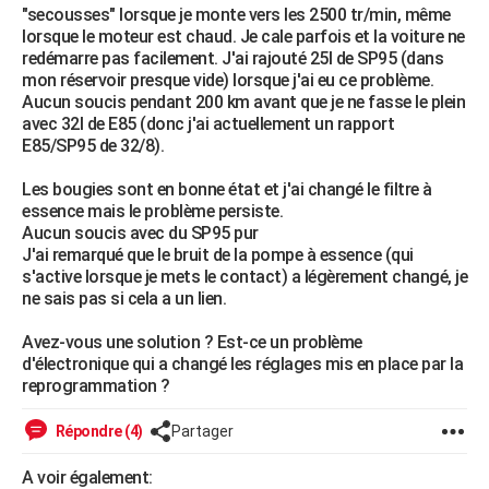
"secousses" lorsque je monte vers les 2500 tr/min, même
City break
Voyage de noces
Climat
Destinations
Voyage nature
Forum
+
PHOTO
lorsque le moteur est chaud. Je cale parfois et la voiture ne
redémarre pas facilement. J'ai rajouté 25l de SP95 (dans
GUIDES D'ACHAT
mon réservoir presque vide) lorsque j'ai eu ce problème.
Aucun soucis pendant 200 km avant que je ne fasse le plein
BONS PLANS
avec 32l de E85 (donc j'ai actuellement un rapport
E85/SP95 de 32/8).
CARTE DE VOEUX
Les bougies sont en bonne état et j'ai changé le filtre à
Carte Bonne année
Carte Pâques
Carte de Noël
Carte Saint-Valentin
Carte d'anniversaire
DICTIONNAIRE
essence mais le problème persiste.
Aucun soucis avec du SP95 pur
Biographies
Expressions
Dictionnaire
Citations
Proverbes
PROGRAMME TV
J'ai remarqué que le bruit de la pompe à essence (qui
s'active lorsque je mets le contact) a légèrement changé, je
COPAINS D'AVANT
ne sais pas si cela a un lien.
Se connecter
Collèges
Universités
Service militaire
S'inscrire
Lycées
Primaires
Entreprises
Avis de recherche
AVIS DE DÉCÈS
Avez-vous une solution ? Est-ce un problème
d'électronique qui a changé les réglages mis en place par la
FORUM
reprogrammation ?
Lifestyle
Sport
Television
Cinema
Bricolage
Culture
Auto
Voyage
Répondre (4)
Partager
A voir également: