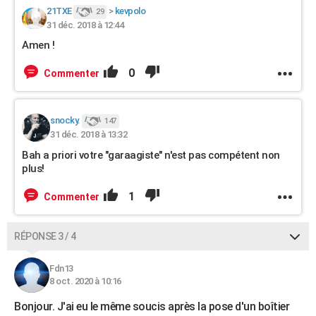
21TXE
>
kevpolo
29
31 déc. 2018 à 12:44
Amen !
0
Commenter
snocky.
147
31 déc. 2018 à 13:32
Bah a priori votre "garaagiste" n'est pas compétent non
plus!
1
Commenter
RÉPONSE 3 / 4
Fdn13
8 oct. 2020 à 10:16
Bonjour. J'ai eu le même soucis après la pose d'un boîtier