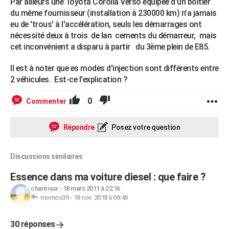
Par ailleurs une Toyota Corolla Verso équipée d'un boitier
du même fournisseur (installation à 230000 km) n'a jamais
eu de 'trous' à l'accélération, seuls les démarrages ont
nécessité deux à trois de lan cements du démarreur, mais
cet inconvénient a disparu à partir du 3ème plein de E85.
Il est à noter que es modes d'injection sont différents entre
2 véhicules. Est-ce l'explication ?
0
Commenter
Répondre
Posez votre question
Discussions similaires
Essence dans ma voiture diesel : que faire ?
chantoux
-
18 mars 2011 à 22:16
momos39
-
18 nov. 2018 à 08:48
30 réponses