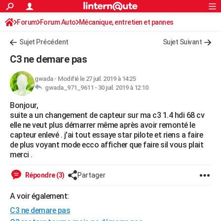
ACTUALITÉS
Forum
Forum Auto
Mécanique, entretien et pannes
Connexion
S'inscrire
Rechercher
Société
Education
Villes
Politique
Faits Divers
Monde
+
SPORT
Sujet Précédent
Sujet Suivant
Football
Cyclisme
Forum
Coupe du monde 2026
Tennis
Rugby
CULTURE
C3 ne demare pas
TNT
Cinéma
Musique
Programme TV
Streaming
Sorties cinéma
+
FINANCE
gwada
-
Modifié le 27 juil. 2019 à 14:25
gwada_971_9611 -
30 juil. 2019 à 12:10
Impôts
Immobilier
Banque
Crédit
Retraite
Epargne
Risques naturels par ville
Assurance
AUTO
Bonjour,
Réserver un essai
Berlines
Forum auto
Essais
Citadines
SUV
+
HIGH-TECH
suite a un changement de capteur sur ma c3 1.4 hdi 68 cv
elle ne veut plus démarrer même après avoir remonté le
Meilleur smartphone
Ordinateurs
Guide high-tech
Mobiles
Internet
Jeux vidéo
+
BRICOLAGE
capteur enlevé . j'ai tout essaye star pilote et riens a faire
de plus voyant mode ecco afficher que faire sil vous plait
Aménagement intérieur
Cuisine
Jardinage
+
Forum
Extérieur
Salle de bains
Rangement
WEEK-END
merci .
Escapades
Expositions
Week-end nature
Guides de France
Patrimoine
Musées
+
LIFESTYLE
Répondre (3)
Partager
Bien-être
Mode
+
Art de vivre
Loisirs
Modes de vie
SANTE
A voir également:
C3 ne demare pas
Guide de la santé
Médicaments
+
Alimentation
Maladies
Sommeil
VOYAGE