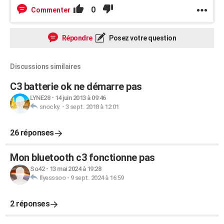
0
Commenter
Répondre
Posez votre question
Discussions similaires
C3 batterie ok ne démarre pas
LYNE28
-
14 juin 2013 à 09:46
snocky.
-
3 sept. 2018 à 12:01
26 réponses
Mon bluetooth c3 fonctionne pas
So42
-
13 mai 2024 à 19:28
Ilyesssoo
-
9 sept. 2024 à 16:59
2 réponses