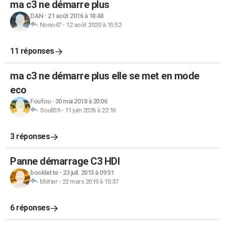
ma c3 ne démarre plus
DAN
-
21 août 2016 à 18:48
Nono47
-
12 août 2020 à 15:52
11 réponses
ma c3 ne démarre plus elle se met en mode
eco
Foufou
-
30 mai 2018 à 20:06
Souli59
-
11 juin 2026 à 22:16
3 réponses
Panne démarrage C3 HDI
booklette
-
23 juil. 2013 à 09:51
bhitier
-
22 mars 2019 à 15:37
6 réponses