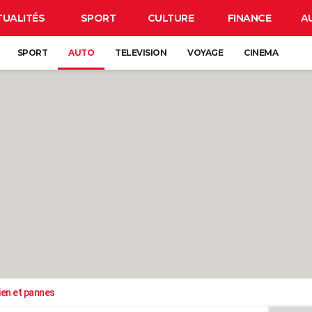
TUALITÉS
SPORT
CULTURE
FINANCE
A
SPORT
AUTO
TELEVISION
VOYAGE
CINEMA
ien et pannes