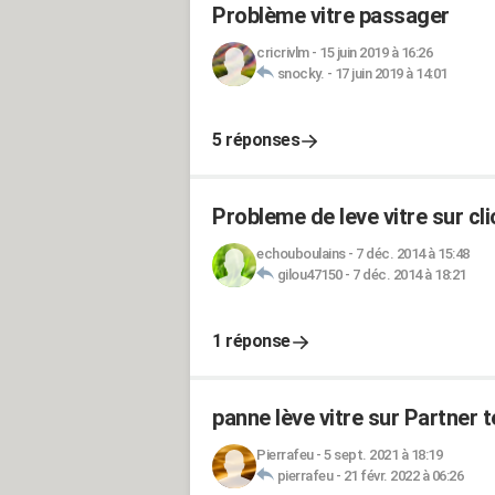
Problème vitre passager
cricrivlm
-
15 juin 2019 à 16:26
snocky.
-
17 juin 2019 à 14:01
5 réponses
Probleme de leve vitre sur cl
echouboulains
-
7 déc. 2014 à 15:48
gilou47150
-
7 déc. 2014 à 18:21
1 réponse
panne lève vitre sur Partner 
Pierrafeu
-
5 sept. 2021 à 18:19
pierrafeu
-
21 févr. 2022 à 06:26