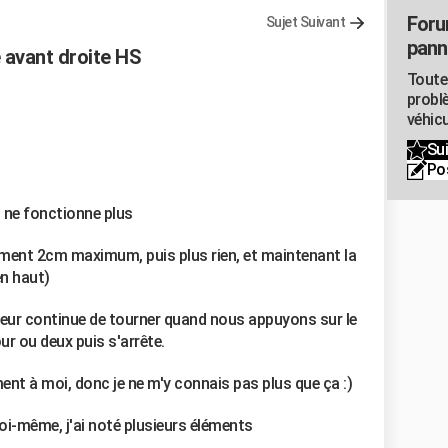
Foru
Sujet Suivant
pann
e avant droite HS
Toute
probl
véhicu
Sui
Po
t ne fonctionne plus
lement 2cm maximum, puis plus rien, et maintenant la
en haut)
eur continue de tourner quand nous appuyons sur le
our ou deux puis s'arrête.
iment à moi, donc je ne m'y connais pas plus que ça :)
moi-même, j'ai noté plusieurs éléments