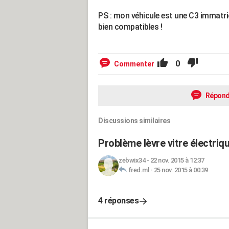
PS : mon véhicule est une C3 immatri
bien compatibles !
0
Commenter
Répond
Discussions similaires
Problème lèvre vitre électriq
zebwix34
-
22 nov. 2015 à 12:37
fred.ml
-
25 nov. 2015 à 00:39
4 réponses