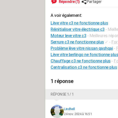
Répondre (1)
Partager
A voir également:
Lève vitre c3 ne fonctionne plus
Réinitialiser vitre électrique c3
- Meil
Moteur leve vitre c3
- Meilleures rép
Serrure c3 ne fonctionne plus
✓
-
For
Problème lève vitre nissan qashqai
-
F
Lève vitre berlingo ne fonctionne plu
Chauffage c3 ne fonctionne plus
-
Fo
Centralisation c3 ne fonctionne plus
1 réponse
RÉPONSE 1 / 1
Lindhell
24 nov. 2024 à 16:51