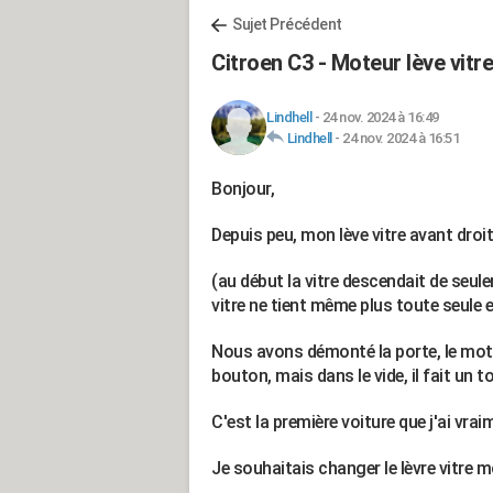
Sujet Précédent
Citroen C3 - Moteur lève vitr
Lindhell
-
24 nov. 2024 à 16:49
Lindhell
-
24 nov. 2024 à 16:51
Bonjour,
Depuis peu, mon lève vitre avant droi
(au début la vitre descendait de seu
vitre ne tient même plus toute seule 
Nous avons démonté la porte, le mot
bouton, mais dans le vide, il fait un t
C'est la première voiture que j'ai vra
Je souhaitais changer le lèvre vitre 