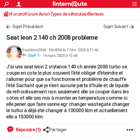
ACTUALITÉS
Forum
Forum Auto
Types de véhicules
Connexion
S'inscrire
Berlines
Rechercher
Société
Education
Villes
Politique
Faits Divers
Monde
+
SPORT
Sujet Précédent
Sujet Suivant
Football
Cyclisme
Forum
Coupe du monde 2026
Tennis
Rugby
CULTURE
Seat leon 2 140 ch 2008 probleme
TNT
Cinéma
Musique
Programme TV
Streaming
Sorties cinéma
+
FINANCE
Seatleon2008
-
Modifié le 7 févr. 2020 à 11:46
Stef-1
-
14 mars 2020 à 15:46
Impôts
Immobilier
Banque
Crédit
Retraite
Epargne
Risques naturels par ville
Assurance
AUTO
J’ai une seat leon 2 stylance 140 ch année 2008 turbo se
Réserver un essai
Berlines
Forum auto
Essais
Citadines
SUV
+
HIGH-TECH
coupe en cote le plus souvent l’été obliger d’éteindre et
rallumer pour que sa fonctionne et problème de chauffe
Meilleur smartphone
Ordinateurs
Guide high-tech
Mobiles
Internet
Jeux vidéo
+
BRICOLAGE
l’été Sachant que je n’est aucune perte d’huile et de liquide
de refroidissement non seulement elle se couper dans les
Aménagement intérieur
Cuisine
Jardinage
+
Forum
Extérieur
Salle de bains
Rangement
WEEK-END
côtes et elle ses mis à monter en temperature comme si
elle pener que faire vanne egr changer wastegate changer
Escapades
Expositions
Week-end nature
Guides de France
Patrimoine
Musées
+
LIFESTYLE
le turbo à déjà été changer à 100000 klm et actuellement
elle a 183000 klm
Bien-être
Mode
+
Art de vivre
Loisirs
Modes de vie
SANTE
Répondre (1)
Partager
Guide de la santé
Médicaments
+
Alimentation
Maladies
Sommeil
VOYAGE