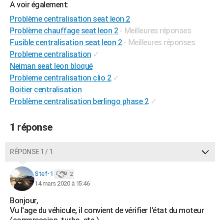
A voir également:
City break
Voyage de noces
Climat
Destinations
Voyage nature
Forum
+
PHOTO
Problème centralisation seat leon 2
Problème chauffage seat leon 2
- Meilleures réponses
GUIDES D'ACHAT
Fusible centralisation seat leon 2
- Meilleures réponses
BONS PLANS
Probleme centralisation
✓
Neiman seat leon bloqué
CARTE DE VOEUX
Probleme centralisation clio 2
✓
Carte Bonne année
Carte Pâques
Carte de Noël
Carte Saint-Valentin
Carte d'anniversaire
Boitier centralisation
DICTIONNAIRE
Problème centralisation berlingo phase 2
✓
Biographies
Expressions
Dictionnaire
Citations
Proverbes
PROGRAMME TV
1 réponse
COPAINS D'AVANT
Se connecter
Collèges
Universités
Service militaire
S'inscrire
Lycées
Primaires
Entreprises
Avis de recherche
AVIS DE DÉCÈS
RÉPONSE 1 / 1
FORUM
Stef-1
2
14 mars 2020 à 15:46
Lifestyle
Sport
Television
Cinema
Bricolage
Culture
Auto
Voyage
Bonjour,
Vu l'age du véhicule, il convient de vérifier l'état du moteur