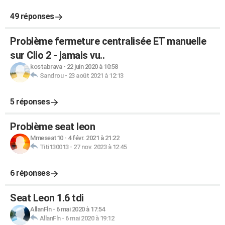
49 réponses
Problème fermeture centralisée ET manuelle
sur Clio 2 - jamais vu..
kostabrava
-
22 juin 2020 à 10:58
Sandrou
-
23 août 2021 à 12:13
5 réponses
Problème seat leon
Mmeseat10
-
4 févr. 2021 à 21:22
Titi130013
-
27 nov. 2023 à 12:45
6 réponses
Seat Leon 1.6 tdi
AllanFln
-
6 mai 2020 à 17:54
AllanFln
-
6 mai 2020 à 19:12