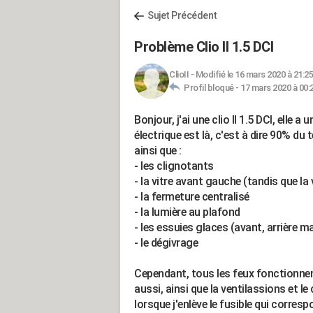
Sujet Précédent
Problème Clio II 1.5 DCI
ClioII
-
Modifié le 16 mars 2020 à 21:25
Profil bloqué -
17 mars 2020 à 00:
Bonjour, j'ai une clio II 1.5 DCI, elle 
électrique est là, c'est à dire 90% d
ainsi que :
- les clignotants
- la vitre avant gauche (tandis que la
- la fermeture centralisé
- la lumière au plafond
- les essuies glaces (avant, arrière 
- le dégivrage
Cependant, tous les feux fonctionnent
aussi, ainsi que la ventilassions et le
lorsque j'enlève le fusible qui corres