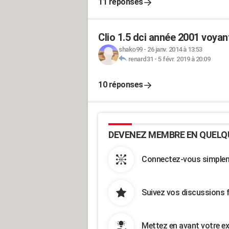
11 réponses
Clio 1.5 dci année 2001 voya
shako99
-
26 janv. 2014 à 13:53
renard31
-
5 févr. 2019 à 20:09
10 réponses
DEVENEZ MEMBRE EN QUELQ
Connectez-vous simpleme
Suivez vos discussions 
Mettez en avant votre ex