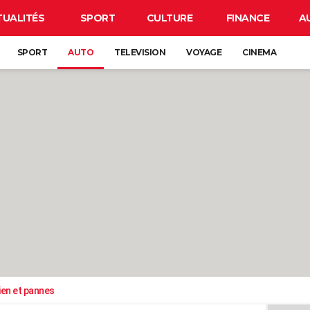
TUALITÉS
SPORT
CULTURE
FINANCE
A
SPORT
AUTO
TELEVISION
VOYAGE
CINEMA
ien et pannes