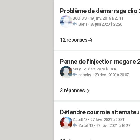
Problème de démarrage clio 2
BOUISS
-
19 janv. 2016 à 20:11
Boris
-
28 juin 2020 à 23:20
12 réponses
Panne de l'injection megane 
Katy
-
20 déc. 2020 à 18:40
snocky.
-
20 déc. 2020 à 20:07
3 réponses
Détendre courroie alternateur
Zatelli13
-
27 févr. 2021 à 00:31
Zatelli13
-
27 févr. 2021 à 16:27