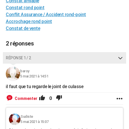
Constat amiable
City break
Voyage de noces
Climat
Destinations
Voyage nature
Forum
+
PHOTO
Constat rond point
Conflit Assurance / Accident rond-point
GUIDES D'ACHAT
Accrochage rond point
Constat de vente
BONS PLANS
CARTE DE VOEUX
2 réponses
Carte Bonne année
Carte Pâques
Carte de Noël
Carte Saint-Valentin
Carte d'anniversaire
DICTIONNAIRE
RÉPONSE 1 / 2
Biographies
Expressions
Dictionnaire
Citations
Proverbes
PROGRAMME TV
baroy
5 mai 2021 à 14:51
COPAINS D'AVANT
il faut que tu regarde le joint de culasse
Se connecter
Collèges
Universités
Service militaire
S'inscrire
Lycées
Primaires
Entreprises
Avis de recherche
AVIS DE DÉCÈS
0
Commenter
FORUM
Lifestyle
Sport
Television
Cinema
Bricolage
Culture
Auto
Voyage
Sudiste
5 mai 2021 à 15:07