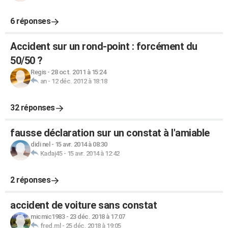
6 réponses
Accident sur un rond-point : forcément du
50/50 ?
Regis
-
28 oct. 2011 à 15:24
an
-
12 déc. 2012 à 18:18
32 réponses
fausse déclaration sur un constat à l'amiable
didi nel
-
15 avr. 2014 à 08:30
Kadaj45
-
15 avr. 2014 à 12:42
2 réponses
accident de voiture sans constat
micmic1983
-
23 déc. 2018 à 17:07
fred.ml
-
25 déc. 2018 à 19:05