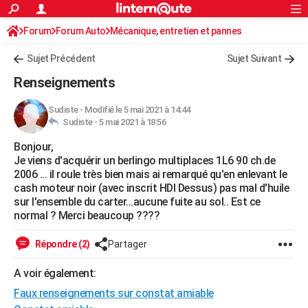
ACTUALITÉS
Forum
Forum Auto
Mécanique, entretien et pannes
Connexion
S'inscrire
Rechercher
Société
Education
Villes
Politique
Faits Divers
Monde
+
SPORT
Sujet Précédent
Sujet Suivant
Football
Cyclisme
Forum
Coupe du monde 2026
Tennis
Rugby
CULTURE
Renseignements
TNT
Cinéma
Musique
Programme TV
Streaming
Sorties cinéma
+
FINANCE
Sudiste
-
Modifié le 5 mai 2021 à 14:44
Sudiste -
5 mai 2021 à 18:56
Impôts
Immobilier
Banque
Crédit
Retraite
Epargne
Risques naturels par ville
Assurance
AUTO
Bonjour,
Réserver un essai
Berlines
Forum auto
Essais
Citadines
SUV
+
HIGH-TECH
Je viens d'acquérir un berlingo multiplaces 1L6 90 ch.de
2006 ... il roule très bien mais ai remarqué qu'en enlevant le
Meilleur smartphone
Ordinateurs
Guide high-tech
Mobiles
Internet
Jeux vidéo
+
BRICOLAGE
cash moteur noir (avec inscrit HDI Dessus) pas mal d'huile
sur l'ensemble du carter...aucune fuite au sol.. Est ce
Aménagement intérieur
Cuisine
Jardinage
+
Forum
Extérieur
Salle de bains
Rangement
WEEK-END
normal ? Merci beaucoup ????
Escapades
Expositions
Week-end nature
Guides de France
Patrimoine
Musées
+
LIFESTYLE
Répondre (2)
Partager
Bien-être
Mode
+
Art de vivre
Loisirs
Modes de vie
SANTE
A voir également:
Faux renseignements sur constat amiable
Guide de la santé
Médicaments
+
Alimentation
Maladies
Sommeil
VOYAGE