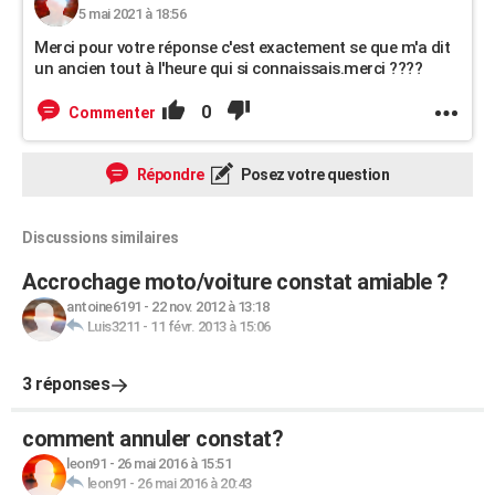
5 mai 2021 à 18:56
Merci pour votre réponse c'est exactement se que m'a dit
un ancien tout à l'heure qui si connaissais.merci ????
0
Commenter
Répondre
Posez votre question
Discussions similaires
Accrochage moto/voiture constat amiable ?
antoine6191
-
22 nov. 2012 à 13:18
Luis3211
-
11 févr. 2013 à 15:06
3 réponses
comment annuler constat?
leon91
-
26 mai 2016 à 15:51
leon91
-
26 mai 2016 à 20:43