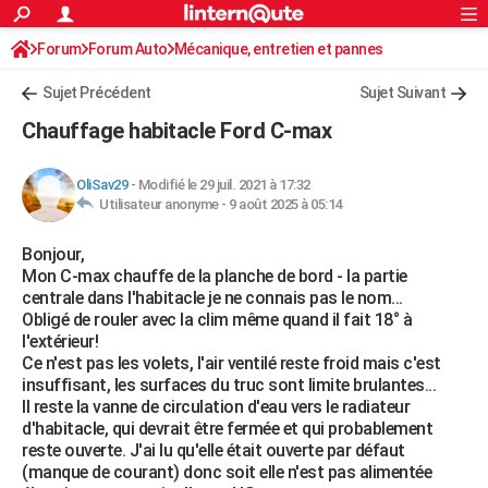
ACTUALITÉS
Forum
Forum Auto
Mécanique, entretien et pannes
Connexion
S'inscrire
Rechercher
Société
Education
Villes
Politique
Faits Divers
Monde
+
SPORT
Sujet Précédent
Sujet Suivant
Football
Cyclisme
Forum
Coupe du monde 2026
Tennis
Rugby
CULTURE
Chauffage habitacle Ford C-max
TNT
Cinéma
Musique
Programme TV
Streaming
Sorties cinéma
+
FINANCE
OliSav29
-
Modifié le 29 juil. 2021 à 17:32
Impôts
Immobilier
Banque
Crédit
Retraite
Epargne
Risques naturels par ville
Assurance
AUTO
Utilisateur anonyme -
9 août 2025 à 05:14
Réserver un essai
Berlines
Forum auto
Essais
Citadines
SUV
+
HIGH-TECH
Bonjour,
Mon C-max chauffe de la planche de bord - la partie
Meilleur smartphone
Ordinateurs
Guide high-tech
Mobiles
Internet
Jeux vidéo
+
BRICOLAGE
centrale dans l'habitacle je ne connais pas le nom...
Obligé de rouler avec la clim même quand il fait 18° à
Aménagement intérieur
Cuisine
Jardinage
+
Forum
Extérieur
Salle de bains
Rangement
WEEK-END
l'extérieur!
Ce n'est pas les volets, l'air ventilé reste froid mais c'est
Escapades
Expositions
Week-end nature
Guides de France
Patrimoine
Musées
+
LIFESTYLE
insuffisant, les surfaces du truc sont limite brulantes...
Il reste la vanne de circulation d'eau vers le radiateur
Bien-être
Mode
+
Art de vivre
Loisirs
Modes de vie
SANTE
d'habitacle, qui devrait être fermée et qui probablement
reste ouverte. J'ai lu qu'elle était ouverte par défaut
Guide de la santé
Médicaments
+
Alimentation
Maladies
Sommeil
VOYAGE
(manque de courant) donc soit elle n'est pas alimentée