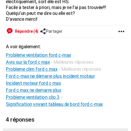
électriquement, soit elle est HS.
City break
Voyage de noces
Climat
Destinations
Voyage nature
Forum
+
Facile à tester à priori, mais je ne l'ai pas trouvée!!!
PHOTO
Quelqu'un peut me dire ou elle est?
D'avance merci!
GUIDES D'ACHAT
BONS PLANS
Répondre (4)
Partager
CARTE DE VOEUX
A voir également:
Carte Bonne année
Carte Pâques
Carte de Noël
Carte Saint-Valentin
Carte d'anniversaire
DICTIONNAIRE
Problème ventilation ford c-max
Avis sur la ford c max
- Meilleures réponses
Biographies
Expressions
Dictionnaire
Citations
Proverbes
PROGRAMME TV
Probleme clim ford c max
- Meilleures réponses
Ford c-max ne démarre plus incident moteur
COPAINS D'AVANT
Incident moteur ford c max
Se connecter
Collèges
Universités
Service militaire
S'inscrire
Lycées
Primaires
Entreprises
Avis de recherche
Ford c max ne demarre plus
AVIS DE DÉCÈS
Probleme ventilation clio 3
✓
FORUM
Signification voyant tableau de bord ford c-max
Lifestyle
Sport
Television
Cinema
Bricolage
Culture
Auto
Voyage
4 réponses