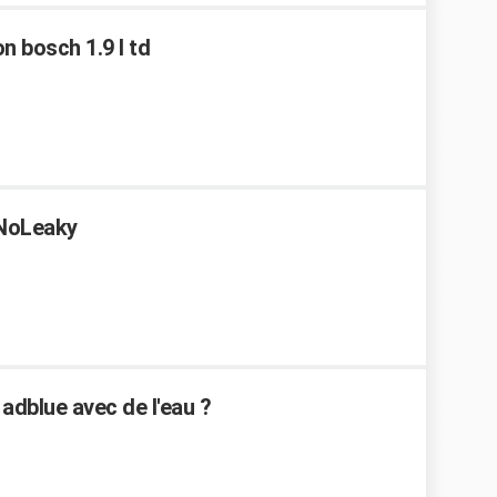
n bosch 1.9 l td
 NoLeaky
 adblue avec de l'eau ?