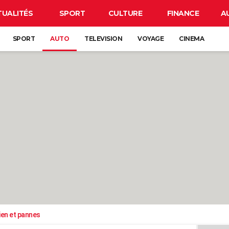
TUALITÉS
SPORT
CULTURE
FINANCE
A
SPORT
AUTO
TELEVISION
VOYAGE
CINEMA
ien et pannes