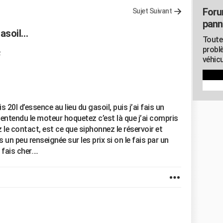
Foru
Sujet Suivant
pann
gasoil…
Toute
probl
2
véhicu
is 20l d’essence au lieu du gasoil, puis j’ai fais un
’ai entendu le moteur hoquetez c’est là que j’ai compris
 le contact, est ce que siphonnez le réservoir et
 un peu renseignée sur les prix si on le fais par un
 fais cher….