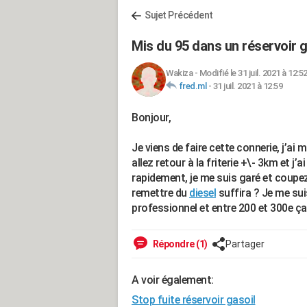
Sujet Précédent
Mis du 95 dans un réservoir 
Wakiza
-
Modifié le 31 juil. 2021 à 12:5
fred.ml
-
31 juil. 2021 à 12:59
Bonjour,
Je viens de faire cette connerie, j’ai m
allez retour à la friterie +\- 3km et j
rapidement, je me suis garé et coupez
remettre du
diesel
suffira ? Je me suis
professionnel et entre 200 et 300e ça
Répondre (1)
Partager
A voir également:
Stop fuite réservoir gasoil