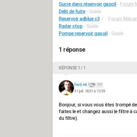
Sucre dans réservoir gasoil
-
Forum M
Delit de fuite
- Guide
Reservoir adblue c3
✓
-
Forum Mécani
Radar stop
- Guide
Pompe reservoir gasoil
- Guide
1 réponse
RÉPONSE 1 / 1
fred.ml
777
31 juil. 2021 à 12:59
Bonjour, si vous vous êtes trompé de ca
faites le et changez aussi le filtre à
du filtre).