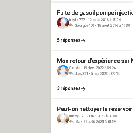
Fuite de gasoil pompe injectio
bayfal777
-
13 août 2016 à 15:04
Georges106
-
15 août 2016 à 19:30
5 réponses
Mon retour d'expérience sur
Claude
-
19 déc. 2022 à 09:24
dany311
-
5 mai 2023 à 09:15
3 réponses
Peut-on nettoyer le réservoir
aurjeje12
-
21 avr. 2022 à 08:06
rifa
-
11 août 2025 à 15:59