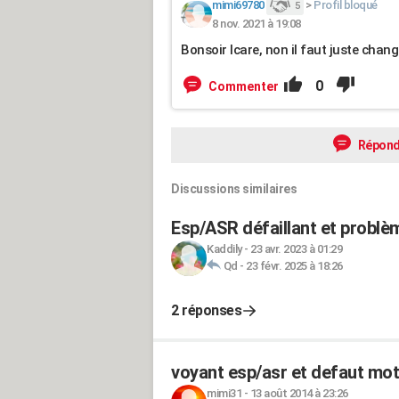
mimi69780
>
Profil bloqué
5
8 nov. 2021 à 19:08
Bonsoir Icare, non il faut juste change
0
Commenter
Répond
Discussions similaires
Esp/ASR défaillant et probl
Kaddily
-
23 avr. 2023 à 01:29
Qd
-
23 févr. 2025 à 18:26
2 réponses
voyant esp/asr et defaut mot
mimi31
-
13 août 2014 à 23:26