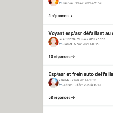
Rico76
-
13 avr. 2024 à 20:59
4 réponses
Voyant esp/asr défaillant au
jacko53170
-
23 mars 2018 à 16:14
Jamal
-
5 nov. 2021 à 08:29
10 réponses
Esp/asr et frein auto deffaill
Yanis42
-
2 mai 2014 à 18:31
Adrien
-
3 févr. 2023 à 15:13
58 réponses