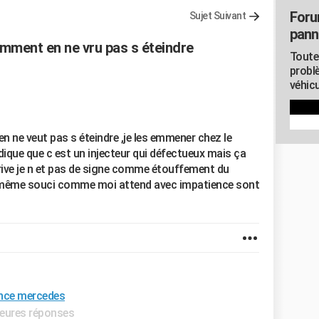
Foru
Sujet Suivant
pann
mment en ne vru pas s éteindre
Toute
probl
véhicu
ne veut pas s éteindre ,je les emmener chez le
ndique que c est un injecteur qui défectueux mais ça
rrive je n et pas de signe comme étouffement du
le même souci comme moi attend avec impatience sont
ance mercedes
lleures réponses