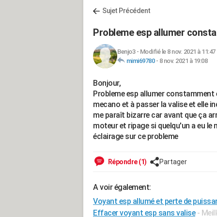
Sujet Précédent
Probleme esp allumer consta
Benjo3
-
Modifié le 8 nov. 2021 à 11:47
mimi69780
-
8 nov. 2021 à 19:08
Bonjour,
Probleme esp allumer constamment en 
mecano et à passer la valise et elle i
me paraît bizarre car avant que ça a
moteur et ripage si quelqu'un a eu 
éclairage sur ce probleme
Répondre (1)
Partager
A voir également:
Voyant esp allumé et perte de puiss
Effacer voyant esp sans valise
- Mei