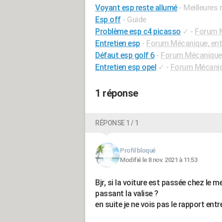
Voyant esp reste allumé
- Meilleures
Esp off
- Guide
Problème esp c4 picasso
✓
-
Forum M
Entretien esp
-
Forum Mécanique, ent
Défaut esp golf 6
-
Forum Mécanique,
Entretien esp opel
✓
-
Forum Mécaniqu
1 réponse
RÉPONSE 1 / 1
Profil bloqué
Modifié le 8 nov. 2021 à 11:53
Bjr, si la voiture est passée chez le m
passant la valise ?
en suite je ne vois pas le rapport entr