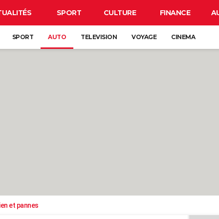
TUALITÉS
SPORT
CULTURE
FINANCE
A
SPORT
AUTO
TELEVISION
VOYAGE
CINEMA
ien et pannes