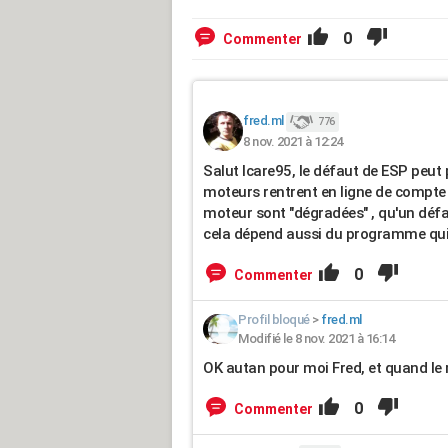
0
Commenter
fred.ml
776
8 nov. 2021 à 12:24
Salut Icare95, le défaut de ESP peut 
moteurs rentrent en ligne de compte 
moteur sont "dégradées" , qu'un défa
cela dépend aussi du programme qui g
0
Commenter
Profil bloqué
>
fred.ml
Modifié le 8 nov. 2021 à 16:14
OK autan pour moi Fred, et quand le ré
0
Commenter