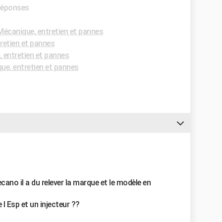
 réponses
écanique, entretien et pannes
retien et pannes
 entretien et pannes
e, entretien et pannes
ecano il a du relever la marque et le modèle en
e l Esp et un injecteur ??