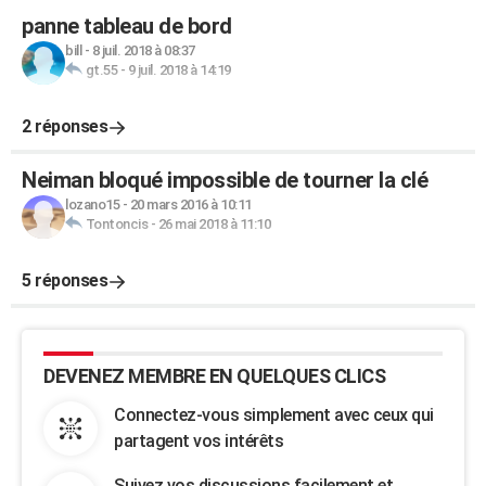
panne tableau de bord
bill
-
8 juil. 2018 à 08:37
gt.55
-
9 juil. 2018 à 14:19
2 réponses
Neiman bloqué impossible de tourner la clé
lozano15
-
20 mars 2016 à 10:11
Tontoncis
-
26 mai 2018 à 11:10
5 réponses
DEVENEZ MEMBRE EN QUELQUES CLICS
Connectez-vous simplement avec ceux qui
partagent vos intérêts
Suivez vos discussions facilement et