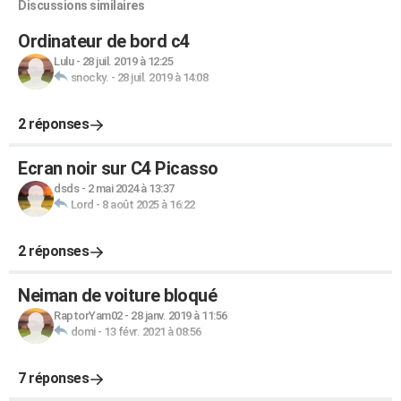
Discussions similaires
Ordinateur de bord c4
Lulu
-
28 juil. 2019 à 12:25
snocky.
-
28 juil. 2019 à 14:08
2 réponses
Ecran noir sur C4 Picasso
dsds
-
2 mai 2024 à 13:37
Lord
-
8 août 2025 à 16:22
2 réponses
Neiman de voiture bloqué
RaptorYam02
-
28 janv. 2019 à 11:56
domi
-
13 févr. 2021 à 08:56
7 réponses