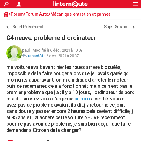
ACTUALITÉS
Forum
Forum Auto
Mécanique, entretien et pannes
Connexion
S'inscrire
Rechercher
Société
Education
Villes
Politique
Faits Divers
Monde
+
SPORT
Sujet Précédent
Sujet Suivant
Football
Cyclisme
Forum
Coupe du monde 2026
Tennis
Rugby
CULTURE
C4 neuve: probleme d 'ordinateur
TNT
Cinéma
Musique
Programme TV
Streaming
Sorties cinéma
+
FINANCE
paul
-
Modifié le 6 déc. 2021 à 10:09
renard31
-
6 déc. 2021 à 20:37
Impôts
Immobilier
Banque
Crédit
Retraite
Epargne
Risques naturels par ville
Assurance
AUTO
ma voiture avait avant hier les roues arriere bloquéés,
Réserver un essai
Berlines
Forum auto
Essais
Citadines
SUV
+
HIGH-TECH
impossible de la faire bouger alors que je l avais garée qq
moments auparavant. on m a indiqué d arreter le moteur
Meilleur smartphone
Ordinateurs
Guide high-tech
Mobiles
Internet
Jeux vidéo
+
BRICOLAGE
puis de redemarrer. cela a fonctionné ; mais ce n est pas le
premier probleme que j ai; il y a 10 jours, l ordinateur de bord
Aménagement intérieur
Cuisine
Jardinage
+
Forum
Extérieur
Salle de bains
Rangement
WEEK-END
m a dit: arretez vous d'urgence!
citroen
a verifié: vous n
avez pas de probleme avaient ils dit.j y retourne ce jour,
Escapades
Expositions
Week-end nature
Guides de France
Patrimoine
Musées
+
LIFESTYLE
sans doute y passer encore 2 heures:cela devient difficile, j
ai 95 ans et j ai acheté cette voiture NEUVE recemment
Bien-être
Mode
+
Art de vivre
Loisirs
Modes de vie
SANTE
pour ne pas avoir de probleme, je suis bien déçu!! que faire:
demander a Citroen de la changer?
Guide de la santé
Médicaments
+
Alimentation
Maladies
Sommeil
VOYAGE