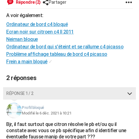
Répondre (2)
Partager
City break
Voyage de noces
Climat
Destinations
Voyage nature
Forum
+
PHOTO
A voir également:
GUIDES D'ACHAT
Ordinateur de bord c4 bloqué
Ecran noir sur citroen c4 II 2011
BONS PLANS
Neiman bloque
CARTE DE VOEUX
Ordinateur de bord qui s'éteint et se rallume c4 picasso
Problème affichage tableau de bord c4 picasso
Carte Bonne année
Carte Pâques
Carte de Noël
Carte Saint-Valentin
Carte d'anniversaire
DICTIONNAIRE
Frein a main bloqué
✓
Biographies
Expressions
Dictionnaire
Citations
Proverbes
PROGRAMME TV
2 réponses
COPAINS D'AVANT
RÉPONSE 1 / 2
Se connecter
Collèges
Universités
Service militaire
S'inscrire
Lycées
Primaires
Entreprises
Avis de recherche
AVIS DE DÉCÈS
Profil bloqué
FORUM
Modifié le 6 déc. 2021 à 10:21
Lifestyle
Sport
Television
Cinema
Bricolage
Culture
Auto
Voyage
Bjr, il faut surtout que citron résolve le pb et/ou qu il
constate avec vous ce pb spécifique afin d identifier une
éventuelle fausse manip de votre part ???