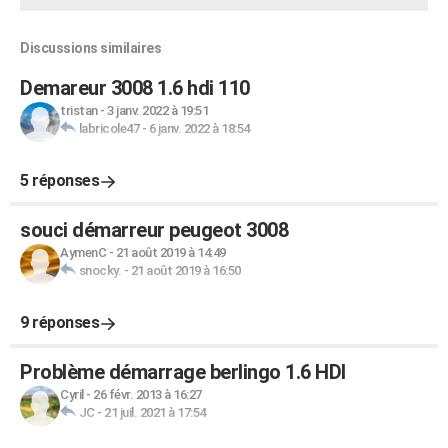
Discussions similaires
Demareur 3008 1.6 hdi 110
tristan
-
3 janv. 2022 à 19:51
labricole47
-
6 janv. 2022 à 18:54
5 réponses
souci démarreur peugeot 3008
AymenC
-
21 août 2019 à 14:49
snocky.
-
21 août 2019 à 16:50
9 réponses
Problème démarrage berlingo 1.6 HDI
Cyril
-
26 févr. 2013 à 16:27
JC
-
21 juil. 2021 à 17:54