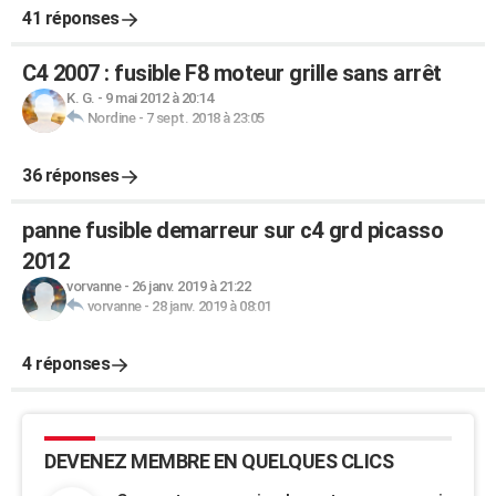
41 réponses
C4 2007 : fusible F8 moteur grille sans arrêt
K. G.
-
9 mai 2012 à 20:14
Nordine
-
7 sept. 2018 à 23:05
36 réponses
panne fusible demarreur sur c4 grd picasso
2012
vorvanne
-
26 janv. 2019 à 21:22
vorvanne
-
28 janv. 2019 à 08:01
4 réponses
DEVENEZ MEMBRE EN QUELQUES CLICS