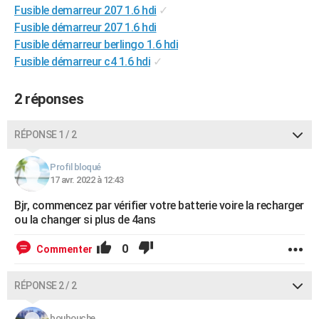
Fusible demarreur 207 1.6 hdi
✓
City break
Voyage de noces
Climat
Destinations
Voyage nature
Forum
+
PHOTO
Fusible démarreur 207 1.6 hdi
Fusible démarreur berlingo 1.6 hdi
GUIDES D'ACHAT
Fusible démarreur c4 1.6 hdi
✓
BONS PLANS
2 réponses
CARTE DE VOEUX
Carte Bonne année
Carte Pâques
Carte de Noël
Carte Saint-Valentin
Carte d'anniversaire
DICTIONNAIRE
RÉPONSE 1 / 2
Biographies
Expressions
Dictionnaire
Citations
Proverbes
PROGRAMME TV
Profil bloqué
17 avr. 2022 à 12:43
COPAINS D'AVANT
Bjr, commencez par vérifier votre batterie voire la recharger
Se connecter
Collèges
Universités
Service militaire
S'inscrire
Lycées
Primaires
Entreprises
Avis de recherche
ou la changer si plus de 4ans
AVIS DE DÉCÈS
FORUM
0
Commenter
Lifestyle
Sport
Television
Cinema
Bricolage
Culture
Auto
Voyage
RÉPONSE 2 / 2
boubouche