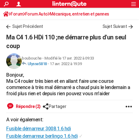
ACTUALITÉS
Forum
Forum Auto
Mécanique, entretien et pannes
Connexion
S'inscrire
Rechercher
Société
Education
Villes
Politique
Faits Divers
Monde
+
SPORT
Sujet Précédent
Sujet Suivant
Football
Cyclisme
Forum
Coupe du monde 2026
Tennis
Rugby
CULTURE
Ma C4 1.6 HDi 110 ;ne démarre plus d'un seul
TNT
Cinéma
Musique
Programme TV
Streaming
Sorties cinéma
+
coup
FINANCE
Impôts
Immobilier
Banque
Crédit
Retraite
Epargne
Risques naturels par ville
Assurance
AUTO
boubouche
-
Modifié le 17 avr. 2022 à 09:33
Ulysse5818
-
17 avr. 2022 à 19:39
Réserver un essai
Berlines
Forum auto
Essais
Citadines
SUV
+
HIGH-TECH
Bonjour,
Ma C4 rouler très bien et en allant faire une course
Meilleur smartphone
Ordinateurs
Guide high-tech
Mobiles
Internet
Jeux vidéo
+
BRICOLAGE
commence à très mal démarré a chaud puis le lendemain a
froid plus rien et depuis rien pouvez vous m'aider
Aménagement intérieur
Cuisine
Jardinage
+
Forum
Extérieur
Salle de bains
Rangement
WEEK-END
Répondre (2)
Partager
Escapades
Expositions
Week-end nature
Guides de France
Patrimoine
Musées
+
LIFESTYLE
A voir également:
Bien-être
Mode
+
Art de vivre
Loisirs
Modes de vie
SANTE
Fusible démarreur 3008 1.6 hdi
Guide de la santé
Médicaments
+
Alimentation
Maladies
Sommeil
VOYAGE
Fusible demarreur berlingo 1.6 hdi
✓