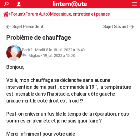
ACTUALITÉS
Forum
Forum Auto
Mécanique, entretien et pannes
Connexion
S'inscrire
Rechercher
Société
Education
Villes
Politique
Faits Divers
Monde
+
SPORT
Sujet Précédent
Sujet Suivant
Football
Cyclisme
Forum
Coupe du monde 2026
Tennis
Rugby
CULTURE
Problème de chauffage
TNT
Cinéma
Musique
Programme TV
Streaming
Sorties cinéma
+
FINANCE
Berb2
-
Modifié le 18 juil. 2022 à 16:43
Miglas -
19 juil. 2022 à 15:08
Impôts
Immobilier
Banque
Crédit
Retraite
Epargne
Risques naturels par ville
Assurance
AUTO
Bonjour,
Réserver un essai
Berlines
Forum auto
Essais
Citadines
SUV
+
HIGH-TECH
Voilà, mon chauffage se déclenche sans aucune
Meilleur smartphone
Ordinateurs
Guide high-tech
Mobiles
Internet
Jeux vidéo
+
BRICOLAGE
intervention de ma part , commande à 19 °, la température
est intenable dans l'habitacle, chaleur côté gauche
Aménagement intérieur
Cuisine
Jardinage
+
Forum
Extérieur
Salle de bains
Rangement
WEEK-END
uniquement le côté droit est froid !?
Escapades
Expositions
Week-end nature
Guides de France
Patrimoine
Musées
+
LIFESTYLE
Peut-on enlever un fusible le temps de la réparation, nous
sommes en plein été et je ne sais quoi faire ?
Bien-être
Mode
+
Art de vivre
Loisirs
Modes de vie
SANTE
Guide de la santé
Médicaments
+
Alimentation
Maladies
Sommeil
Merci infiniment pour votre aide
VOYAGE