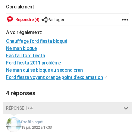
City break
Voyage de noces
Climat
Destinations
Voyage nature
Forum
+
Cordialement
PHOTO
GUIDES D'ACHAT
Répondre (4)
Partager
BONS PLANS
A voir également:
Chauffage ford fiesta bloqué
CARTE DE VOEUX
Neiman bloque
Carte Bonne année
Carte Pâques
Carte de Noël
Carte Saint-Valentin
Carte d'anniversaire
Eac fail ford fiesta
DICTIONNAIRE
Ford fiesta 2011 problème
Biographies
Expressions
Dictionnaire
Citations
Proverbes
PROGRAMME TV
Neiman qui se bloque au second cran
Ford fiesta voyant orange point d'exclamation
✓
COPAINS D'AVANT
Se connecter
Collèges
Universités
Service militaire
S'inscrire
Lycées
Primaires
Entreprises
Avis de recherche
4 réponses
AVIS DE DÉCÈS
FORUM
RÉPONSE 1 / 4
Lifestyle
Sport
Television
Cinema
Bricolage
Culture
Auto
Voyage
Profil bloqué
18 juil. 2022 à 17:33