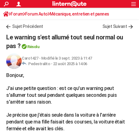
ACTUALITÉS
Forum
Forum Auto
Mécanique, entretien et pannes
Connexion
S'inscrire
Rechercher
Société
Education
Villes
Politique
Faits Divers
Monde
+
SPORT
Sujet Précédent
Sujet Suivant
Football
Cyclisme
Forum
Coupe du monde 2026
Tennis
Rugby
CULTURE
Le warning s'est allumé tout seul normal ou
TNT
Cinéma
Musique
Programme TV
Streaming
Sorties cinéma
+
pas ?
FINANCE
Résolu
Impôts
Immobilier
Banque
Crédit
Retraite
Epargne
Risques naturels par ville
Assurance
AUTO
Caro1427
-
Modifié le 3 sept. 2023 à 11:47
Pedestralito -
22 août 2025 à 14:06
Réserver un essai
Berlines
Forum auto
Essais
Citadines
SUV
+
HIGH-TECH
Bonjour,
Meilleur smartphone
Ordinateurs
Guide high-tech
Mobiles
Internet
Jeux vidéo
+
BRICOLAGE
J'ai une petite question : est ce qu'un warning peut
Aménagement intérieur
Cuisine
Jardinage
+
Forum
Extérieur
Salle de bains
Rangement
s'allumer tout seul pendant quelques secondes puis
WEEK-END
s'arrêter sans raison.
Escapades
Expositions
Week-end nature
Guides de France
Patrimoine
Musées
+
LIFESTYLE
Je précise que j'étais seule dans la voiture à l'arrière
Bien-être
Mode
+
Art de vivre
Loisirs
Modes de vie
SANTE
pendant que ma fille faisait des courses, la voiture était
fermée et elle avait les clés.
Guide de la santé
Médicaments
+
Alimentation
Maladies
Sommeil
VOYAGE