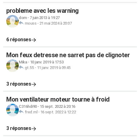
probleme avec les warning
dom
-
7 juin 2013 à 19:27
mouss
-
21 mai 2024 à 20:07
6 réponses
Mon feux detresse ne sarret pas de clignoter
Mika
-
10 janv. 2019 à 17:53
gt.55
-
11 janv. 2019 à 09:45
3 réponses
Mon ventilateur moteur tourne à froid
C316hdi90
-
15 sept. 2022 à 20:16
fred.ml
-
16 sept. 2022 à 12:22
3 réponses