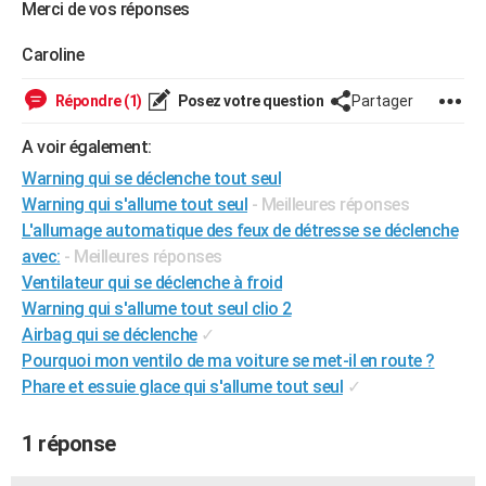
Merci de vos réponses
City break
Voyage de noces
Climat
Destinations
Voyage nature
Forum
+
PHOTO
Caroline
GUIDES D'ACHAT
Répondre (1)
Posez votre question
Partager
BONS PLANS
A voir également:
CARTE DE VOEUX
Warning qui se déclenche tout seul
Carte Bonne année
Carte Pâques
Carte de Noël
Carte Saint-Valentin
Carte d'anniversaire
DICTIONNAIRE
Warning qui s'allume tout seul
- Meilleures réponses
L'allumage automatique des feux de détresse se déclenche
Biographies
Expressions
Dictionnaire
Citations
Proverbes
PROGRAMME TV
avec:
- Meilleures réponses
Ventilateur qui se déclenche à froid
COPAINS D'AVANT
Warning qui s'allume tout seul clio 2
Se connecter
Collèges
Universités
Service militaire
S'inscrire
Lycées
Primaires
Entreprises
Avis de recherche
Airbag qui se déclenche
✓
AVIS DE DÉCÈS
Pourquoi mon ventilo de ma voiture se met-il en route ?
FORUM
Phare et essuie glace qui s'allume tout seul
✓
Lifestyle
Sport
Television
Cinema
Bricolage
Culture
Auto
Voyage
1 réponse