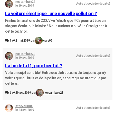
noctambule28
Auto et société (débats)
le 19 avr. 2019
La voiture électrique : une nouvelle pollution ?
Fini les émanations de CO2, Vive l'électrique !! Ca pourrait être un
slogant écolo-publicitaire !! Nous aurions trouvé Le Graal grace à
cette technol...
1
2 mai 2019 par
Icare95
noctambule28
Auto et société (débats)
le 19 avr. 2019
La fin de la f1, pour bientôt ?
Voilà un sujet sensible ! Entre ses détracteurs de toujours qui n'y
voient que du bruit et de la pollution, et ceux qui ne jurent que par
cette vi...
6
29 avr. 2019 par
noctambule28
steeve81800
Auto et société (débats)
le 24 avr. 2019