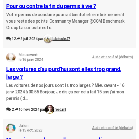
Pour ou contre la fin du permis à vie ?
Votre permis de conduire pourrait bientôt être retiré même s'il
vous reste des points Community Manager @CCM Benchmark
Group La curiosité est u...
12
3 juil. 2024 par
labricole47
Mieuxavant
Auto et société (débats)
le 16 janv. 2024
Les voitures d'aujourd'hui sont elles trop grand,
large ?
Les voitures de nos jours sont ils trop larges ? Mieuxavant - 16
janv. 2024 à 00:55 Bonjour, Je dis ça car cela fait 15 ans j'ai mon
permis ( d...
2
10 févr. 2024 par
fred.ml
Julien
Auto et société (débats)
le 15 oct. 2023