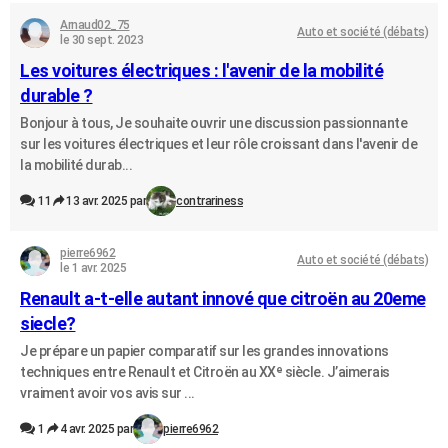
Arnaud02_75
Auto et société (débats)
le 30 sept. 2023
Les voitures électriques : l'avenir de la mobilité
durable ?
Bonjour à tous, Je souhaite ouvrir une discussion passionnante
sur les voitures électriques et leur rôle croissant dans l'avenir de
la mobilité durab...
11
13 avr. 2025 par
contrariness
pierre6962
Auto et société (débats)
le 1 avr. 2025
Renault a-t-elle autant innové que citroën au 20eme
siecle?
Je prépare un papier comparatif sur les grandes innovations
techniques entre Renault et Citroën au XXᵉ siècle. J’aimerais
vraiment avoir vos avis sur ...
1
4 avr. 2025 par
pierre6962