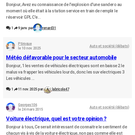
Bonjour, Avez eu connaissance de l'explosion d'une sandero au
City break
Voyage de noces
Climat
Destinations
Voyage nature
Forum
+
PHOTO
moment où elle était à la station service en train de remplir le
réservoir GPL C'e...
GUIDES D'ACHAT
1
9 janv. par
renard31
BONS PLANS
CARTE DE VOEUX
Ptiroque
Auto et société (débats)
le 10 nov. 2025
Carte Bonne année
Carte Pâques
Carte de Noël
Carte Saint-Valentin
Carte d'anniversaire
DICTIONNAIRE
Météo défavorable pour le secteur automobile
Bonjour, 1 les ventes de véhicules électriques sont en baisse 2 le
Biographies
Expressions
Dictionnaire
Citations
Proverbes
PROGRAMME TV
malus va frapper les véhicules lourds, donc les suv electriques 3
Les véhicules ...
COPAINS D'AVANT
1
11 nov. 2025 par
labricole47
Se connecter
Collèges
Universités
Service militaire
S'inscrire
Lycées
Primaires
Entreprises
Avis de recherche
AVIS DE DÉCÈS
FORUM
Georges106
Auto et société (débats)
le 24 mars 2015
Lifestyle
Sport
Television
Cinema
Bricolage
Culture
Auto
Voyage
Voiture électrique, quel est votre opinion ?
Bonjour à tous, Ce serait intéressant de connaitre le sentiment de
chacun vis à vis de la voiture électrique, non pas comme elle est