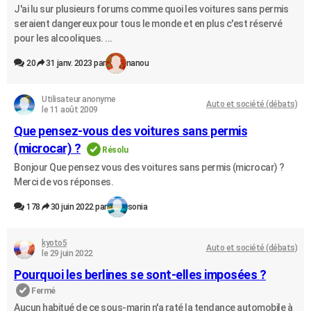
J'ai lu sur plusieurs forums comme quoi les voitures sans permis
seraient dangereux pour tous le monde et en plus c'est réservé
pour les alcooliques. ...
20
31 janv. 2023 par
nanou
Utilisateur anonyme
Auto et société (débats)
le 11 août 2009
Que pensez-vous des voitures sans permis
(microcar) ?
Résolu
Bonjour Que pensez vous des voitures sans permis (microcar) ?
Merci de vos réponses.
178
30 juin 2022 par
sonia
kyoto5
Auto et société (débats)
le 29 juin 2022
Pourquoi les berlines se sont-elles imposées ?
Fermé
Aucun habitué de ce sous-marin n'a raté la tendance automobile à