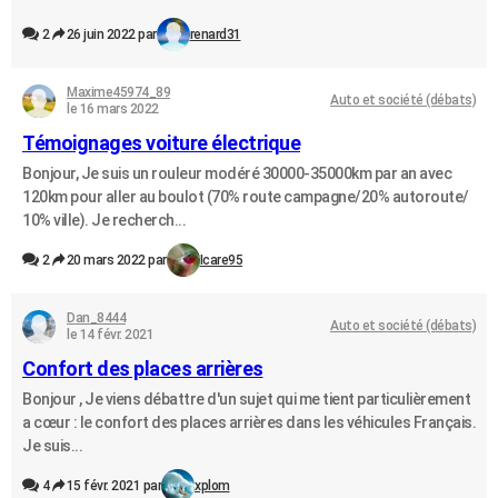
2
26 juin 2022 par
renard31
Maxime45974_89
Auto et société (débats)
le 16 mars 2022
Témoignages voiture électrique
Bonjour, Je suis un rouleur modéré 30000-35000km par an avec
120km pour aller au boulot (70% route campagne/20% autoroute/
10% ville). Je recherch...
2
20 mars 2022 par
Icare95
Dan_8444
Auto et société (débats)
le 14 févr. 2021
Confort des places arrières
Bonjour , Je viens débattre d'un sujet qui me tient particulièrement
a cœur : le confort des places arrières dans les véhicules Français.
Je suis...
4
15 févr. 2021 par
xplom