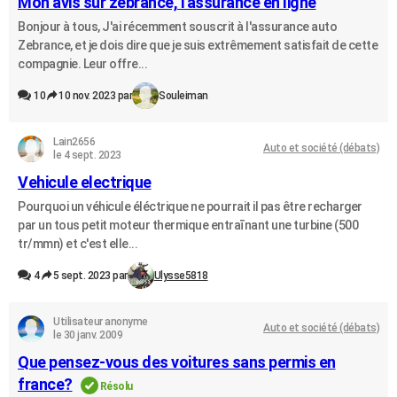
Mon avis sur zebrance, l'assurance en ligne
Bonjour à tous, J'ai récemment souscrit à l'assurance auto
Zebrance, et je dois dire que je suis extrêmement satisfait de cette
compagnie. Leur offre...
10
10 nov. 2023 par
Souleiman
Lain2656
Auto et société (débats)
le 4 sept. 2023
Vehicule electrique
Pourquoi un véhicule éléctrique ne pourrait il pas être recharger
par un tous petit moteur thermique entraīnant une turbine (500
tr/mmn) et c'est elle...
4
5 sept. 2023 par
Ulysse5818
Utilisateur anonyme
Auto et société (débats)
le 30 janv. 2009
Que pensez-vous des voitures sans permis en
france?
Résolu