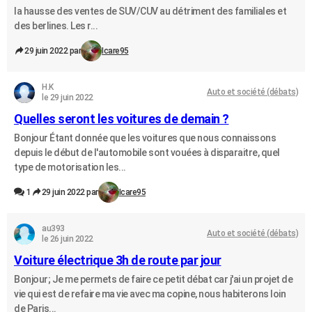
la hausse des ventes de SUV/CUV au détriment des familiales et
des berlines. Les r...
29 juin 2022 par
Icare95
H.K
Auto et société (débats)
le 29 juin 2022
Quelles seront les voitures de demain ?
Bonjour Étant donnée que les voitures que nous connaissons
depuis le début de l'automobile sont vouées à disparaitre, quel
type de motorisation les...
1
29 juin 2022 par
Icare95
au393
Auto et société (débats)
le 26 juin 2022
Voiture électrique 3h de route par jour
Bonjour; Je me permets de faire ce petit débat car j'ai un projet de
vie qui est de refaire ma vie avec ma copine, nous habiterons loin
de Paris...