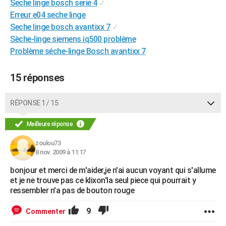
Seche linge bosch serie 4
✓
City break
Voyage de noces
Climat
Destinations
Voyage nature
Forum
+
PHOTO
Erreur e04 seche linge
Seche linge bosch avantixx 7
✓
GUIDES D'ACHAT
Sèche-linge siemens iq500 problème
Problème séche-linge Bosch avantixx 7
BONS PLANS
CARTE DE VOEUX
15 réponses
Carte Bonne année
Carte Pâques
Carte de Noël
Carte Saint-Valentin
Carte d'anniversaire
DICTIONNAIRE
RÉPONSE 1 / 15
Biographies
Expressions
Dictionnaire
Citations
Proverbes
PROGRAMME TV
Meilleure réponse
COPAINS D'AVANT
zoulou73
8 nov. 2009 à 11:17
Se connecter
Collèges
Universités
Service militaire
S'inscrire
Lycées
Primaires
Entreprises
Avis de recherche
AVIS DE DÉCÈS
bonjour et merci de m'aider,je n'ai aucun voyant qui s'allume
FORUM
et je ne trouve pas ce klixon'la seul piece qui pourrait y
ressembler n'a pas de bouton rouge
Lifestyle
Sport
Television
Cinema
Bricolage
Culture
Auto
Voyage
9
Commenter