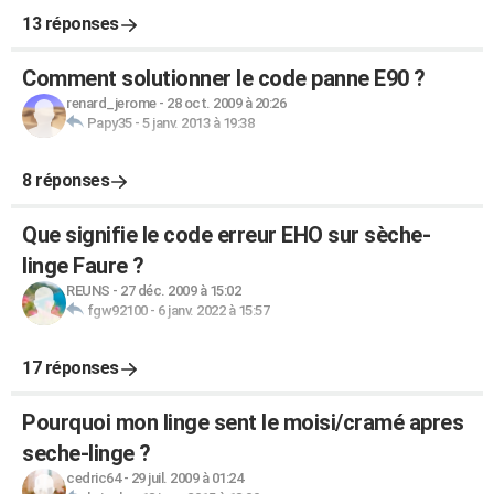
13 réponses
Comment solutionner le code panne E90 ?
renard_jerome
-
28 oct. 2009 à 20:26
Papy35
-
5 janv. 2013 à 19:38
8 réponses
Que signifie le code erreur EHO sur sèche-
linge Faure ?
REUNS
-
27 déc. 2009 à 15:02
fgw92100
-
6 janv. 2022 à 15:57
17 réponses
Pourquoi mon linge sent le moisi/cramé apres
seche-linge ?
cedric64
-
29 juil. 2009 à 01:24