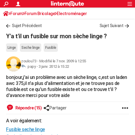
ACTUALITÉS
Forum
Forum Bricolage
Connexion
Electroménager
S'inscrire
Rechercher
Société
Education
Villes
Politique
Faits Divers
Monde
+
SPORT
Sujet Précédent
Sujet Suivant
Football
Cyclisme
Forum
Coupe du monde 2026
Tennis
Rugby
CULTURE
Y'a t'il un fusible sur mon sèche linge ?
TNT
Cinéma
Musique
Programme TV
Streaming
Sorties cinéma
+
FINANCE
Linge
Seche linge
Fusible
Impôts
Immobilier
Banque
Crédit
Retraite
Epargne
Risques naturels par ville
Assurance
AUTO
zoulou73
-
Modifié le 7 nov. 2009 à 12:55
papy -
3 janv. 2012 à 15:22
Réserver un essai
Berlines
Forum auto
Essais
Citadines
SUV
+
HIGH-TECH
bonjour,j'ai un problème avec un sèche linge, c,est un laden
Meilleur smartphone
Ordinateurs
Guide high-tech
Mobiles
Internet
Jeux vidéo
+
BRICOLAGE
awc 375,il n'a plus d'alimentation et je ne trouve pas de
fusible.est ce qu'un fusible existe et ou ce trouve t'il ?
Aménagement intérieur
Cuisine
Jardinage
+
Forum
Extérieur
Salle de bains
Rangement
WEEK-END
d'avance merci pour votre aide
Escapades
Expositions
Week-end nature
Guides de France
Patrimoine
Musées
+
LIFESTYLE
Répondre (15)
Partager
Bien-être
Mode
+
Art de vivre
Loisirs
Modes de vie
SANTE
A voir également:
Guide de la santé
Médicaments
+
Alimentation
Maladies
Sommeil
Fusible seche linge
VOYAGE