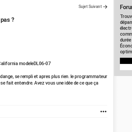
Foru
Sujet Suivant
Trouv
 pas ?
dépan
élect
commu
durée
Écono
optimi
 California modeleDL06-07
vidange, se rempli et apres plus rien. le programmateur
 se fait entendre. Avez vous une idée de ce que ça