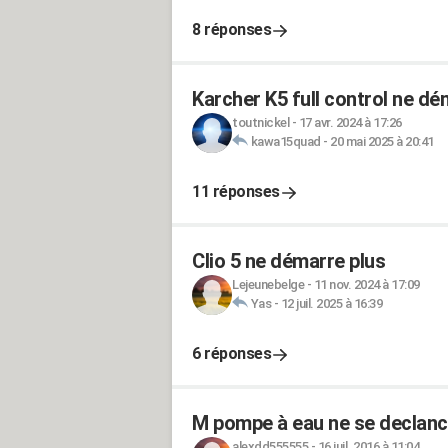
8 réponses
Karcher K5 full control ne d
toutnickel
-
17 avr. 2024 à 17:26
kawa15quad
-
20 mai 2025 à 20:41
11 réponses
Clio 5 ne démarre plus
Lejeunebelge
-
11 nov. 2024 à 17:09
Yas
-
12 juil. 2025 à 16:39
6 réponses
M pompe à eau ne se declanche
alexdd555555
-
16 juil. 2016 à 11:04