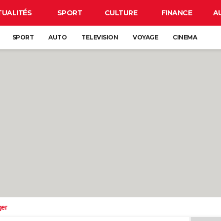
TUALITÉS
SPORT
CULTURE
FINANCE
A
SPORT
AUTO
TELEVISION
VOYAGE
CINEMA
ger