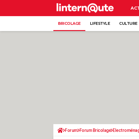
AC
BRICOLAGE
LIFESTYLE
CULTURE
Forum
Forum Bricolage
Electroména