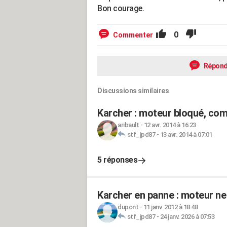
Bon courage.
0
Commenter
Répond
Discussions similaires
Karcher : moteur bloqué, com
aribault
-
12 avr. 2014 à 16:23
stf_jpd87
-
13 avr. 2014 à 07:01
5 réponses
Karcher en panne : moteur ne
dupont
-
11 janv. 2012 à 18:48
stf_jpd87
-
24 janv. 2026 à 07:53