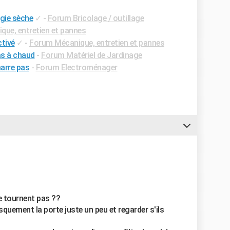
gie sèche
✓
-
Forum Bricolage / outillage
ue, entretien et pannes
ctivé
✓
-
Forum Mécanique, entretien et pannes
s à chaud
-
Forum Matériel de Jardinage
marre pas
-
Forum Electroménager
ne tournent pas ??
usquement la porte juste un peu et regarder s'ils