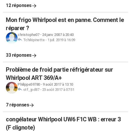
12 réponses
Mon frigo Whirlpool est en panne. Comment le
réparer ?
christophe07
-
24 janv. 2007 à 20:40
Tchikipinette
-
1 juil. 2019 à 16:09
33 réponses
Problème de froid partie réfrigérateur sur
Whirlpool ART 369/A+
Philippe59780
-
9 août 2017 à 13:10
stf_jpd87
-
23 août 2017 à 07:51
7 réponses
congélateur Whirlpool UW6 F1C WB : erreur 3
(F clignote)