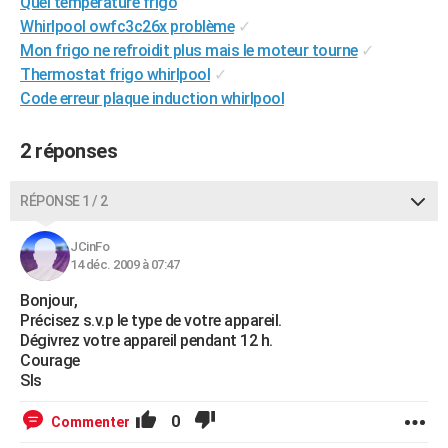
Quel température frigo
City break
Voyage de noces
Climat
Destinations
Voyage nature
Forum
+
PHOTO
Whirlpool owfc3c26x problème
✓
Mon frigo ne refroidit plus mais le moteur tourne
✓
GUIDES D'ACHAT
Thermostat frigo whirlpool
✓
Code erreur plaque induction whirlpool
BONS PLANS
CARTE DE VOEUX
2 réponses
Carte Bonne année
Carte Pâques
Carte de Noël
Carte Saint-Valentin
Carte d'anniversaire
DICTIONNAIRE
RÉPONSE 1 / 2
Biographies
Expressions
Dictionnaire
Citations
Proverbes
PROGRAMME TV
JCinFo
14 déc. 2009 à 07:47
COPAINS D'AVANT
Bonjour,
Se connecter
Collèges
Universités
Service militaire
S'inscrire
Lycées
Primaires
Entreprises
Avis de recherche
AVIS DE DÉCÈS
Précisez s.v.p le type de votre appareil.
Dégivrez votre appareil pendant 12 h.
FORUM
Courage
Sls
Lifestyle
Sport
Television
Cinema
Bricolage
Culture
Auto
Voyage
0
Commenter