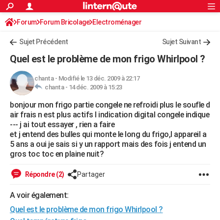
ACTUALITÉS
Forum
Forum Bricolage
Connexion
Electroménager
S'inscrire
Rechercher
Société
Education
Villes
Politique
Faits Divers
Monde
+
SPORT
Sujet Précédent
Sujet Suivant
Football
Cyclisme
Forum
Coupe du monde 2026
Tennis
Rugby
CULTURE
Quel est le problème de mon frigo Whirlpool ?
TNT
Cinéma
Musique
Programme TV
Streaming
Sorties cinéma
+
FINANCE
chanta
-
Modifié le 13 déc. 2009 à 22:17
chanta -
14 déc. 2009 à 15:23
Impôts
Immobilier
Banque
Crédit
Retraite
Epargne
Risques naturels par ville
Assurance
AUTO
bonjour mon frigo partie congele ne refroidi plus le soufle d
Réserver un essai
Berlines
Forum auto
Essais
Citadines
SUV
+
HIGH-TECH
air frais n est plus actifs l indication digital congele indique
--- j ai tout essayer , rien a faire
Meilleur smartphone
Ordinateurs
Guide high-tech
Mobiles
Internet
Jeux vidéo
+
BRICOLAGE
et j entend des bulles qui monte le long du frigo,l appareil a
5 ans a oui je sais si y un rapport mais des fois j entend un
Aménagement intérieur
Cuisine
Jardinage
+
Forum
Extérieur
Salle de bains
Rangement
WEEK-END
gros toc toc en plaine nuit?
Escapades
Expositions
Week-end nature
Guides de France
Patrimoine
Musées
+
LIFESTYLE
Répondre (2)
Partager
Bien-être
Mode
+
Art de vivre
Loisirs
Modes de vie
SANTE
A voir également:
Quel est le problème de mon frigo Whirlpool ?
Guide de la santé
Médicaments
+
Alimentation
Maladies
Sommeil
VOYAGE