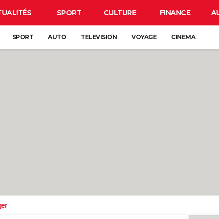
TUALITÉS
SPORT
CULTURE
FINANCE
A
SPORT
AUTO
TELEVISION
VOYAGE
CINEMA
ger