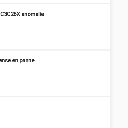
WFC3C26X anomalie
Sense en panne