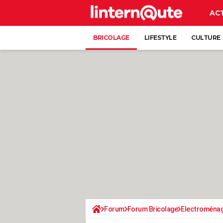
AC
BRICOLAGE
LIFESTYLE
CULTURE
Forum
Forum Bricolage
Electroména