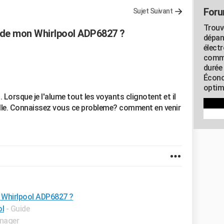
Foru
Sujet Suivant
Trouv
 de mon Whirlpool ADP6827 ?
dépan
élect
commu
durée
Écono
optimi
 Lorsque je l'alume tout les voyants clignotent et il
elle. Connaissez vous ce probleme? comment en venir
 Whirlpool ADP6827 ?
ol
- Guide
nager