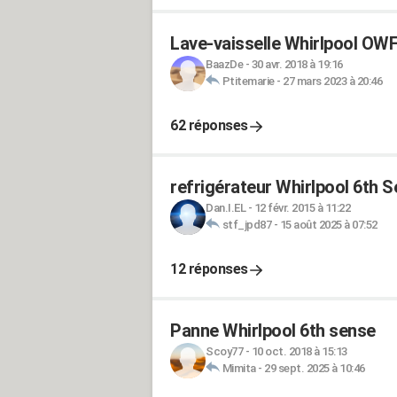
Lave-vaisselle Whirlpool O
BaazDe
-
30 avr. 2018 à 19:16
Ptitemarie
-
27 mars 2023 à 20:46
62 réponses
refrigérateur Whirlpool 6th 
Dan.I.EL
-
12 févr. 2015 à 11:22
stf_jpd87
-
15 août 2025 à 07:52
12 réponses
Panne Whirlpool 6th sense
Scoy77
-
10 oct. 2018 à 15:13
Mimita
-
29 sept. 2025 à 10:46