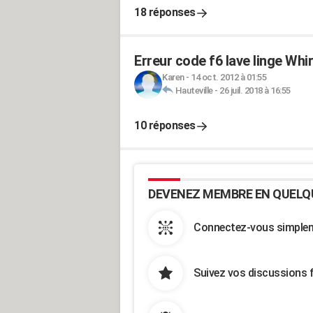
18 réponses
Erreur code f6 lave linge Whir
Karen
-
14 oct. 2012 à 01:55
Hauteville
-
26 juil. 2018 à 16:55
10 réponses
DEVENEZ MEMBRE EN QUELQ
Connectez-vous simpleme
Suivez vos discussions 