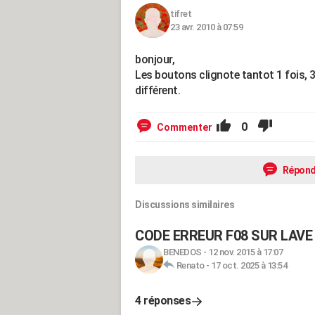
tifret
23 avr. 2010 à 07:59
bonjour,
Les boutons clignote tantot 1 fois, 3
différent.
0
Commenter
Répond
Discussions similaires
CODE ERREUR F08 SUR LAVE
BENEDOS
-
12 nov. 2015 à 17:07
Renato
-
17 oct. 2025 à 13:54
4 réponses