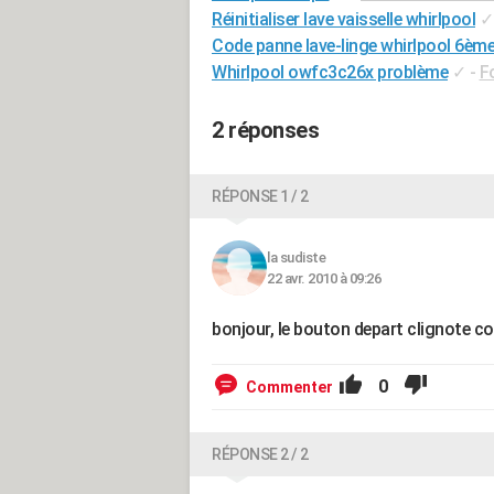
Réinitialiser lave vaisselle whirlpool
✓
Code panne lave-linge whirlpool 6èm
Whirlpool owfc3c26x problème
✓
-
F
2 réponses
RÉPONSE 1 / 2
la sudiste
22 avr. 2010 à 09:26
bonjour, le bouton depart clignote c
0
Commenter
RÉPONSE 2 / 2