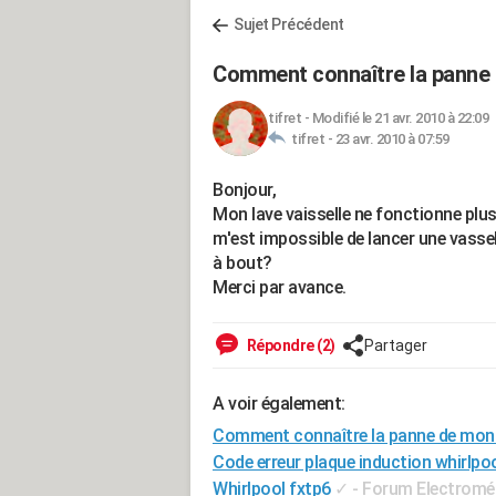
Sujet Précédent
Comment connaître la panne
tifret
-
Modifié le 21 avr. 2010 à 22:09
tifret -
23 avr. 2010 à 07:59
Bonjour,
Mon lave vaisselle ne fonctionne plus.
m'est impossible de lancer une vass
à bout?
Merci par avance.
Répondre (2)
Partager
A voir également:
Comment connaître la panne de mon
Code erreur plaque induction whirlpo
Whirlpool fxtp6
✓
-
Forum Electromé