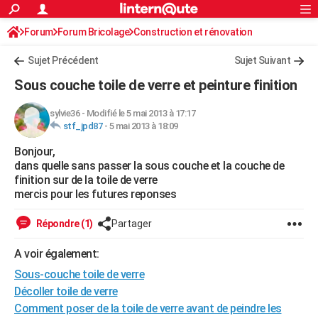
ACTUALITÉS
Forum
Forum Bricolage
Connexion
Construction et rénovation
S'inscrire
Rechercher
Société
Education
Villes
Politique
Faits Divers
Monde
+
SPORT
Peinture, Vernis, Tapissserie
Sujet Précédent
Sujet Suivant
Football
Cyclisme
Forum
Coupe du monde 2026
Tennis
Rugby
CULTURE
Sous couche toile de verre et peinture finition
TNT
Cinéma
Musique
Programme TV
Streaming
Sorties cinéma
+
FINANCE
sylvie36
-
Modifié le 5 mai 2013 à 17:17
stf_jpd87
-
5 mai 2013 à 18:09
Impôts
Immobilier
Banque
Crédit
Retraite
Epargne
Risques naturels par ville
Assurance
AUTO
Bonjour,
Réserver un essai
Berlines
Forum auto
Essais
Citadines
SUV
+
HIGH-TECH
dans quelle sans passer la sous couche et la couche de
finition sur de la toile de verre
Meilleur smartphone
Ordinateurs
Guide high-tech
Mobiles
Internet
Jeux vidéo
+
BRICOLAGE
mercis pour les futures reponses
Aménagement intérieur
Cuisine
Jardinage
+
Forum
Extérieur
Salle de bains
Rangement
WEEK-END
Répondre (1)
Partager
Escapades
Expositions
Week-end nature
Guides de France
Patrimoine
Musées
+
LIFESTYLE
A voir également:
Sous-couche toile de verre
Bien-être
Mode
+
Art de vivre
Loisirs
Modes de vie
SANTE
Décoller toile de verre
Guide de la santé
Médicaments
+
Alimentation
Maladies
Sommeil
VOYAGE
Comment poser de la toile de verre avant de peindre les