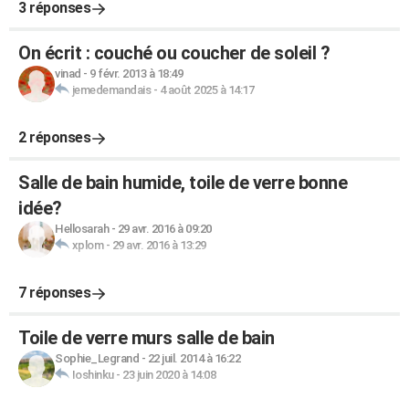
3 réponses
On écrit : couché ou coucher de soleil ?
vinad
-
9 févr. 2013 à 18:49
jemedemandais
-
4 août 2025 à 14:17
2 réponses
Salle de bain humide, toile de verre bonne
idée?
Hellosarah
-
29 avr. 2016 à 09:20
xplom
-
29 avr. 2016 à 13:29
7 réponses
Toile de verre murs salle de bain
Sophie_Legrand
-
22 juil. 2014 à 16:22
Ioshinku
-
23 juin 2020 à 14:08