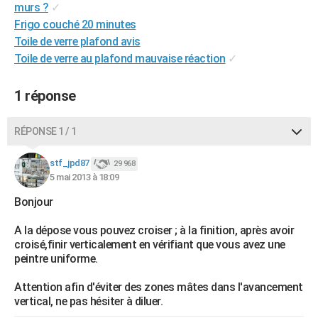
murs ?
✓
City break
Voyage de noces
Climat
Destinations
Voyage nature
Forum
+
PHOTO
Frigo couché 20 minutes
Toile de verre plafond avis
GUIDES D'ACHAT
Toile de verre au plafond mauvaise réaction
✓
BONS PLANS
1 réponse
CARTE DE VOEUX
Carte Bonne année
Carte Pâques
Carte de Noël
Carte Saint-Valentin
Carte d'anniversaire
RÉPONSE 1 / 1
DICTIONNAIRE
Biographies
Expressions
Dictionnaire
Citations
Proverbes
PROGRAMME TV
stf_jpd87
29 968
5 mai 2013 à 18:09
COPAINS D'AVANT
Bonjour
Se connecter
Collèges
Universités
Service militaire
S'inscrire
Lycées
Primaires
Entreprises
Avis de recherche
AVIS DE DÉCÈS
A la dépose vous pouvez croiser ; à la finition, après avoir
croisé,finir verticalement en vérifiant que vous avez une
FORUM
peintre uniforme.
Lifestyle
Sport
Television
Cinema
Bricolage
Culture
Auto
Voyage
Attention afin d'éviter des zones mâtes dans l'avancement
vertical, ne pas hésiter à diluer.