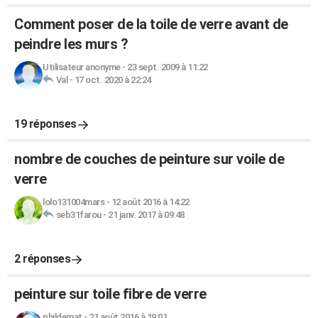
Comment poser de la toile de verre avant de
peindre les murs ?
Utilisateur anonyme
-
23 sept. 2009 à 11:22
Val
-
17 oct. 2020 à 22:24
19 réponses
nombre de couches de peinture sur voile de
verre
lolo131004mars
-
12 août 2016 à 14:22
seb31farou
-
21 janv. 2017 à 09:48
2 réponses
peinture sur toile fibre de verre
phildemat
-
21 août 2016 à 19:01