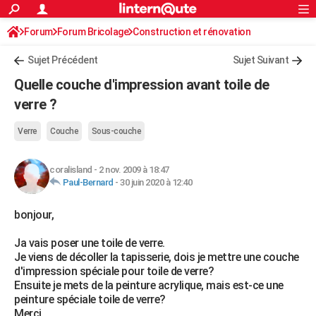
ACTUALITÉS
Forum
Forum Bricolage
Connexion
Construction et rénovation
S'inscrire
Rechercher
Société
Education
Villes
Politique
Faits Divers
Monde
+
SPORT
Peinture, Vernis, Tapissserie
Sujet Précédent
Sujet Suivant
Football
Cyclisme
Forum
Coupe du monde 2026
Tennis
Rugby
CULTURE
Quelle couche d'impression avant toile de
TNT
Cinéma
Musique
Programme TV
Streaming
Sorties cinéma
+
verre ?
FINANCE
Impôts
Immobilier
Banque
Crédit
Retraite
Epargne
Risques naturels par ville
Assurance
AUTO
Verre
Couche
Sous-couche
Réserver un essai
Berlines
Forum auto
Essais
Citadines
SUV
+
HIGH-TECH
coralisland
-
2 nov. 2009 à 18:47
Paul-Bernard
-
30 juin 2020 à 12:40
Meilleur smartphone
Ordinateurs
Guide high-tech
Mobiles
Internet
Jeux vidéo
+
BRICOLAGE
bonjour,
Aménagement intérieur
Cuisine
Jardinage
+
Forum
Extérieur
Salle de bains
Rangement
WEEK-END
Ja vais poser une toile de verre.
Escapades
Expositions
Week-end nature
Guides de France
Patrimoine
Musées
+
LIFESTYLE
Je viens de décoller la tapisserie, dois je mettre une couche
d'impression spéciale pour toile de verre?
Bien-être
Mode
+
Art de vivre
Loisirs
Modes de vie
SANTE
Ensuite je mets de la peinture acrylique, mais est-ce une
peinture spéciale toile de verre?
Guide de la santé
Médicaments
+
Alimentation
Maladies
Sommeil
VOYAGE
Merci