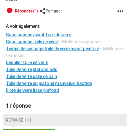
City break
Voyage de noces
Climat
Destinations
Voyage nature
Forum
+
PHOTO
Répondre (1)
Partager
GUIDES D'ACHAT
A voir également:
BONS PLANS
Sous couche avant toile de verre
Sous couche toile de verre
- Meilleures réponses
CARTE DE VOEUX
Temps de séchage toile de verre avant peinture
- Meilleures
Carte Bonne année
Carte Pâques
Carte de Noël
Carte Saint-Valentin
Carte d'anniversaire
DICTIONNAIRE
réponses
Décoller toile de verre
Biographies
Expressions
Dictionnaire
Citations
Proverbes
PROGRAMME TV
Toile de verre plafond avis
Toile de verre salle de bain
COPAINS D'AVANT
Toile de verre au plafond mauvaise réaction
✓
Se connecter
Collèges
Universités
Service militaire
S'inscrire
Lycées
Primaires
Entreprises
Avis de recherche
AVIS DE DÉCÈS
Fibre de verre lisse plafond
FORUM
1 réponse
Lifestyle
Sport
Television
Cinema
Bricolage
Culture
Auto
Voyage
RÉPONSE 1 / 1