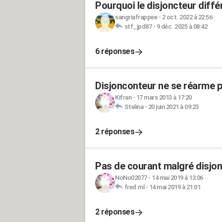
Pourquoi le disjoncteur diffé
sangriafrappee
-
2 oct. 2022 à 22:56
stf_jpd87
-
9 déc. 2025 à 08:42
6 réponses
Disjonconteur ne se réarme p
Kifran
-
17 mars 2013 à 17:20
Stelina
-
20 juin 2021 à 09:23
2 réponses
Pas de courant malgré disjo
NoNo02077
-
14 mai 2019 à 13:06
fred.ml
-
14 mai 2019 à 21:01
2 réponses