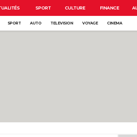
TUALITÉS
SPORT
CULTURE
FINANCE
A
SPORT
AUTO
TELEVISION
VOYAGE
CINEMA