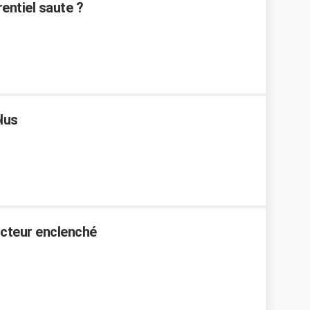
rentiel saute ?
lus
ncteur enclenché