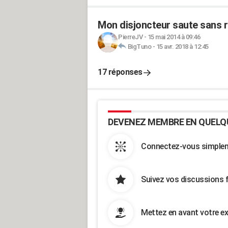
Mon disjoncteur saute sans r
PierreJV
-
15 mai 2014 à 09:46
BigTuno
-
15 avr. 2018 à 12:45
17 réponses
DEVENEZ MEMBRE EN QUELQ
Connectez-vous simpleme
Suivez vos discussions 
Mettez en avant votre ex