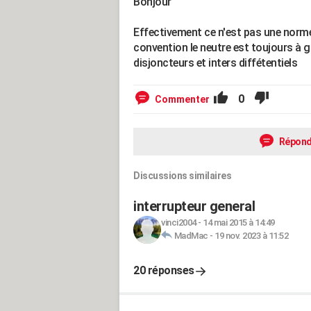
Bonjour
Effectivement ce n'est pas une norme m
convention le neutre est toujours à 
disjoncteurs et inters diffétentiels
0
Commenter
Répond
Discussions similaires
interrupteur general
vinci2004
-
14 mai 2015 à 14:49
MadMac
-
19 nov. 2023 à 11:52
20 réponses