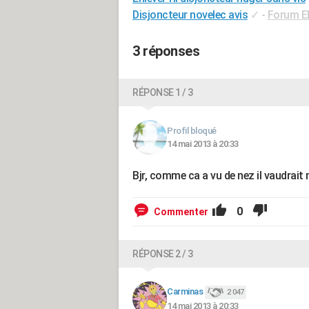
Disjoncteur novelec avis
✓
-
Forum El
3 réponses
RÉPONSE 1 / 3
Profil bloqué
14 mai 2013 à 20:33
Bjr, comme ca a vu de nez il vaudrait 
0
Commenter
RÉPONSE 2 / 3
Carminas
2 047
14 mai 2013 à 20:33