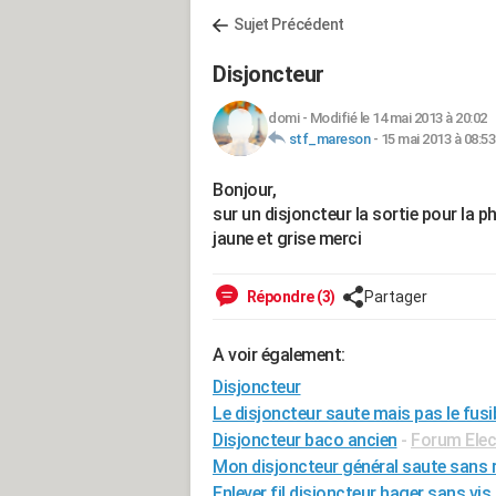
Sujet Précédent
Disjoncteur
domi
-
Modifié le 14 mai 2013 à 20:02
stf_mareson
-
15 mai 2013 à 08:53
Bonjour,
sur un disjoncteur la sortie pour la pha
jaune et grise merci
Répondre (3)
Partager
A voir également:
Disjoncteur
Le disjoncteur saute mais pas le fusi
Disjoncteur baco ancien
-
Forum Elect
Mon disjoncteur général saute sans r
Enlever fil disjoncteur hager sans vis