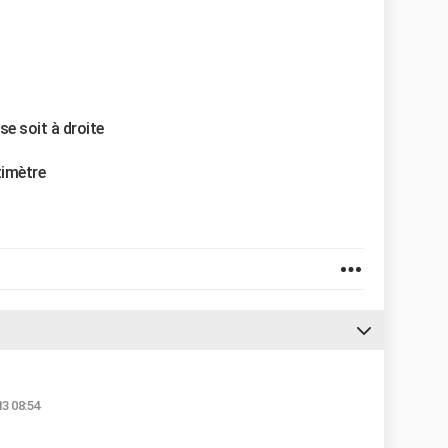
se soit à droite
timètre
3 08:54