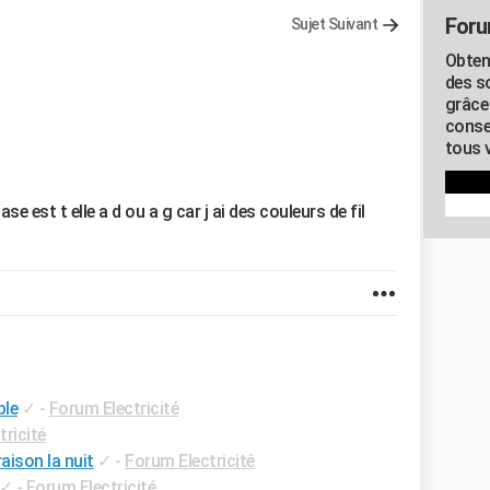
Foru
Sujet Suivant
Obten
des s
grâce
conse
tous v
se est t elle a d ou a g car j ai des couleurs de fil
ble
✓
-
Forum Electricité
ricité
aison la nuit
✓
-
Forum Electricité
✓
-
Forum Electricité