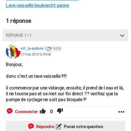
Lave vaisselle bauknecht panne
City break
Voyage de noces
Climat
Destinations
Voyage nature
Forum
+
PHOTO
GUIDES D'ACHAT
1 réponse
BONS PLANS
RÉPONSE 1 / 1
CARTE DE VOEUX
stf_la sudiste
8 275
Carte Bonne année
Carte Pâques
Carte de Noël
Carte Saint-Valentin
Carte d'anniversaire
DICTIONNAIRE
17 mai 2013 à 09:58
Bonjour,
Biographies
Expressions
Dictionnaire
Citations
Proverbes
PROGRAMME TV
donc c'est un lave vaisselle !!!!!
COPAINS D'AVANT
il commence par une vidange, ensuite, il prend de l eau et là,
Se connecter
Collèges
Universités
Service militaire
S'inscrire
Lycées
Primaires
Entreprises
Avis de recherche
AVIS DE DÉCÈS
il ne tourne pas et se met sur fin direct ?? verifiez que la
pompe de cyclage ne soit pas bloquée !!!
FORUM
0
Commenter
Lifestyle
Sport
Television
Cinema
Bricolage
Culture
Auto
Voyage
Répondre
Posez votre question