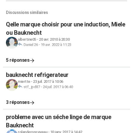
Discussions similaires
Qelle marque choisir pour une induction, Miele
ou Bauknecht
albertine05
-
20 avr. 2010 à 20:30
Daniel 26
-
19 avr. 2022 à 11:23
5 réponses
bauknecht refrigerateur
miertte
-
23 juil. 2017 à 10:06
stf_jpd87
-
24 juil. 2017 à 06:40
3 réponses
probleme avec un séche linge de marque
Bauknecht
rolanderonceveau
-
10 janv. 2017 à 14:42