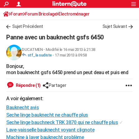
ACTUALITÉS
Forum
Forum Bricolage
Connexion
Electroménager
S'inscrire
Rechercher
Société
Education
Villes
Politique
Faits Divers
Monde
+
SPORT
Sujet Précédent
Sujet Suivant
Football
Cyclisme
Forum
Coupe du monde 2026
Tennis
Rugby
CULTURE
Panne avec un bauknecht gsfs 6450
TNT
Cinéma
Musique
Programme TV
Streaming
Sorties cinéma
+
FINANCE
DUCATMEN
-
Modifié le 16 mai 2013 à 21:38
stf_la sudiste
-
17 mai 2013 à 09:58
Impôts
Immobilier
Banque
Crédit
Retraite
Epargne
Risques naturels par ville
Assurance
AUTO
Bonjour,
Réserver un essai
Berlines
Forum auto
Essais
Citadines
SUV
+
HIGH-TECH
mon bauknecht gsfs 6450 prend un peut deau et puis end
Meilleur smartphone
Ordinateurs
Guide high-tech
Mobiles
Internet
Jeux vidéo
+
BRICOLAGE
Répondre (1)
Partager
Aménagement intérieur
Cuisine
Jardinage
+
Forum
Extérieur
Salle de bains
Rangement
WEEK-END
A voir également:
Escapades
Expositions
Week-end nature
Guides de France
Patrimoine
Musées
+
Bauknecht avis
LIFESTYLE
Seche linge bauknecht ne chauffe plus
Bien-être
Mode
+
Art de vivre
Loisirs
Modes de vie
SANTE
Seche linge bauchneck TRK 3870 qui ne chauffe plus
✓
Lave-vaisselle bauknecht voyant clignote
Guide de la santé
Médicaments
+
Alimentation
Maladies
Sommeil
VOYAGE
Machine à laver bauknecht problème