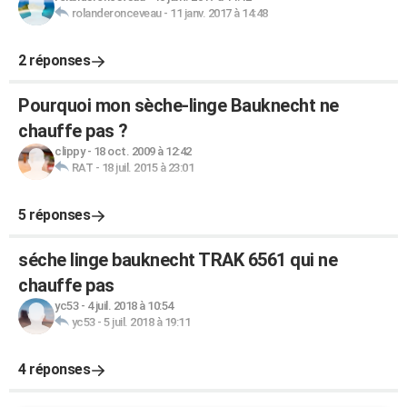
rolanderonceveau
-
11 janv. 2017 à 14:48
2 réponses
Pourquoi mon sèche-linge Bauknecht ne
chauffe pas ?
clippy
-
18 oct. 2009 à 12:42
RAT
-
18 juil. 2015 à 23:01
5 réponses
séche linge bauknecht TRAK 6561 qui ne
chauffe pas
yc53
-
4 juil. 2018 à 10:54
yc53
-
5 juil. 2018 à 19:11
4 réponses