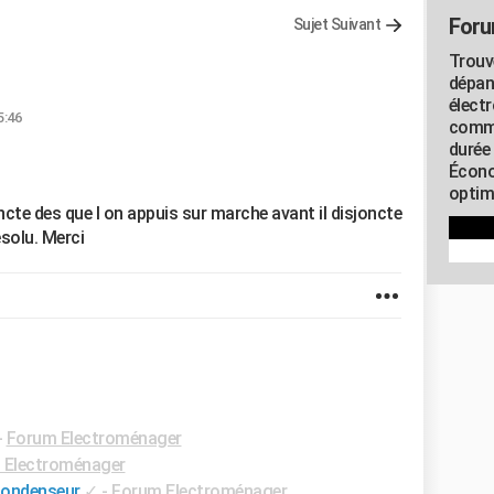
Foru
Sujet Suivant
Trouv
dépan
élect
5:46
commu
durée
Écono
optimi
cte des que l on appuis sur marche avant il disjoncte
solu. Merci
-
Forum Electroménager
 Electroménager
condenseur
✓
-
Forum Electroménager