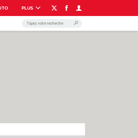
UTO
PLUS
AUTO
HIGH-TECH
BRICOLAGE
WEEK-END
LIFESTYLE
SANTE
VOYAGE
PHOTO
GUIDES D'ACHAT
BONS PLANS
CARTE DE VOEUX
DICTIONNAIRE
PROGRAMME TV
COPAINS D'AVANT
AVIS DE DÉCÈS
FORUM
Connexion
S'inscrire
Rechercher