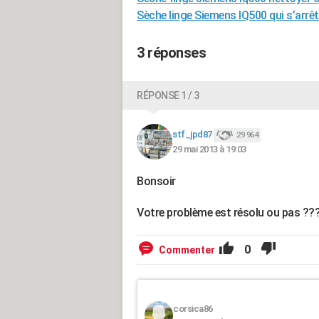
Sèche linge Siemens IQ500 qui s’arrê
3 réponses
RÉPONSE 1 / 3
stf_jpd87
29 964
29 mai 2013 à 19:03
Bonsoir
Votre problème est résolu ou pas ??
0
Commenter
corsica86