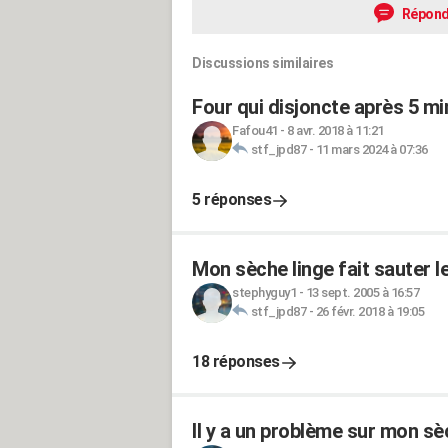
Répond
Discussions similaires
Four qui disjoncte après 5 m
Fafou41
-
8 avr. 2018 à 11:21
stf_jpd87
-
11 mars 2024 à 07:36
5 réponses
Mon sèche linge fait sauter l
stephyguy1
-
13 sept. 2005 à 16:57
stf_jpd87
-
26 févr. 2018 à 19:05
18 réponses
Il y a un problème sur mon sè