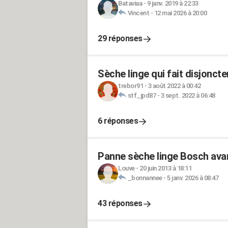
Bataviaa
-
9 janv. 2019 à 22:33
Vincent
-
12 mai 2026 à 20:00
29 réponses
Sèche linge qui fait disjoncte
trebor91
-
3 août 2022 à 00:42
stf_jpd87
-
3 sept. 2022 à 06:48
6 réponses
Panne sèche linge Bosch avan
Louve
-
20 juin 2013 à 18:11
_bonnannee
-
5 janv. 2026 à 08:47
43 réponses