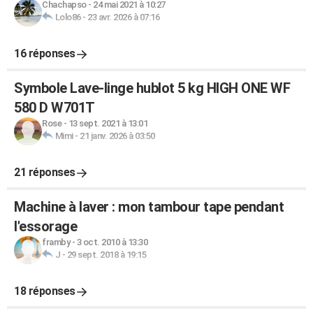
Chachapso
-
24 mai 2021 à 10:27
Lolo86
-
23 avr. 2026 à 07:16
16 réponses
Symbole Lave-linge hublot 5 kg HIGH ONE WF
580 D W701T
Rose
-
13 sept. 2021 à 13:01
Mimi
-
21 janv. 2026 à 03:50
21 réponses
Machine à laver : mon tambour tape pendant
l'essorage
framby
-
3 oct. 2010 à 13:30
J
-
29 sept. 2018 à 19:15
18 réponses