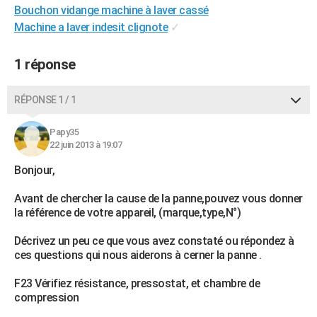
Bouchon vidange machine à laver cassé
City break
Voyage de noces
Climat
Destinations
Voyage nature
Forum
+
PHOTO
Machine a laver indesit clignote
✓
GUIDES D'ACHAT
1 réponse
BONS PLANS
RÉPONSE 1 / 1
CARTE DE VOEUX
Carte Bonne année
Carte Pâques
Carte de Noël
Carte Saint-Valentin
Carte d'anniversaire
DICTIONNAIRE
Papy35
22 juin 2013 à 19:07
Biographies
Expressions
Dictionnaire
Citations
Proverbes
PROGRAMME TV
Bonjour,
COPAINS D'AVANT
Avant de chercher la cause de la panne,pouvez vous donner
la référence de votre appareil, (marque,type,N°)
Se connecter
Collèges
Universités
Service militaire
S'inscrire
Lycées
Primaires
Entreprises
Avis de recherche
AVIS DE DÉCÈS
Décrivez un peu ce que vous avez constaté ou répondez à
FORUM
ces questions qui nous aiderons à cerner la panne .
Lifestyle
Sport
Television
Cinema
Bricolage
Culture
Auto
Voyage
F23 Vérifiez résistance, pressostat, et chambre de
compression