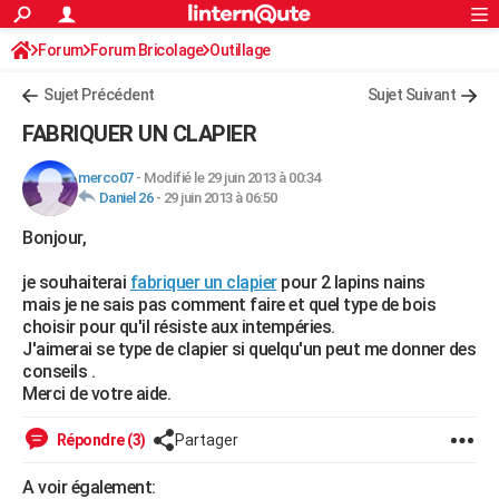
ACTUALITÉS
Forum
Forum Bricolage
Connexion
Outillage
S'inscrire
Rechercher
Société
Education
Villes
Politique
Faits Divers
Monde
+
SPORT
Sujet Précédent
Sujet Suivant
Football
Cyclisme
Forum
Coupe du monde 2026
Tennis
Rugby
CULTURE
FABRIQUER UN CLAPIER
TNT
Cinéma
Musique
Programme TV
Streaming
Sorties cinéma
+
FINANCE
merco07
-
Modifié le 29 juin 2013 à 00:34
Daniel 26
-
29 juin 2013 à 06:50
Impôts
Immobilier
Banque
Crédit
Retraite
Epargne
Risques naturels par ville
Assurance
AUTO
Bonjour,
Réserver un essai
Berlines
Forum auto
Essais
Citadines
SUV
+
HIGH-TECH
je souhaiterai
fabriquer un clapier
pour 2 lapins nains
Meilleur smartphone
Ordinateurs
Guide high-tech
Mobiles
Internet
Jeux vidéo
+
BRICOLAGE
mais je ne sais pas comment faire et quel type de bois
choisir pour qu'il résiste aux intempéries.
Aménagement intérieur
Cuisine
Jardinage
+
Forum
Extérieur
Salle de bains
Rangement
WEEK-END
J'aimerai se type de clapier si quelqu'un peut me donner des
conseils .
Escapades
Expositions
Week-end nature
Guides de France
Patrimoine
Musées
+
LIFESTYLE
Merci de votre aide.
Bien-être
Mode
+
Art de vivre
Loisirs
Modes de vie
SANTE
Répondre (3)
Partager
Guide de la santé
Médicaments
+
Alimentation
Maladies
Sommeil
VOYAGE
A voir également: