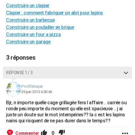
Construire un clapier
City break
Voyage de noces
Climat
Destinations
Voyage nature
Forum
+
PHOTO
Clapier : comment fabriquer un abri pour lapins
GUIDES D'ACHAT
Construire un barbecue
Construire un poulailler en brique
BONS PLANS
Construire un four a pizza
Construire un garage
CARTE DE VOEUX
Carte Bonne année
Carte Pâques
Carte de Noël
Carte Saint-Valentin
Carte d'anniversaire
DICTIONNAIRE
3 réponses
Biographies
Expressions
Dictionnaire
Citations
Proverbes
PROGRAMME TV
RÉPONSE 1 / 3
COPAINS D'AVANT
Profil bloqué
Se connecter
Collèges
Universités
Service militaire
S'inscrire
Lycées
Primaires
Entreprises
Avis de recherche
29 juin 2013 à 00:46
AVIS DE DÉCÈS
Bjr, n importe quelle cage grillagée fera l affaire .. carrée ou
FORUM
ronde peu importe du moment qu elle est spacieuse .. j ai
juste un doute sur le mot intempéries?? la c est les lapins
Lifestyle
Sport
Television
Cinema
Bricolage
Culture
Auto
Voyage
nains qui risquent de ne pas durer dans le temps??
0
Commenter