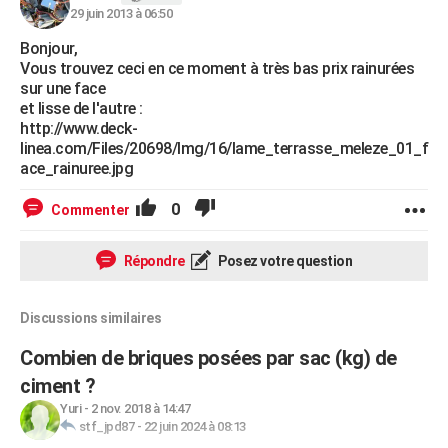
29 juin 2013 à 06:50
Bonjour,
Vous trouvez ceci en ce moment à très bas prix rainurées
sur une face
et lisse de l'autre :
http://www.deck-
linea.com/Files/20698/Img/16/lame_terrasse_meleze_01_f
ace_rainuree.jpg
0
Commenter
Répondre
Posez votre question
Discussions similaires
Combien de briques posées par sac (kg) de
ciment ?
Yuri
-
2 nov. 2018 à 14:47
stf_jpd87
-
22 juin 2024 à 08:13