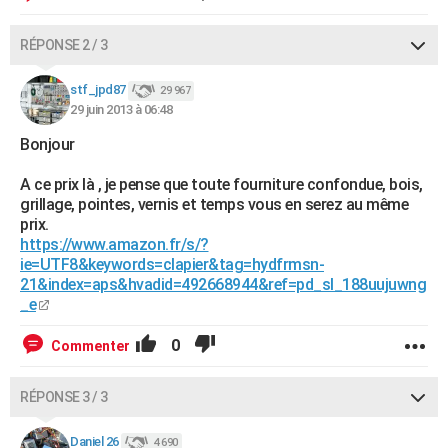
RÉPONSE 2 / 3
stf_jpd87
29 967
29 juin 2013 à 06:48
Bonjour
A ce prix là , je pense que toute fourniture confondue, bois,
grillage, pointes, vernis et temps vous en serez au même
prix.
https://www.amazon.fr/s/?
ie=UTF8&keywords=clapier&tag=hydfrmsn-
21&index=aps&hvadid=492668944&ref=pd_sl_188uujuwng
_e
0
Commenter
RÉPONSE 3 / 3
Daniel 26
4 690