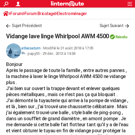
ACTUALITÉS
Forum
Forum Bricolage
Connexion
Electroménager
S'inscrire
Rechercher
Société
Education
Villes
Politique
Faits Divers
Monde
+
SPORT
Sujet Précédent
Sujet Suivant
Football
Cyclisme
Forum
Coupe du monde 2026
Tennis
Rugby
CULTURE
Vidange lave linge Whirlpool AWM 4500
Résolu
TNT
Cinéma
Musique
Programme TV
Streaming
Sorties cinéma
+
FINANCE
atlassaturn
-
Modifié le 31 août 2018 à 17:05
papy35 -
29 déc. 2013 à 14:38
Impôts
Immobilier
Banque
Crédit
Retraite
Epargne
Risques naturels par ville
Assurance
AUTO
Bonjour
Réserver un essai
Berlines
Forum auto
Essais
Citadines
SUV
+
HIGH-TECH
Après le passage de toute la famille , entre autres pannes ,
la machine à laver le linge Whirlpool AWM 4500 ne vidange
Meilleur smartphone
Ordinateurs
Guide high-tech
Mobiles
Internet
Jeux vidéo
+
BRICOLAGE
plus .
J'ai bien sur ouvert la trappe devant et enlever quelques
Aménagement intérieur
Cuisine
Jardinage
+
Forum
Extérieur
Salle de bains
Rangement
WEEK-END
pièces métalliques , mais ce n'est pas ça qui bloquait .
J'ai démonté la tuyauterie qui arrive à la pompe de vidange ,
Escapades
Expositions
Week-end nature
Guides de France
Patrimoine
Musées
+
LIFESTYLE
et là , bien sur , j'ai trouvé une chaussette célibataire . Mais
j'ai également trouvé une balle , style balle de ping-pong ,
Bien-être
Mode
+
Art de vivre
Loisirs
Modes de vie
SANTE
dans un soufflet de grand diamètre , en amont pompe . Je
me demande si cette balle fait flotteur tant qu'il y a de l'eau
Guide de la santé
Médicaments
+
Alimentation
Maladies
Sommeil
VOYAGE
et vient obturer le tuyau en fin de vidange pour protéger la