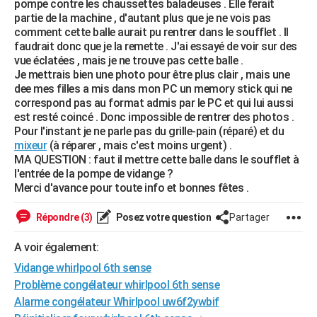
pompe contre les chaussettes baladeuses . Elle ferait
City break
Voyage de noces
Climat
Destinations
Voyage nature
Forum
+
partie de la machine , d'autant plus que je ne vois pas
PHOTO
comment cette balle aurait pu rentrer dans le soufflet . Il
faudrait donc que je la remette . J'ai essayé de voir sur des
GUIDES D'ACHAT
vue éclatées , mais je ne trouve pas cette balle .
Je mettrais bien une photo pour être plus clair , mais une
BONS PLANS
dee mes filles a mis dans mon PC un memory stick qui ne
correspond pas au format admis par le PC et qui lui aussi
CARTE DE VOEUX
est resté coincé . Donc impossible de rentrer des photos .
Carte Bonne année
Carte Pâques
Carte de Noël
Carte Saint-Valentin
Carte d'anniversaire
Pour l'instant je ne parle pas du grille-pain (réparé) et du
DICTIONNAIRE
mixeur
(à réparer , mais c'est moins urgent) .
Biographies
Expressions
Dictionnaire
Citations
Proverbes
MA QUESTION : faut il mettre cette balle dans le soufflet à
PROGRAMME TV
l'entrée de la pompe de vidange ?
Merci d'avance pour toute info et bonnes fêtes .
COPAINS D'AVANT
Se connecter
Collèges
Universités
Service militaire
S'inscrire
Lycées
Primaires
Entreprises
Avis de recherche
Répondre (3)
Posez votre question
Partager
AVIS DE DÉCÈS
FORUM
A voir également:
Vidange whirlpool 6th sense
Lifestyle
Sport
Television
Cinema
Bricolage
Culture
Auto
Voyage
Problème congélateur whirlpool 6th sense
Alarme congélateur Whirlpool uw6f2ywbif