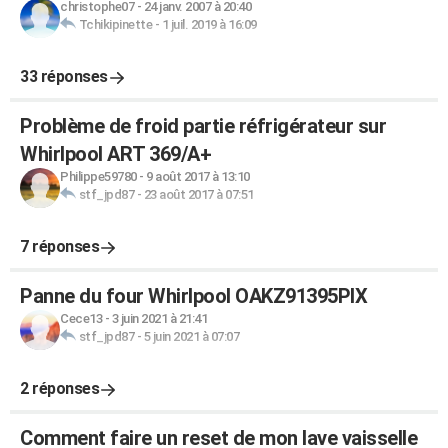
christophe07
-
24 janv. 2007 à 20:40
Tchikipinette
-
1 juil. 2019 à 16:09
33 réponses
Problème de froid partie réfrigérateur sur
Whirlpool ART 369/A+
Philippe59780
-
9 août 2017 à 13:10
stf_jpd87
-
23 août 2017 à 07:51
7 réponses
Panne du four Whirlpool OAKZ91395PIX
Cece13
-
3 juin 2021 à 21:41
stf_jpd87
-
5 juin 2021 à 07:07
2 réponses
Comment faire un reset de mon lave vaisselle