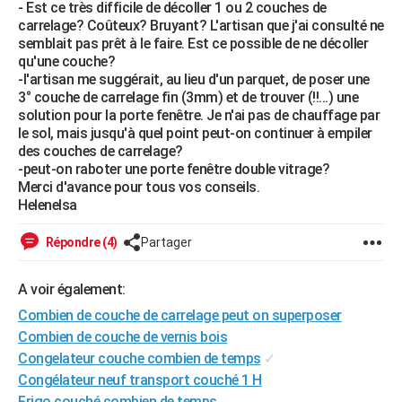
- Est ce très difficile de décoller 1 ou 2 couches de
City break
Voyage de noces
Climat
Destinations
Voyage nature
Forum
+
PHOTO
carrelage? Coûteux? Bruyant? L'artisan que j'ai consulté ne
semblait pas prêt à le faire. Est ce possible de ne décoller
GUIDES D'ACHAT
qu'une couche?
-l'artisan me suggérait, au lieu d'un parquet, de poser une
BONS PLANS
3° couche de carrelage fin (3mm) et de trouver (!!...) une
solution pour la porte fenêtre. Je n'ai pas de chauffage par
CARTE DE VOEUX
le sol, mais jusqu'à quel point peut-on continuer à empiler
des couches de carrelage?
Carte Bonne année
Carte Pâques
Carte de Noël
Carte Saint-Valentin
Carte d'anniversaire
DICTIONNAIRE
-peut-on raboter une porte fenêtre double vitrage?
Merci d'avance pour tous vos conseils.
Biographies
Expressions
Dictionnaire
Citations
Proverbes
PROGRAMME TV
Helenelsa
COPAINS D'AVANT
Répondre (4)
Partager
Se connecter
Collèges
Universités
Service militaire
S'inscrire
Lycées
Primaires
Entreprises
Avis de recherche
AVIS DE DÉCÈS
A voir également:
FORUM
Combien de couche de carrelage peut on superposer
Combien de couche de vernis bois
Lifestyle
Sport
Television
Cinema
Bricolage
Culture
Auto
Voyage
Congelateur couche combien de temps
✓
Congélateur neuf transport couché 1 H
Frigo couché combien de temps