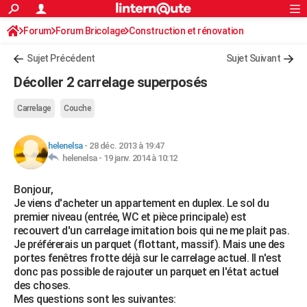
ACTUALITÉS
Forum
Forum Bricolage
Connexion
Construction et rénovation
S'inscrire
Rechercher
Société
Education
Villes
Politique
Faits Divers
Monde
+
SPORT
Sujet Précédent
Sujet Suivant
Football
Cyclisme
Forum
Coupe du monde 2026
Tennis
Rugby
CULTURE
Décoller 2 carrelage superposés
TNT
Cinéma
Musique
Programme TV
Streaming
Sorties cinéma
+
FINANCE
Carrelage
Couche
Impôts
Immobilier
Banque
Crédit
Retraite
Epargne
Risques naturels par ville
Assurance
AUTO
helenelsa
-
28 déc. 2013 à 19:47
Réserver un essai
Berlines
Forum auto
Essais
Citadines
SUV
+
HIGH-TECH
helenelsa -
19 janv. 2014 à 10:12
Meilleur smartphone
Ordinateurs
Guide high-tech
Mobiles
Internet
Jeux vidéo
+
BRICOLAGE
Bonjour,
Je viens d'acheter un appartement en duplex. Le sol du
Aménagement intérieur
Cuisine
Jardinage
+
Forum
Extérieur
Salle de bains
Rangement
WEEK-END
premier niveau (entrée, WC et pièce principale) est
recouvert d'un carrelage imitation bois qui ne me plait pas.
Escapades
Expositions
Week-end nature
Guides de France
Patrimoine
Musées
+
LIFESTYLE
Je préférerais un parquet (flottant, massif). Mais une des
portes fenêtres frotte déjà sur le carrelage actuel. Il n'est
Bien-être
Mode
+
Art de vivre
Loisirs
Modes de vie
SANTE
donc pas possible de rajouter un parquet en l'état actuel
des choses.
Guide de la santé
Médicaments
+
Alimentation
Maladies
Sommeil
VOYAGE
Mes questions sont les suivantes: