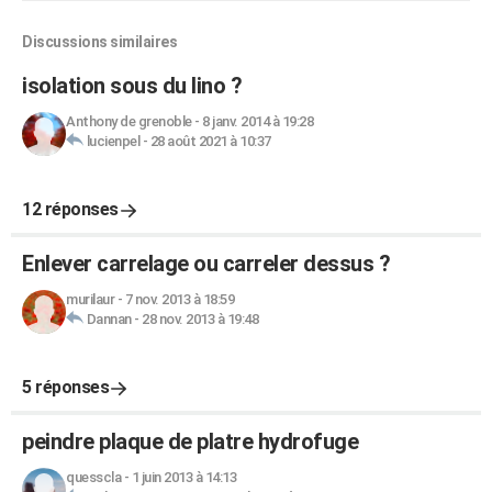
Discussions similaires
isolation sous du lino ?
Anthony de grenoble
-
8 janv. 2014 à 19:28
lucienpel
-
28 août 2021 à 10:37
12 réponses
Enlever carrelage ou carreler dessus ?
murilaur
-
7 nov. 2013 à 18:59
Dannan
-
28 nov. 2013 à 19:48
5 réponses
peindre plaque de platre hydrofuge
quesscla
-
1 juin 2013 à 14:13