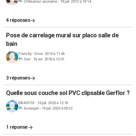
Utilisateur anonyme
-
19 juil. 2013 à 19:14
4 réponses
Pose de carrelage mural sur placo salle de
bain
Francky
-
8 nov. 2014 à 11:46
Dav
-
16 avr. 2018 à 13:41
3 réponses
Quelle sous couche sol PVC clipsable Gerflor ?
Bibi00733
-
18 juil. 2020 à 12:18
lucienpel
-
19 juil. 2020 à 09:32
1 réponse