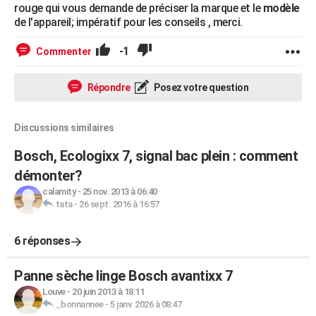
rouge qui vous demande de préciser la marque et le
modèle
de l'appareil; impératif pour les conseils , merci.
-1
Commenter
Répondre
Posez votre question
Discussions similaires
Bosch, Ecologixx 7, signal bac plein : comment
démonter?
calamity
-
25 nov. 2013 à 06:40
tata
-
26 sept. 2016 à 16:57
6 réponses
Panne sèche linge Bosch avantixx 7
Louve
-
20 juin 2013 à 18:11
_bonnannee
-
5 janv. 2026 à 08:47