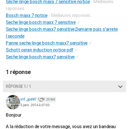
Sèche-linge bosch maxx 7 sensitive notice
- Meilleures
City break
Voyage de noces
Climat
Destinations
Voyage nature
Forum
+
PHOTO
réponses
Bosch maxx 7 notice
- Meilleures réponses
GUIDES D'ACHAT
Seche linge bosch maxx 7 sensitive
✓
Seche linge bosch maxx7 sensitive,Demarre puis s'arrete
BONS PLANS
(seconde
CARTE DE VOEUX
Panne seche linge bosch maxx7 sensitive
✓
Schott ceran induction notice pdf
✓
Carte Bonne année
Carte Pâques
Carte de Noël
Carte Saint-Valentin
Carte d'anniversaire
DICTIONNAIRE
Seche linge bosch maxx7 sensitive
✓
Biographies
Expressions
Dictionnaire
Citations
Proverbes
PROGRAMME TV
1 réponse
COPAINS D'AVANT
RÉPONSE 1 / 1
Se connecter
Collèges
Universités
Service militaire
S'inscrire
Lycées
Primaires
Entreprises
Avis de recherche
AVIS DE DÉCÈS
stf_jpd87
29 968
FORUM
3 janv. 2014 à 07:03
Lifestyle
Sport
Television
Cinema
Bricolage
Culture
Auto
Voyage
Bonjour
A la rédaction de votre message, vous avez un bandeau