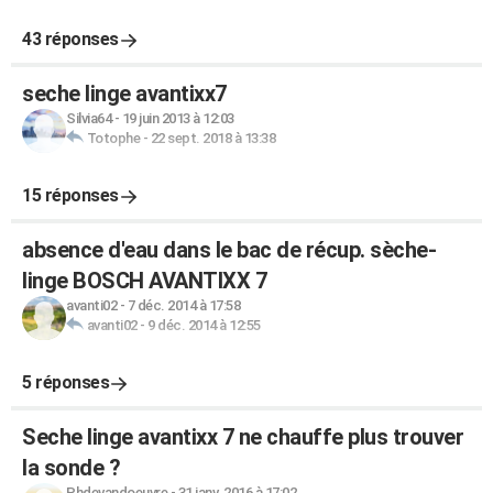
43 réponses
seche linge avantixx7
Silvia64
-
19 juin 2013 à 12:03
Totophe
-
22 sept. 2018 à 13:38
15 réponses
absence d'eau dans le bac de récup. sèche-
linge BOSCH AVANTIXX 7
avanti02
-
7 déc. 2014 à 17:58
avanti02
-
9 déc. 2014 à 12:55
5 réponses
Seche linge avantixx 7 ne chauffe plus trouver
la sonde ?
Phdevandoeuvre
-
31 janv. 2016 à 17:02