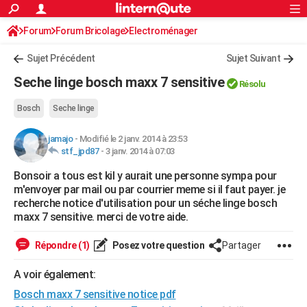
ACTUALITÉS
Forum
Forum Bricolage
Connexion
Electroménager
S'inscrire
Rechercher
Société
Education
Villes
Politique
Faits Divers
Monde
+
SPORT
Sujet Précédent
Sujet Suivant
Football
Cyclisme
Forum
Coupe du monde 2026
Tennis
Rugby
CULTURE
Seche linge bosch maxx 7 sensitive
Résolu
TNT
Cinéma
Musique
Programme TV
Streaming
Sorties cinéma
+
FINANCE
Bosch
Seche linge
Impôts
Immobilier
Banque
Crédit
Retraite
Epargne
Risques naturels par ville
Assurance
AUTO
jamajo
-
Modifié le 2 janv. 2014 à 23:53
stf_jpd87
-
3 janv. 2014 à 07:03
Réserver un essai
Berlines
Forum auto
Essais
Citadines
SUV
+
HIGH-TECH
Bonsoir a tous est kil y aurait une personne sympa pour
Meilleur smartphone
Ordinateurs
Guide high-tech
Mobiles
Internet
Jeux vidéo
+
BRICOLAGE
m'envoyer par mail ou par courrier meme si il faut payer. je
recherche notice d'utilisation pour un séche linge bosch
Aménagement intérieur
Cuisine
Jardinage
+
Forum
Extérieur
Salle de bains
Rangement
WEEK-END
maxx 7 sensitive. merci de votre aide.
Escapades
Expositions
Week-end nature
Guides de France
Patrimoine
Musées
+
LIFESTYLE
Répondre (1)
Posez votre question
Partager
Bien-être
Mode
+
Art de vivre
Loisirs
Modes de vie
SANTE
A voir également:
Guide de la santé
Médicaments
+
Alimentation
Maladies
Sommeil
Bosch maxx 7 sensitive notice pdf
VOYAGE