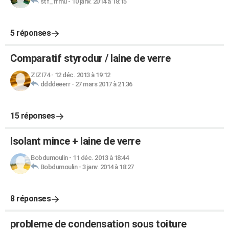
stf_frmu
-
10 janv. 2014 à 18:15
5 réponses
Comparatif styrodur / laine de verre
ZIZI74
-
12 déc. 2013 à 19:12
ddddeeerr
-
27 mars 2017 à 21:36
15 réponses
Isolant mince + laine de verre
Bobdumoulin
-
11 déc. 2013 à 18:44
Bobdumoulin
-
3 janv. 2014 à 18:27
8 réponses
probleme de condensation sous toiture