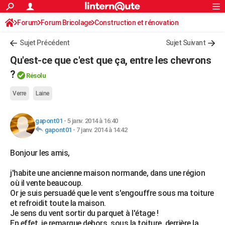
ACTUALITÉS
Forum
Forum Bricolage
Connexion
Construction et rénovation
S'inscrire
Rechercher
Société
Education
Villes
Politique
Faits Divers
Monde
+
SPORT
Charpente, toiture, combles
Sujet Précédent
Sujet Suivant
Football
Cyclisme
Forum
Coupe du monde 2026
Tennis
Rugby
CULTURE
Qu'est-ce que c'est que ça, entre les chevrons
TNT
Cinéma
Musique
Programme TV
Streaming
Sorties cinéma
+
?
FINANCE
Résolu
Impôts
Immobilier
Banque
Crédit
Retraite
Epargne
Risques naturels par ville
Assurance
AUTO
Verre
Laine
Réserver un essai
Berlines
Forum auto
Essais
Citadines
SUV
+
HIGH-TECH
gapont01
-
5 janv. 2014 à 16:40
gapont01
-
7 janv. 2014 à 14:42
Meilleur smartphone
Ordinateurs
Guide high-tech
Mobiles
Internet
Jeux vidéo
+
BRICOLAGE
Bonjour les amis,
Aménagement intérieur
Cuisine
Jardinage
+
Forum
Extérieur
Salle de bains
Rangement
WEEK-END
j'habite une ancienne maison normande, dans une région
Escapades
Expositions
Week-end nature
Guides de France
Patrimoine
Musées
+
LIFESTYLE
où il vente beaucoup.
Or je suis persuadé que le vent s'engouffre sous ma toiture
Bien-être
Mode
+
Art de vivre
Loisirs
Modes de vie
SANTE
et refroidit toute la maison.
Je sens du vent sortir du parquet à l'étage !
Guide de la santé
Médicaments
+
Alimentation
Maladies
Sommeil
VOYAGE
En effet, je remarque dehors, sous la toiture, derrière la