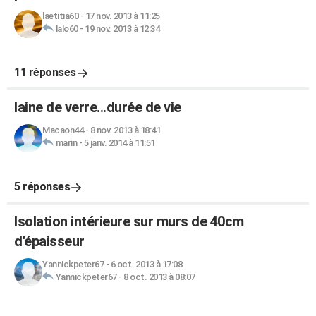
laetitia60
-
17 nov. 2013 à 11:25
lalo60
-
19 nov. 2013 à 12:34
11 réponses
laine de verre...durée de vie
Macaon44
-
8 nov. 2013 à 18:41
marin
-
5 janv. 2014 à 11:51
5 réponses
Isolation intérieure sur murs de 40cm
d'épaisseur
Yannickpeter67
-
6 oct. 2013 à 17:08
Yannickpeter67
-
8 oct. 2013 à 08:07