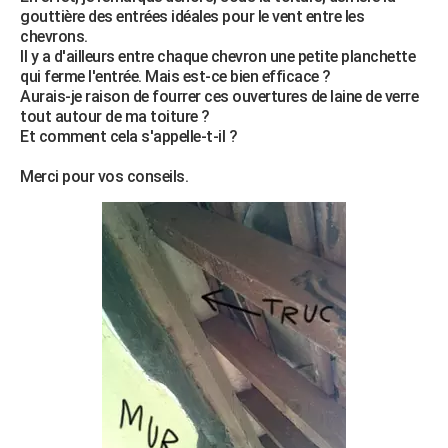
gouttière des entrées idéales pour le vent entre les
City break
Voyage de noces
Climat
Destinations
Voyage nature
Forum
+
PHOTO
chevrons.
Il y a d'ailleurs entre chaque chevron une petite planchette
GUIDES D'ACHAT
qui ferme l'entrée. Mais est-ce bien efficace ?
Aurais-je raison de fourrer ces ouvertures de laine de verre
BONS PLANS
tout autour de ma toiture ?
Et comment cela s'appelle-t-il ?
CARTE DE VOEUX
Merci pour vos conseils.
Carte Bonne année
Carte Pâques
Carte de Noël
Carte Saint-Valentin
Carte d'anniversaire
DICTIONNAIRE
Biographies
Expressions
Dictionnaire
Citations
Proverbes
PROGRAMME TV
COPAINS D'AVANT
Se connecter
Collèges
Universités
Service militaire
S'inscrire
Lycées
Primaires
Entreprises
Avis de recherche
AVIS DE DÉCÈS
FORUM
Lifestyle
Sport
Television
Cinema
Bricolage
Culture
Auto
Voyage