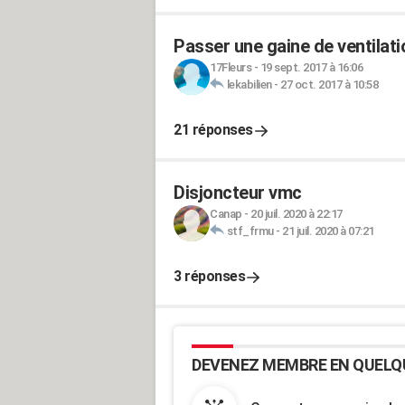
Passer une gaine de ventilati
17Fleurs
-
19 sept. 2017 à 16:06
lekabilien
-
27 oct. 2017 à 10:58
21 réponses
Disjoncteur vmc
Canap
-
20 juil. 2020 à 22:17
stf_frmu
-
21 juil. 2020 à 07:21
3 réponses
DEVENEZ MEMBRE EN QUELQ