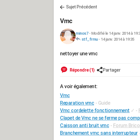
Sujet Précédent
Vmc
minos7
-
Modifié le 14 janv. 2014 à 19:
stf_frmu
-
14 janv. 2014 à 19:35
nettoyer une vmc
Répondre (1)
Partager
A voir également:
Vmc
Reparation vmc
- Guide
Vmc cordelette fonctionnement
✓
-
Clapet de Vmc ne se ferme pas comp
Caisson anti bruit vmc
-
Forum Bricol
Branchement vmc sans interrupteur