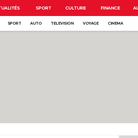
TUALITÉS
SPORT
CULTURE
FINANCE
A
SPORT
AUTO
TELEVISION
VOYAGE
CINEMA