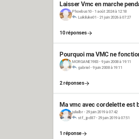
Laisser Vmc en marche penda
Phoebus10
-
1 août 2024 à 12:18
Luikiluke01
-
21 juin 2026 à 07:27
10 réponses
Pourquoi ma VMC ne fonction
MORGANE1983
-
9 juin 2008 à 19:11
gabriel
-
9 juin 2008 à 19:11
2 réponses
Ma vmc avec cordelette est 
julialbr
-
29 juin 2019 à 07:42
stf_jpd87
-
29 juin 2019 à 07:51
1 réponse