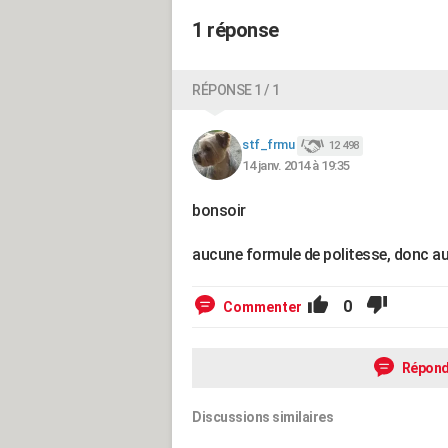
1 réponse
RÉPONSE 1 / 1
stf_frmu
12 498
14 janv. 2014 à 19:35
bonsoir
aucune formule de politesse, donc au
0
Commenter
Répond
Discussions similaires