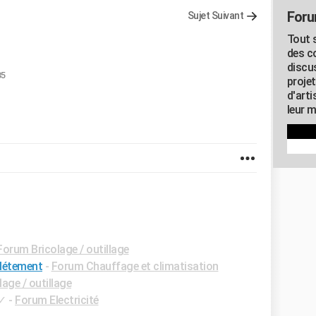
Foru
Sujet Suivant
Tout s
des c
discu
35
proje
d'art
leur m
Forum Bricolage / outillage
létement
-
Forum Chauffage et climatisation
age / outillage
✓
-
Forum Electricité