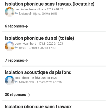
Isolation phonique sans travaux (locataire)
besoindesilence
-
8 janv. 2019 à 01:47
lucienpel
-
8 janv. 2019 à 16:58
6 réponses
Isolation phonique du sol (totale)
JeremyLambert
-
17 juin 2020 à 10:03
Rey.B
-
27 mars 2021 à 17:23
7 réponses
Isolation acoustique du plafond
lost_ideas
-
15 févr. 2021 à 14:28
MarcIsover
-
4 mars 2021 à 11:05
30 réponses
Isolation phonique sans travaux