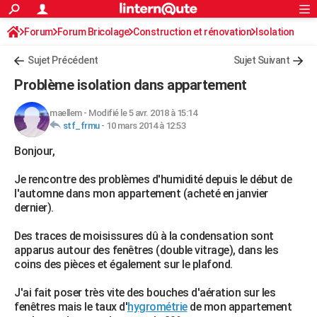
ACTUALITÉS
Forum
Forum Bricolage
Connexion
Construction et rénovation
S'inscrire
Isolation
Rechercher
Société
Education
Villes
Politique
Faits Divers
Monde
+
SPORT
Sujet Précédent
Sujet Suivant
Football
Cyclisme
Forum
Coupe du monde 2026
Tennis
Rugby
CULTURE
Problème isolation dans appartement
TNT
Cinéma
Musique
Programme TV
Streaming
Sorties cinéma
+
FINANCE
maellem
-
Modifié le 5 avr. 2018 à 15:14
stf_frmu
-
10 mars 2014 à 12:53
Impôts
Immobilier
Banque
Crédit
Retraite
Epargne
Risques naturels par ville
Assurance
AUTO
Bonjour,
Réserver un essai
Berlines
Forum auto
Essais
Citadines
SUV
+
HIGH-TECH
Je rencontre des problèmes d'humidité depuis le début de
Meilleur smartphone
Ordinateurs
Guide high-tech
Mobiles
Internet
Jeux vidéo
+
BRICOLAGE
l'automne dans mon appartement (acheté en janvier
dernier).
Aménagement intérieur
Cuisine
Jardinage
+
Forum
Extérieur
Salle de bains
Rangement
WEEK-END
Des traces de moisissures dû à la condensation sont
Escapades
Expositions
Week-end nature
Guides de France
Patrimoine
Musées
+
LIFESTYLE
apparus autour des fenêtres (double vitrage), dans les
coins des pièces et également sur le plafond.
Bien-être
Mode
+
Art de vivre
Loisirs
Modes de vie
SANTE
J'ai fait poser très vite des bouches d'aération sur les
Guide de la santé
Médicaments
+
Alimentation
Maladies
Sommeil
VOYAGE
fenêtres mais le taux d'
hygrométrie
de mon appartement