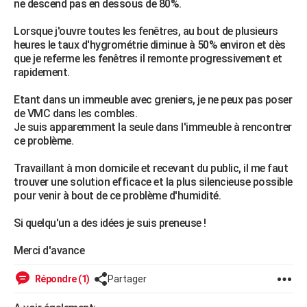
ne descend pas en dessous de 80%.
City break
Voyage de noces
Climat
Destinations
Voyage nature
Forum
+
PHOTO
Lorsque j'ouvre toutes les fenêtres, au bout de plusieurs
heures le taux d'hygrométrie diminue à 50% environ et dès
GUIDES D'ACHAT
que je referme les fenêtres il remonte progressivement et
rapidement.
BONS PLANS
Etant dans un immeuble avec greniers, je ne peux pas poser
CARTE DE VOEUX
de VMC dans les combles.
Carte Bonne année
Carte Pâques
Carte de Noël
Carte Saint-Valentin
Carte d'anniversaire
Je suis apparemment la seule dans l'immeuble à rencontrer
DICTIONNAIRE
ce problème.
Biographies
Expressions
Dictionnaire
Citations
Proverbes
PROGRAMME TV
Travaillant à mon domicile et recevant du public, il me faut
trouver une solution efficace et la plus silencieuse possible
COPAINS D'AVANT
pour venir à bout de ce problème d'humidité.
Se connecter
Collèges
Universités
Service militaire
S'inscrire
Lycées
Primaires
Entreprises
Avis de recherche
AVIS DE DÉCÈS
Si quelqu'un a des idées je suis preneuse !
FORUM
Merci d'avance
Lifestyle
Sport
Television
Cinema
Bricolage
Culture
Auto
Voyage
Répondre (1)
Partager