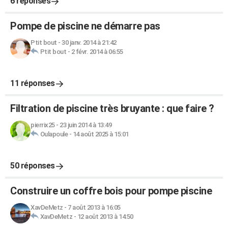
6 réponses
Pompe de piscine ne démarre pas
Ptit bout
-
30 janv. 2014 à 21:42
Ptit bout
-
2 févr. 2014 à 06:55
11 réponses
Filtration de piscine très bruyante : que faire ?
pierrix25
-
23 juin 2014 à 13:49
Oulapoule
-
14 août 2025 à 15:01
50 réponses
Construire un coffre bois pour pompe piscine
XavDeMetz
-
7 août 2013 à 16:05
XavDeMetz
-
12 août 2013 à 14:50