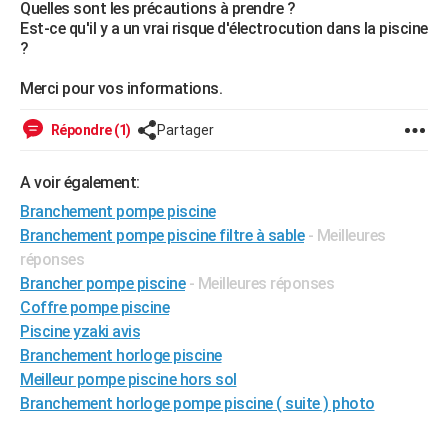
Quelles sont les précautions à prendre ?
City break
Voyage de noces
Climat
Destinations
Voyage nature
Forum
+
PHOTO
Est-ce qu'il y a un vrai risque d'électrocution dans la piscine
?
GUIDES D'ACHAT
Merci pour vos informations.
BONS PLANS
Répondre (1)
Partager
CARTE DE VOEUX
Carte Bonne année
Carte Pâques
Carte de Noël
Carte Saint-Valentin
Carte d'anniversaire
A voir également:
DICTIONNAIRE
Branchement pompe piscine
Biographies
Expressions
Dictionnaire
Citations
Proverbes
PROGRAMME TV
Branchement pompe piscine filtre à sable
- Meilleures
réponses
COPAINS D'AVANT
Brancher pompe piscine
- Meilleures réponses
Se connecter
Collèges
Universités
Service militaire
S'inscrire
Lycées
Primaires
Entreprises
Avis de recherche
Coffre pompe piscine
AVIS DE DÉCÈS
Piscine yzaki avis
FORUM
Branchement horloge piscine
Meilleur pompe piscine hors sol
Lifestyle
Sport
Television
Cinema
Bricolage
Culture
Auto
Voyage
Branchement horloge pompe piscine ( suite ) photo