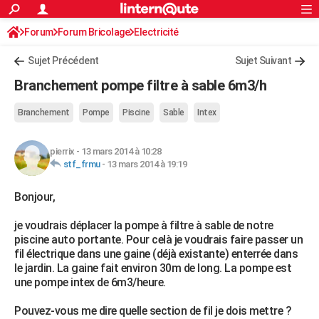
ACTUALITÉS
Forum
Forum Bricolage
Connexion
Electricité
S'inscrire
Rechercher
Société
Education
Villes
Politique
Faits Divers
Monde
+
SPORT
Sujet Précédent
Sujet Suivant
Football
Cyclisme
Forum
Coupe du monde 2026
Tennis
Rugby
CULTURE
Branchement pompe filtre à sable 6m3/h
TNT
Cinéma
Musique
Programme TV
Streaming
Sorties cinéma
+
FINANCE
Branchement
Pompe
Piscine
Sable
Intex
Impôts
Immobilier
Banque
Crédit
Retraite
Epargne
Risques naturels par ville
Assurance
AUTO
pierrix
-
13 mars 2014 à 10:28
Réserver un essai
Berlines
Forum auto
Essais
Citadines
SUV
+
HIGH-TECH
stf_frmu
-
13 mars 2014 à 19:19
Meilleur smartphone
Ordinateurs
Guide high-tech
Mobiles
Internet
Jeux vidéo
+
BRICOLAGE
Bonjour,
Aménagement intérieur
Cuisine
Jardinage
+
Forum
Extérieur
Salle de bains
Rangement
WEEK-END
je voudrais déplacer la pompe à filtre à sable de notre
piscine auto portante. Pour celà je voudrais faire passer un
Escapades
Expositions
Week-end nature
Guides de France
Patrimoine
Musées
+
LIFESTYLE
fil électrique dans une gaine (déjà existante) enterrée dans
le jardin. La gaine fait environ 30m de long. La pompe est
Bien-être
Mode
+
Art de vivre
Loisirs
Modes de vie
SANTE
une pompe intex de 6m3/heure.
Guide de la santé
Médicaments
+
Alimentation
Maladies
Sommeil
VOYAGE
Pouvez-vous me dire quelle section de fil je dois mettre ?