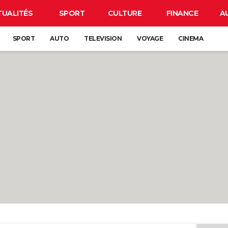
TUALITÉS
SPORT
CULTURE
FINANCE
A
SPORT
AUTO
TELEVISION
VOYAGE
CINEMA