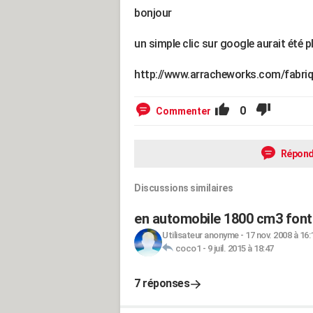
bonjour
un simple clic sur google aurait été plu
http://www.arracheworks.com/fabriq
0
Commenter
Répond
Discussions similaires
en automobile 1800 cm3 font
Utilisateur anonyme
-
17 nov. 2008 à 16:
coco1
-
9 juil. 2015 à 18:47
7 réponses