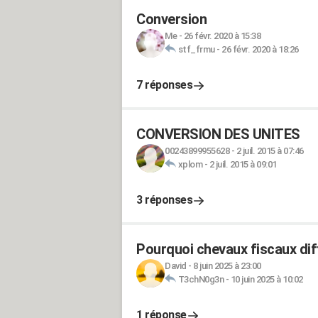
Conversion
Me
-
26 févr. 2020 à 15:38
stf_frmu
-
26 févr. 2020 à 18:26
7 réponses
CONVERSION DES UNITES
00243899955628
-
2 juil. 2015 à 07:46
xplom
-
2 juil. 2015 à 09:01
3 réponses
Pourquoi chevaux fiscaux dif
David
-
8 juin 2025 à 23:00
T3chN0g3n
-
10 juin 2025 à 10:02
1 réponse