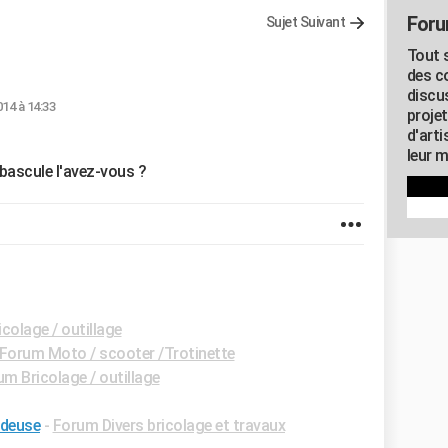
Foru
Sujet Suivant
Tout s
des c
discu
014 à 14:33
proje
d'art
leur m
 bascule l'avez-vous ?
colage / outillage
Forum Moto / scooter /Trotinette
m Bricolage / outillage
ndeuse
-
Forum Divers bricolage et travaux