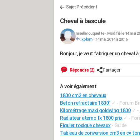
Sujet Précédent
Cheval à bascule
maellerouquette
-
Modifié le 14 mai 2
xplom
-
14 mai 2014 à 20:16
Bonjour, je veut fabriquer un cheval à
Répondre (2)
Partager
A voir également:
1800 cm3 en chevaux
Beton refractaire 1800°
✓
-
Forum Bri
Kilométrage maxi goldwing 1800
✓
-
Radiateur aterno fx 1800 prix
✓
-
Foru
Figuier toxique chevaux
- Guide
Tableau de conversion cm3 en cv to