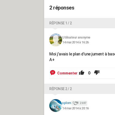
2 réponses
RÉPONSE 1 / 2
Utilisateur anonyme
14 mai 2014 à 16:26
Moi j'avais le plan d'une jument à bas
A+
0
Commenter
RÉPONSE 2 / 2
xplom
2 697
14 mai 2014 à 20:16