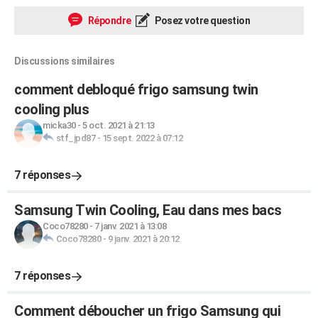
Répondre
Posez votre question
Discussions similaires
comment debloqué frigo samsung twin
cooling plus
micka30
-
5 oct. 2021 à 21:13
stf_jpd87
-
15 sept. 2022 à 07:12
7 réponses
Samsung Twin Cooling, Eau dans mes bacs
Coco78280
-
7 janv. 2021 à 13:08
Coco78280
-
9 janv. 2021 à 20:12
7 réponses
Comment déboucher un frigo Samsung qui