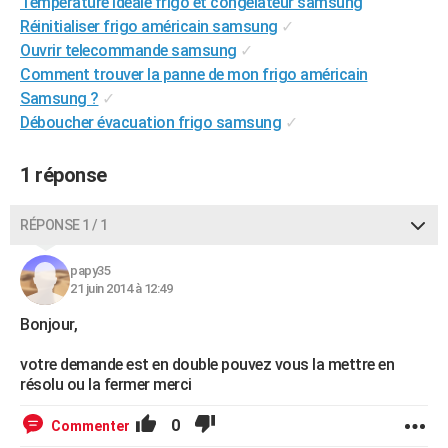
Température idéale frigo et congélateur samsung
City break
Voyage de noces
Climat
Destinations
Voyage nature
Forum
+
PHOTO
Réinitialiser frigo américain samsung
✓
Ouvrir telecommande samsung
✓
GUIDES D'ACHAT
Comment trouver la panne de mon frigo américain
Samsung ?
✓
BONS PLANS
Déboucher évacuation frigo samsung
✓
CARTE DE VOEUX
1 réponse
Carte Bonne année
Carte Pâques
Carte de Noël
Carte Saint-Valentin
Carte d'anniversaire
DICTIONNAIRE
Biographies
Expressions
Dictionnaire
Citations
Proverbes
RÉPONSE 1 / 1
PROGRAMME TV
COPAINS D'AVANT
papy35
21 juin 2014 à 12:49
Se connecter
Collèges
Universités
Service militaire
S'inscrire
Lycées
Primaires
Entreprises
Avis de recherche
AVIS DE DÉCÈS
Bonjour,
FORUM
votre demande est en double pouvez vous la mettre en
résolu ou la fermer merci
Lifestyle
Sport
Television
Cinema
Bricolage
Culture
Auto
Voyage
0
Commenter