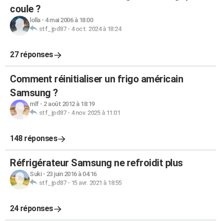
coule ?
lolla
-
4 mai 2006 à 18:00
stf_jpd87
-
4 oct. 2024 à 18:24
27 réponses
Comment réinitialiser un frigo américain
Samsung ?
mlf
-
2 août 2012 à 18:19
stf_jpd87
-
4 nov. 2025 à 11:01
148 réponses
Réfrigérateur Samsung ne refroidit plus
Suki
-
23 juin 2016 à 04:16
stf_jpd87
-
15 avr. 2021 à 18:55
24 réponses