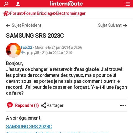
ACTUALITÉS
Forum
Forum Bricolage
Connexion
Electroménager
S'inscrire
Rechercher
Société
Education
Villes
Politique
Faits Divers
Monde
+
SPORT
Sujet Précédent
Sujet Suivant
Football
Cyclisme
Forum
Coupe du monde 2026
Tennis
Rugby
CULTURE
SAMSUNG SRS 2028C
TNT
Cinéma
Musique
Programme TV
Streaming
Sorties cinéma
+
FINANCE
fatu22
-
Modifié le 21 juin 2014 à 09:56
papy35 -
21 juin 2014 à 12:49
Impôts
Immobilier
Banque
Crédit
Retraite
Epargne
Risques naturels par ville
Assurance
AUTO
Bonjour,
Réserver un essai
Berlines
Forum auto
Essais
Citadines
SUV
+
HIGH-TECH
J'essaye de changer le rerservoir d'eau glacée. J'ai trouvé
les points de rccordement des tuyaux, mais pour celui
Meilleur smartphone
Ordinateurs
Guide high-tech
Mobiles
Internet
Jeux vidéo
+
BRICOLAGE
devant sous les portes je ne sais pas comment ouvrir le
raccord. J'ai peur de le casser en forçant. Y-a-t-il une façon
Aménagement intérieur
Cuisine
Jardinage
+
Forum
Extérieur
Salle de bains
Rangement
WEEK-END
de faire?
Escapades
Expositions
Week-end nature
Guides de France
Patrimoine
Musées
+
LIFESTYLE
Répondre (1)
Partager
Bien-être
Mode
+
Art de vivre
Loisirs
Modes de vie
SANTE
A voir également:
SAMSUNG SRS 2028C
Guide de la santé
Médicaments
+
Alimentation
Maladies
Sommeil
VOYAGE