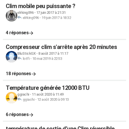
Clim mobile peu puissante ?
elrking096
-
17 juin 2017 à 21:31
elrking096
-
19 juin 2017 à 18:32
4 réponses
Compresseur clim s'arrête après 20 minutes
BluStickGX
-
8 août 2017 à 11:17
lotfi
-
10 mai 2019 à 22:53
18 réponses
Température générée 12000 BTU
ggiachi
-
11 août 2020 à 11:49
ggiachi
-
12 août 2020 à 09:13
6 réponses
température de sortie d’une Clim réversible