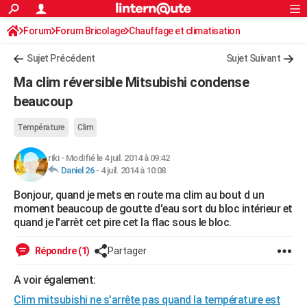
ACTUALITÉS
Forum
Forum Bricolage
Connexion
Chauffage et climatisation
S'inscrire
Rechercher
Société
Education
Villes
Politique
Faits Divers
Monde
+
SPORT
Sujet Précédent
Sujet Suivant
Football
Cyclisme
Forum
Coupe du monde 2026
Tennis
Rugby
CULTURE
Ma clim réversible Mitsubishi condense
TNT
Cinéma
Musique
Programme TV
Streaming
Sorties cinéma
+
beaucoup
FINANCE
Impôts
Immobilier
Banque
Crédit
Retraite
Epargne
Risques naturels par ville
Assurance
AUTO
Température
Clim
Réserver un essai
Berlines
Forum auto
Essais
Citadines
SUV
+
HIGH-TECH
riki
-
Modifié le 4 juil. 2014 à 09:42
Daniel 26
-
4 juil. 2014 à 10:08
Meilleur smartphone
Ordinateurs
Guide high-tech
Mobiles
Internet
Jeux vidéo
+
BRICOLAGE
Bonjour, quand je mets en route ma clim au bout d un
moment beaucoup de goutte d'eau sort du bloc intérieur et
Aménagement intérieur
Cuisine
Jardinage
+
Forum
Extérieur
Salle de bains
Rangement
WEEK-END
quand je l'arrêt cet pire cet la flac sous le bloc.
Escapades
Expositions
Week-end nature
Guides de France
Patrimoine
Musées
+
LIFESTYLE
Répondre (1)
Partager
Bien-être
Mode
+
Art de vivre
Loisirs
Modes de vie
SANTE
A voir également:
Guide de la santé
Médicaments
+
Alimentation
Maladies
Sommeil
VOYAGE
Clim mitsubishi ne s'arrête pas quand la température est