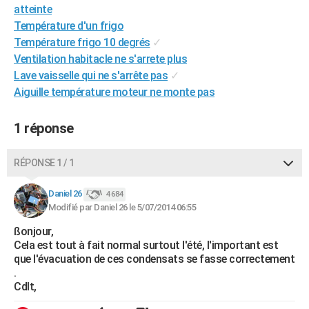
atteinte
City break
Voyage de noces
Climat
Destinations
Voyage nature
Forum
+
PHOTO
Température d'un frigo
Température frigo 10 degrés
✓
GUIDES D'ACHAT
Ventilation habitacle ne s'arrete plus
BONS PLANS
Lave vaisselle qui ne s'arrête pas
✓
Aiguille température moteur ne monte pas
CARTE DE VOEUX
Carte Bonne année
Carte Pâques
Carte de Noël
Carte Saint-Valentin
Carte d'anniversaire
1 réponse
DICTIONNAIRE
Biographies
Expressions
Dictionnaire
Citations
Proverbes
PROGRAMME TV
RÉPONSE 1 / 1
COPAINS D'AVANT
Daniel 26
4 684
Modifié par Daniel 26 le 5/07/2014 06:55
Se connecter
Collèges
Universités
Service militaire
S'inscrire
Lycées
Primaires
Entreprises
Avis de recherche
AVIS DE DÉCÈS
ßonjour,
FORUM
Cela est tout à fait normal surtout l'été, l'important est
que l'évacuation de ces condensats se fasse correctement
Lifestyle
Sport
Television
Cinema
Bricolage
Culture
Auto
Voyage
. ­
Cdlt,