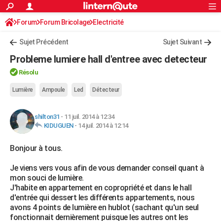
ACTUALITÉS
Forum
Forum Bricolage
Connexion
Electricité
S'inscrire
Rechercher
Société
Education
Villes
Politique
Faits Divers
Monde
+
SPORT
Sujet Précédent
Sujet Suivant
Football
Cyclisme
Forum
Coupe du monde 2026
Tennis
Rugby
CULTURE
Probleme lumiere hall d'entree avec detecteur
TNT
Cinéma
Musique
Programme TV
Streaming
Sorties cinéma
+
FINANCE
Résolu
Impôts
Immobilier
Banque
Crédit
Retraite
Epargne
Risques naturels par ville
Assurance
Lumière
Ampoule
Led
Détecteur
AUTO
Réserver un essai
Berlines
Forum auto
Essais
Citadines
SUV
+
HIGH-TECH
shilton31
-
11 juil. 2014 à 12:34
KIDUGUEN
-
14 juil. 2014 à 12:14
Meilleur smartphone
Ordinateurs
Guide high-tech
Mobiles
Internet
Jeux vidéo
+
BRICOLAGE
Bonjour à tous.
Aménagement intérieur
Cuisine
Jardinage
+
Forum
Extérieur
Salle de bains
Rangement
WEEK-END
Je viens vers vous afin de vous demander conseil quant à
Escapades
Expositions
Week-end nature
Guides de France
Patrimoine
Musées
+
LIFESTYLE
mon souci de lumière.
J'habite en appartement en copropriété et dans le hall
Bien-être
Mode
+
Art de vivre
Loisirs
Modes de vie
SANTE
d'entrée qui dessert les différents appartements, nous
avons 4 points de lumière en hublot (sachant qu'un seul
Guide de la santé
Médicaments
+
Alimentation
Maladies
Sommeil
VOYAGE
fonctionnait dernièrement puisque les autres ont les