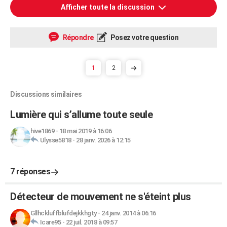
Afficher toute la discussion
Répondre
Posez votre question
1
2
Discussions similaires
Lumière qui s’allume toute seule
hive1869
-
18 mai 2019 à 16:06
Ulysse5818
-
28 janv. 2026 à 12:15
7 réponses
Détecteur de mouvement ne s'éteint plus
Gllhckluffblufdejkkhgty
-
24 janv. 2014 à 06:16
Icare95
-
22 juil. 2018 à 09:57