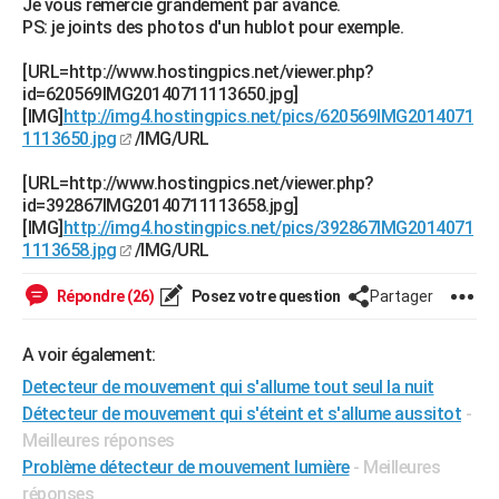
Je vous remercie grandement par avance.
PS: je joints des photos d'un hublot pour exemple.
[URL=http://www.hostingpics.net/viewer.php?
id=620569IMG20140711113650.jpg]
[IMG]
http://img4.hostingpics.net/pics/620569IMG2014071
1113650.jpg
/IMG/URL
[URL=http://www.hostingpics.net/viewer.php?
id=392867IMG20140711113658.jpg]
[IMG]
http://img4.hostingpics.net/pics/392867IMG2014071
1113658.jpg
/IMG/URL
Répondre (26)
Posez votre question
Partager
A voir également:
Detecteur de mouvement qui s'allume tout seul la nuit
Détecteur de mouvement qui s'éteint et s'allume aussitot
-
Meilleures réponses
Problème détecteur de mouvement lumière
- Meilleures
réponses