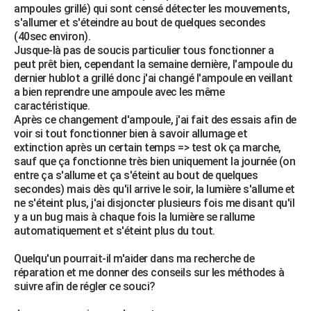
ampoules grillé) qui sont censé détecter les mouvements,
City break
Voyage de noces
Climat
Destinations
Voyage nature
Forum
+
PHOTO
s'allumer et s'éteindre au bout de quelques secondes
(40sec environ).
GUIDES D'ACHAT
Jusque-là pas de soucis particulier tous fonctionner a
peut prêt bien, cependant la semaine dernière, l'ampoule du
BONS PLANS
dernier hublot a grillé donc j'ai changé l'ampoule en veillant
a bien reprendre une ampoule avec les même
CARTE DE VOEUX
caractéristique.
Après ce changement d'ampoule, j'ai fait des essais afin de
Carte Bonne année
Carte Pâques
Carte de Noël
Carte Saint-Valentin
Carte d'anniversaire
DICTIONNAIRE
voir si tout fonctionner bien à savoir allumage et
extinction après un certain temps => test ok ça marche,
Biographies
Expressions
Dictionnaire
Citations
Proverbes
PROGRAMME TV
sauf que ça fonctionne très bien uniquement la journée (on
entre ça s'allume et ça s'éteint au bout de quelques
COPAINS D'AVANT
secondes) mais dès qu'il arrive le soir, la lumière s'allume et
ne s'éteint plus, j'ai disjoncter plusieurs fois me disant qu'il
Se connecter
Collèges
Universités
Service militaire
S'inscrire
Lycées
Primaires
Entreprises
Avis de recherche
AVIS DE DÉCÈS
y a un bug mais à chaque fois la lumière se rallume
automatiquement et s'éteint plus du tout.
FORUM
Quelqu'un pourrait-il m'aider dans ma recherche de
Lifestyle
Sport
Television
Cinema
Bricolage
Culture
Auto
Voyage
réparation et me donner des conseils sur les méthodes à
suivre afin de régler ce souci?