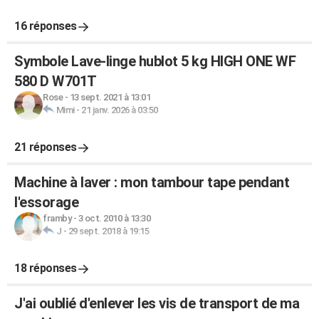
16 réponses
Symbole Lave-linge hublot 5 kg HIGH ONE WF
580 D W701T
Rose
-
13 sept. 2021 à 13:01
Mimi
-
21 janv. 2026 à 03:50
21 réponses
Machine à laver : mon tambour tape pendant
l'essorage
framby
-
3 oct. 2010 à 13:30
J
-
29 sept. 2018 à 19:15
18 réponses
J'ai oublié d'enlever les vis de transport de ma