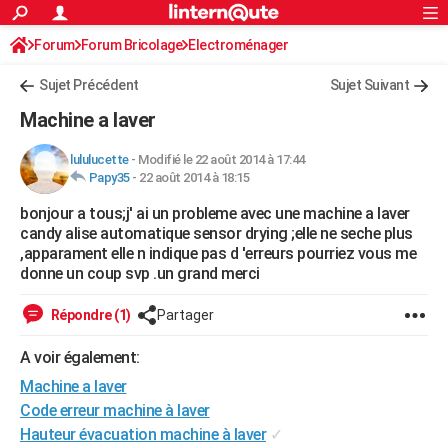
ACTUALITÉS
Forum
Forum Bricolage
Connexion
Electroménager
S'inscrire
Rechercher
Société
Education
Villes
Politique
Faits Divers
Monde
+
SPORT
Sujet Précédent
Sujet Suivant
Football
Cyclisme
Forum
Coupe du monde 2026
Tennis
Rugby
CULTURE
Machine a laver
TNT
Cinéma
Musique
Programme TV
Streaming
Sorties cinéma
+
FINANCE
lululucette
-
Modifié le 22 août 2014 à 17:44
Papy35
-
22 août 2014 à 18:15
Impôts
Immobilier
Banque
Crédit
Retraite
Epargne
Risques naturels par ville
Assurance
AUTO
bonjour a tous;j' ai un probleme avec une machine a laver
Réserver un essai
Berlines
Forum auto
Essais
Citadines
SUV
+
HIGH-TECH
candy alise automatique sensor drying ;elle ne seche plus
,apparament elle n indique pas d 'erreurs pourriez vous me
Meilleur smartphone
Ordinateurs
Guide high-tech
Mobiles
Internet
Jeux vidéo
+
BRICOLAGE
donne un coup svp .un grand merci
Aménagement intérieur
Cuisine
Jardinage
+
Forum
Extérieur
Salle de bains
Rangement
WEEK-END
Répondre (1)
Partager
Escapades
Expositions
Week-end nature
Guides de France
Patrimoine
Musées
+
LIFESTYLE
A voir également:
Machine a laver
Bien-être
Mode
+
Art de vivre
Loisirs
Modes de vie
SANTE
Code erreur machine à laver
Guide de la santé
Médicaments
+
Alimentation
Maladies
Sommeil
VOYAGE
Hauteur évacuation machine à laver
✓