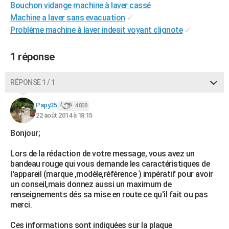
Bouchon vidange machine à laver cassé
City break
Voyage de noces
Climat
Destinations
Voyage nature
Forum
+
PHOTO
Machine a laver sans evacuation
✓
Problème machine à laver indesit voyant clignote
✓
GUIDES D'ACHAT
BONS PLANS
1 réponse
CARTE DE VOEUX
RÉPONSE 1 / 1
Carte Bonne année
Carte Pâques
Carte de Noël
Carte Saint-Valentin
Carte d'anniversaire
DICTIONNAIRE
Papy35
4 808
Biographies
Expressions
Dictionnaire
Citations
Proverbes
22 août 2014 à 18:15
PROGRAMME TV
Bonjour;
COPAINS D'AVANT
Lors de la rédaction de votre message, vous avez un
Se connecter
Collèges
Universités
Service militaire
S'inscrire
Lycées
Primaires
Entreprises
Avis de recherche
AVIS DE DÉCÈS
bandeau rouge qui vous demande les caractéristiques de
l'appareil (marque ,modèle,référence ) impératif pour avoir
FORUM
un conseil,mais donnez aussi un maximum de
renseignements dés sa mise en route ce qu'il fait ou pas
Lifestyle
Sport
Television
Cinema
Bricolage
Culture
Auto
Voyage
merci.
Ces informations sont indiquées sur la plaque