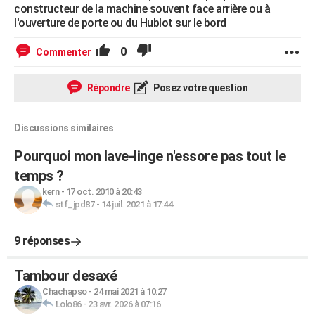
constructeur de la machine souvent face arrière ou à
l'ouverture de porte ou du Hublot sur le bord
0
Commenter
Répondre
Posez votre question
Discussions similaires
Pourquoi mon lave-linge n'essore pas tout le
temps ?
kern
-
17 oct. 2010 à 20:43
stf_jpd87
-
14 juil. 2021 à 17:44
9 réponses
Tambour desaxé
Chachapso
-
24 mai 2021 à 10:27
Lolo86
-
23 avr. 2026 à 07:16