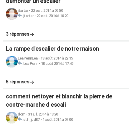
démonter un escalier
jtartar
-
22 oct. 2014 à 09:50
jtartar
-
22 oct. 2014 à 10:20
3 réponses
La rampe d'escalier de notre maison
LeaPerinLea
-
13 août 2014 à 22:15
Lea Perin
-
18 août 2014 à 17:49
5 réponses
comment nettoyer et blanchir la pierre de
contre-marche d escali
dom
-
31 juil. 2014 à 13:20
stf_jpd87
-
1 août 2014 à 07:00