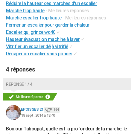
Réduire la hauteur des marches d'un escalier
City break
Voyage de noces
Climat
Destinations
Voyage nature
Forum
+
PHOTO
Marche trop haute
- Meilleures réponses
Marche escalier trop haute
- Meilleures réponses
GUIDES D'ACHAT
Fermer un escalier pour garder la chaleur
BONS PLANS
Escalier qui grince wd40
✓
Hauteur évacuation machine à laver
✓
CARTE DE VOEUX
Vitrifier un escalier déjà vitrifié
✓
Décaper un escalier sans poncer
✓
Carte Bonne année
Carte Pâques
Carte de Noël
Carte Saint-Valentin
Carte d'anniversaire
DICTIONNAIRE
Biographies
Expressions
Dictionnaire
Citations
Proverbes
PROGRAMME TV
4 réponses
COPAINS D'AVANT
RÉPONSE 1 / 4
Se connecter
Collèges
Universités
Service militaire
S'inscrire
Lycées
Primaires
Entreprises
Avis de recherche
AVIS DE DÉCÈS
Meilleure réponse
FORUM
EPOISSES 21
164
Lifestyle
Sport
Television
Cinema
Bricolage
Culture
Auto
Voyage
18 sept. 2014 à 13:40
Bonjour Taboupat, quelle est la profondeur de la marche, le