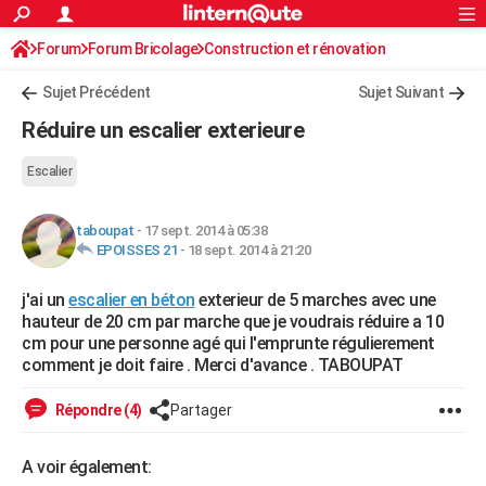
ACTUALITÉS
Forum
Forum Bricolage
Connexion
Construction et rénovation
S'inscrire
Rechercher
Société
Education
Villes
Politique
Faits Divers
Monde
+
SPORT
Sujet Précédent
Sujet Suivant
Football
Cyclisme
Forum
Coupe du monde 2026
Tennis
Rugby
CULTURE
Réduire un escalier exterieure
TNT
Cinéma
Musique
Programme TV
Streaming
Sorties cinéma
+
FINANCE
Escalier
Impôts
Immobilier
Banque
Crédit
Retraite
Epargne
Risques naturels par ville
Assurance
AUTO
taboupat
-
17 sept. 2014 à 05:38
Réserver un essai
Berlines
Forum auto
Essais
Citadines
SUV
+
HIGH-TECH
EPOISSES 21
-
18 sept. 2014 à 21:20
Meilleur smartphone
Ordinateurs
Guide high-tech
Mobiles
Internet
Jeux vidéo
+
BRICOLAGE
j'ai un
escalier en béton
exterieur de 5 marches avec une
hauteur de 20 cm par marche que je voudrais réduire a 10
Aménagement intérieur
Cuisine
Jardinage
+
Forum
Extérieur
Salle de bains
Rangement
WEEK-END
cm pour une personne agé qui l'emprunte régulierement
comment je doit faire . Merci d'avance . TABOUPAT
Escapades
Expositions
Week-end nature
Guides de France
Patrimoine
Musées
+
LIFESTYLE
Répondre (4)
Partager
Bien-être
Mode
+
Art de vivre
Loisirs
Modes de vie
SANTE
Guide de la santé
Médicaments
+
Alimentation
Maladies
Sommeil
A voir également:
VOYAGE