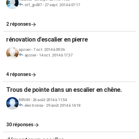
stf_jpd87
-
27 sept. 2014 à 07:17
2 réponses
rénovation d'escalier en pierre
apzoei
-
7 oct. 2014 à 09:36
apzoei
-
14 oct. 2014 à 17:37
4 réponses
Trous de pointe dans un escalier en chêne.
RIRI49
-
26 août 2014 à 11:54
electronsa
-
29 août 2014 à 14:18
30 réponses