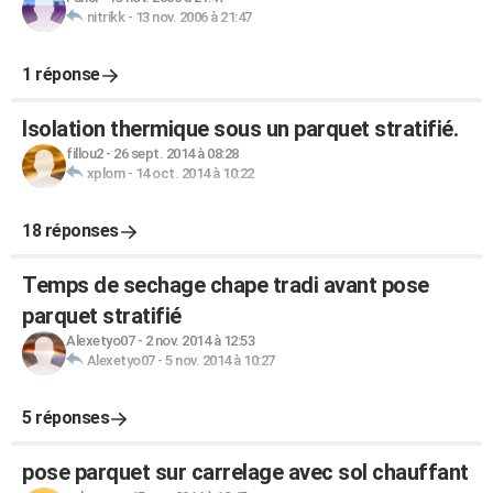
nitrikk
-
13 nov. 2006 à 21:47
1 réponse
Isolation thermique sous un parquet stratifié.
fillou2
-
26 sept. 2014 à 08:28
xplom
-
14 oct. 2014 à 10:22
18 réponses
Temps de sechage chape tradi avant pose
parquet stratifié
Alexetyo07
-
2 nov. 2014 à 12:53
Alexetyo07
-
5 nov. 2014 à 10:27
5 réponses
pose parquet sur carrelage avec sol chauffant