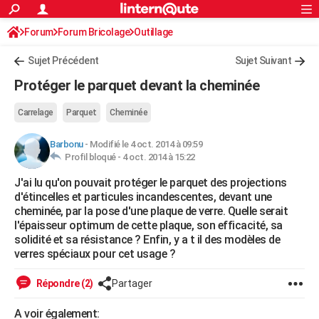
ACTUALITÉS
Forum
Forum Bricolage
Connexion
Outillage
S'inscrire
Rechercher
Société
Education
Villes
Politique
Faits Divers
Monde
+
SPORT
Sujet Précédent
Sujet Suivant
Football
Cyclisme
Forum
Coupe du monde 2026
Tennis
Rugby
CULTURE
Protéger le parquet devant la cheminée
TNT
Cinéma
Musique
Programme TV
Streaming
Sorties cinéma
+
FINANCE
Carrelage
Parquet
Cheminée
Impôts
Immobilier
Banque
Crédit
Retraite
Epargne
Risques naturels par ville
Assurance
AUTO
Barbonu
-
Modifié le 4 oct. 2014 à 09:59
Profil bloqué -
4 oct. 2014 à 15:22
Réserver un essai
Berlines
Forum auto
Essais
Citadines
SUV
+
HIGH-TECH
J'ai lu qu'on pouvait protéger le parquet des projections
Meilleur smartphone
Ordinateurs
Guide high-tech
Mobiles
Internet
Jeux vidéo
+
BRICOLAGE
d'étincelles et particules incandescentes, devant une
cheminée, par la pose d'une plaque de verre. Quelle serait
Aménagement intérieur
Cuisine
Jardinage
+
Forum
Extérieur
Salle de bains
Rangement
WEEK-END
l'épaisseur optimum de cette plaque, son efficacité, sa
solidité et sa résistance ? Enfin, y a t il des modèles de
Escapades
Expositions
Week-end nature
Guides de France
Patrimoine
Musées
+
LIFESTYLE
verres spéciaux pour cet usage ?
Bien-être
Mode
+
Art de vivre
Loisirs
Modes de vie
SANTE
Répondre (2)
Partager
Guide de la santé
Médicaments
+
Alimentation
Maladies
Sommeil
VOYAGE
A voir également: