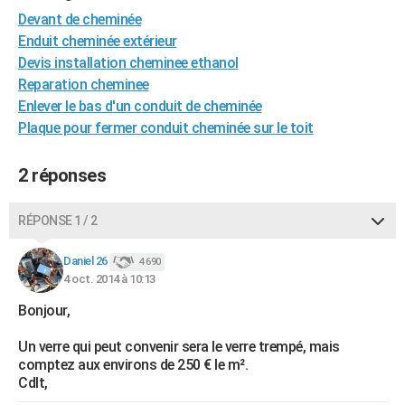
City break
Voyage de noces
Climat
Destinations
Voyage nature
Forum
+
Devant de cheminée
PHOTO
Enduit cheminée extérieur
GUIDES D'ACHAT
Devis installation cheminee ethanol
Reparation cheminee
BONS PLANS
Enlever le bas d'un conduit de cheminée
Plaque pour fermer conduit cheminée sur le toit
CARTE DE VOEUX
Carte Bonne année
Carte Pâques
Carte de Noël
Carte Saint-Valentin
Carte d'anniversaire
DICTIONNAIRE
2 réponses
Biographies
Expressions
Dictionnaire
Citations
Proverbes
PROGRAMME TV
RÉPONSE 1 / 2
COPAINS D'AVANT
Daniel 26
4 690
Se connecter
Collèges
Universités
Service militaire
S'inscrire
Lycées
Primaires
Entreprises
Avis de recherche
AVIS DE DÉCÈS
4 oct. 2014 à 10:13
Bonjour,
FORUM
Un verre qui peut convenir sera le verre trempé, mais
Lifestyle
Sport
Television
Cinema
Bricolage
Culture
Auto
Voyage
comptez aux environs de 250 € le m².
Cdlt,