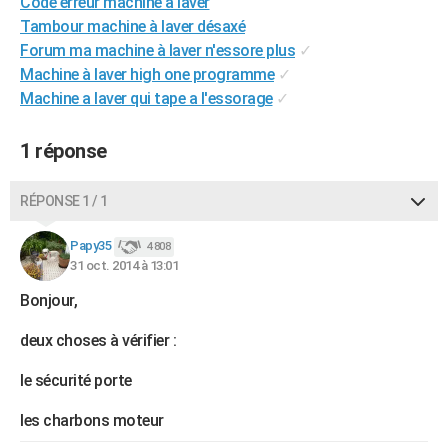
Code erreur machine à laver
City break
Voyage de noces
Climat
Destinations
Voyage nature
Forum
+
PHOTO
Tambour machine à laver désaxé
Forum ma machine à laver n'essore plus
✓
GUIDES D'ACHAT
Machine à laver high one programme
✓
Machine a laver qui tape a l'essorage
✓
BONS PLANS
CARTE DE VOEUX
1 réponse
Carte Bonne année
Carte Pâques
Carte de Noël
Carte Saint-Valentin
Carte d'anniversaire
DICTIONNAIRE
RÉPONSE 1 / 1
Biographies
Expressions
Dictionnaire
Citations
Proverbes
PROGRAMME TV
Papy35
4 808
31 oct. 2014 à 13:01
COPAINS D'AVANT
Bonjour,
Se connecter
Collèges
Universités
Service militaire
S'inscrire
Lycées
Primaires
Entreprises
Avis de recherche
AVIS DE DÉCÈS
deux choses à vérifier :
FORUM
le sécurité porte
Lifestyle
Sport
Television
Cinema
Bricolage
Culture
Auto
Voyage
les charbons moteur