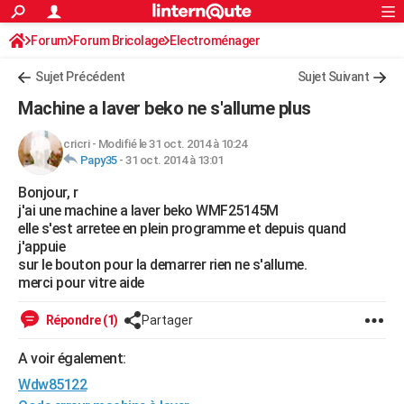
ACTUALITÉS
Forum
Forum Bricolage
Connexion
Electroménager
S'inscrire
Rechercher
Société
Education
Villes
Politique
Faits Divers
Monde
+
SPORT
Sujet Précédent
Sujet Suivant
Football
Cyclisme
Forum
Coupe du monde 2026
Tennis
Rugby
CULTURE
Machine a laver beko ne s'allume plus
TNT
Cinéma
Musique
Programme TV
Streaming
Sorties cinéma
+
FINANCE
cricri
-
Modifié le 31 oct. 2014 à 10:24
Papy35
-
31 oct. 2014 à 13:01
Impôts
Immobilier
Banque
Crédit
Retraite
Epargne
Risques naturels par ville
Assurance
AUTO
Bonjour, r
Réserver un essai
Berlines
Forum auto
Essais
Citadines
SUV
+
HIGH-TECH
j'ai une machine a laver beko WMF25145M
elle s'est arretee en plein programme et depuis quand
Meilleur smartphone
Ordinateurs
Guide high-tech
Mobiles
Internet
Jeux vidéo
+
BRICOLAGE
j'appuie
sur le bouton pour la demarrer rien ne s'allume.
Aménagement intérieur
Cuisine
Jardinage
+
Forum
Extérieur
Salle de bains
Rangement
WEEK-END
merci pour vitre aide
Escapades
Expositions
Week-end nature
Guides de France
Patrimoine
Musées
+
LIFESTYLE
Répondre (1)
Partager
Bien-être
Mode
+
Art de vivre
Loisirs
Modes de vie
SANTE
A voir également:
Wdw85122
Guide de la santé
Médicaments
+
Alimentation
Maladies
Sommeil
VOYAGE