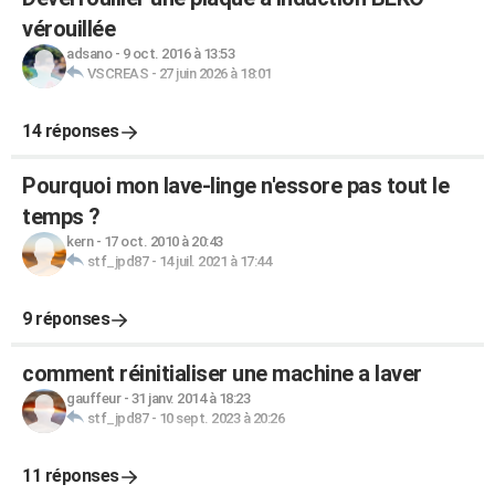
vérouillée
adsano
-
9 oct. 2016 à 13:53
VSCREAS
-
27 juin 2026 à 18:01
14 réponses
Pourquoi mon lave-linge n'essore pas tout le
temps ?
kern
-
17 oct. 2010 à 20:43
stf_jpd87
-
14 juil. 2021 à 17:44
9 réponses
comment réinitialiser une machine a laver
gauffeur
-
31 janv. 2014 à 18:23
stf_jpd87
-
10 sept. 2023 à 20:26
11 réponses