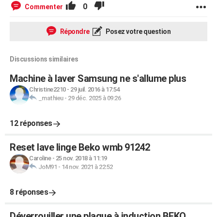
0
Commenter
Répondre
Posez votre question
Discussions similaires
Machine à laver Samsung ne s'allume plus
Christine2210
-
29 juil. 2016 à 17:54
_mathieu
-
29 déc. 2025 à 09:26
12 réponses
Reset lave linge Beko wmb 91242
Caroline
-
25 nov. 2018 à 11:19
JoM91
-
14 nov. 2021 à 22:52
8 réponses
Déverrouiller une plaque à induction BEKO