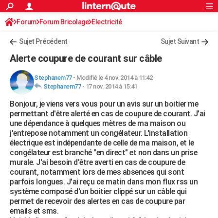
ACTUALITÉS
Forum
Forum Bricolage
Connexion
Electricité
S'inscrire
Rechercher
Société
Education
Villes
Politique
Faits Divers
Monde
+
SPORT
Sujet Précédent
Sujet Suivant
Football
Cyclisme
Forum
Coupe du monde 2026
Tennis
Rugby
CULTURE
Alerte coupure de courant sur câble
TNT
Cinéma
Musique
Programme TV
Streaming
Sorties cinéma
+
FINANCE
Stephanem77
-
Modifié le 4 nov. 2014 à 11:42
Stephanem77
-
17 nov. 2014 à 15:41
Impôts
Immobilier
Banque
Crédit
Retraite
Epargne
Risques naturels par ville
Assurance
AUTO
Bonjour, je viens vers vous pour un avis sur un boitier me
Réserver un essai
Berlines
Forum auto
Essais
Citadines
SUV
+
HIGH-TECH
permettant d'être alerté en cas de coupure de courant. J'ai
une dépendance à quelques mètres de ma maison ou
Meilleur smartphone
Ordinateurs
Guide high-tech
Mobiles
Internet
Jeux vidéo
+
BRICOLAGE
j'entrepose notamment un congélateur. L'installation
électrique est indépendante de celle de ma maison, et le
Aménagement intérieur
Cuisine
Jardinage
+
Forum
Extérieur
Salle de bains
Rangement
WEEK-END
congélateur est branché "en direct" et non dans un prise
murale. J'ai besoin d'être averti en cas de coupure de
Escapades
Expositions
Week-end nature
Guides de France
Patrimoine
Musées
+
LIFESTYLE
courant, notamment lors de mes absences qui sont
parfois longues. J'ai reçu ce matin dans mon flux rss un
Bien-être
Mode
+
Art de vivre
Loisirs
Modes de vie
SANTE
système composé d'un boitier clippé sur un câble qui
permet de recevoir des alertes en cas de coupure par
Guide de la santé
Médicaments
+
Alimentation
Maladies
Sommeil
VOYAGE
emails et sms.