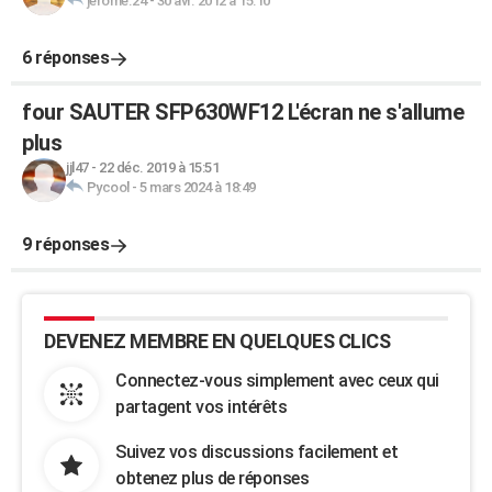
jerome.24
-
30 avr. 2012 à 15:10
6 réponses
four SAUTER SFP630WF12 L'écran ne s'allume
plus
jjl47
-
22 déc. 2019 à 15:51
Pycool
-
5 mars 2024 à 18:49
9 réponses
DEVENEZ MEMBRE EN QUELQUES CLICS
Connectez-vous simplement avec ceux qui
partagent vos intérêts
Suivez vos discussions facilement et
obtenez plus de réponses