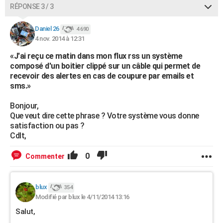
RÉPONSE 3 / 3
Daniel 26
4 690
4 nov. 2014 à 12:31
«J'ai reçu ce matin dans mon flux rss un système
composé d'un boitier clippé sur un câble qui permet de
recevoir des alertes en cas de coupure par emails et
sms.»
Bonjour,
Que veut dire cette phrase ? Votre système vous donne
satisfaction ou pas ?
Cdlt,
0
Commenter
blux
354
Modifié par blux le 4/11/2014 13:16
Salut,