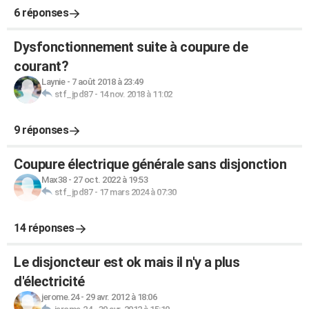
6 réponses
Dysfonctionnement suite à coupure de
courant?
Laynie
-
7 août 2018 à 23:49
stf_jpd87
-
14 nov. 2018 à 11:02
9 réponses
Coupure électrique générale sans disjonction
Max38
-
27 oct. 2022 à 19:53
stf_jpd87
-
17 mars 2024 à 07:30
14 réponses
Le disjoncteur est ok mais il n'y a plus
d'électricité
jerome.24
-
29 avr. 2012 à 18:06