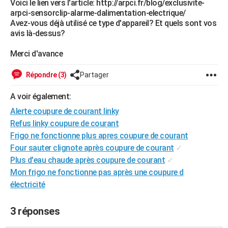
Voici le lien vers l'article: http://arpci.fr/blog/exclusivite-
City break
Voyage de noces
Climat
Destinations
Voyage nature
Forum
+
arpci-sensorclip-alarme-dalimentation-electrique/
PHOTO
Avez-vous déjà utilisé ce type d'appareil? Et quels sont vos
avis là-dessus?
GUIDES D'ACHAT
Merci d'avance
BONS PLANS
CARTE DE VOEUX
Répondre (3)
Partager
Carte Bonne année
Carte Pâques
Carte de Noël
Carte Saint-Valentin
Carte d'anniversaire
DICTIONNAIRE
A voir également:
Alerte coupure de courant linky
Biographies
Expressions
Dictionnaire
Citations
Proverbes
PROGRAMME TV
Refus linky coupure de courant
Frigo ne fonctionne plus apres coupure de courant
COPAINS D'AVANT
Four sauter clignote après coupure de courant
✓
Se connecter
Collèges
Universités
Service militaire
S'inscrire
Lycées
Primaires
Entreprises
Avis de recherche
AVIS DE DÉCÈS
Plus d'eau chaude après coupure de courant
✓
Mon frigo ne fonctionne pas après une coupure d
FORUM
électricité
Lifestyle
Sport
Television
Cinema
Bricolage
Culture
Auto
Voyage
3 réponses