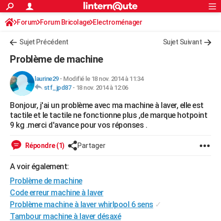
ACTUALITÉS
Forum
Forum Bricolage
Connexion
Electroménager
S'inscrire
Rechercher
Société
Education
Villes
Politique
Faits Divers
Monde
+
SPORT
Sujet Précédent
Sujet Suivant
Football
Cyclisme
Forum
Coupe du monde 2026
Tennis
Rugby
CULTURE
Problème de machine
TNT
Cinéma
Musique
Programme TV
Streaming
Sorties cinéma
+
FINANCE
laurine29
-
Modifié le 18 nov. 2014 à 11:34
stf_jpd87
-
18 nov. 2014 à 12:06
Impôts
Immobilier
Banque
Crédit
Retraite
Epargne
Risques naturels par ville
Assurance
AUTO
Bonjour, j'ai un problème avec ma machine à laver, elle est
Réserver un essai
Berlines
Forum auto
Essais
Citadines
SUV
+
HIGH-TECH
tactile et le tactile ne fonctionne plus ,de marque hotpoint
9 kg .merci d'avance pour vos réponses .
Meilleur smartphone
Ordinateurs
Guide high-tech
Mobiles
Internet
Jeux vidéo
+
BRICOLAGE
Répondre (1)
Partager
Aménagement intérieur
Cuisine
Jardinage
+
Forum
Extérieur
Salle de bains
Rangement
WEEK-END
A voir également:
Escapades
Expositions
Week-end nature
Guides de France
Patrimoine
Musées
+
LIFESTYLE
Problème de machine
Bien-être
Mode
+
Art de vivre
Loisirs
Modes de vie
Code erreur machine à laver
SANTE
Problème machine à laver whirlpool 6 sens
✓
Guide de la santé
Médicaments
+
Alimentation
Maladies
Sommeil
VOYAGE
Tambour machine à laver désaxé