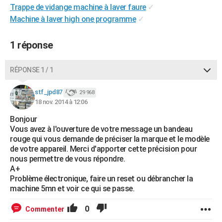
Trappe de vidange machine à laver faure
✓
City break
Voyage de noces
Climat
Destinations
Voyage nature
Forum
+
PHOTO
Machine à laver high one programme
✓
GUIDES D'ACHAT
1 réponse
BONS PLANS
RÉPONSE 1 / 1
CARTE DE VOEUX
Carte Bonne année
Carte Pâques
Carte de Noël
Carte Saint-Valentin
Carte d'anniversaire
DICTIONNAIRE
stf_jpd87
29 968
18 nov. 2014 à 12:06
Biographies
Expressions
Dictionnaire
Citations
Proverbes
PROGRAMME TV
Bonjour
Vous avez à l'ouverture de votre message un bandeau
COPAINS D'AVANT
rouge qui vous demande de préciser la marque et le modèle
de votre appareil. Merci d'apporter cette précision pour
Se connecter
Collèges
Universités
Service militaire
S'inscrire
Lycées
Primaires
Entreprises
Avis de recherche
AVIS DE DÉCÈS
nous permettre de vous répondre.
A+
FORUM
Problème électronique, faire un reset ou débrancher la
machine 5mn et voir ce qui se passe.
Lifestyle
Sport
Television
Cinema
Bricolage
Culture
Auto
Voyage
0
Commenter