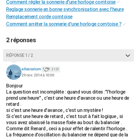
Comment régler la sonnerie d'une horloge comtoise
✓
City break
Voyage de noces
Climat
Destinations
Voyage nature
Forum
+
PHOTO
Reglage sonnerie en bonne synchronisation avec l'heure
Remplacement corde comtoise
GUIDES D'ACHAT
Comment arrêter la sonnerie d'une horloge comtoise ?
✓
BONS PLANS
2 réponses
CARTE DE VOEUX
Carte Bonne année
Carte Pâques
Carte de Noël
Carte Saint-Valentin
Carte d'anniversaire
RÉPONSE 1 / 2
DICTIONNAIRE
Biographies
Expressions
Dictionnaire
Citations
Proverbes
atlassaturn
PROGRAMME TV
2 121
29 nov. 2014 à 10:00
COPAINS D'AVANT
Bonjour
La question est incomplète : quand vous dites :"l'horloge
Se connecter
Collèges
Universités
Service militaire
S'inscrire
Lycées
Primaires
Entreprises
Avis de recherche
AVIS DE DÉCÈS
prend une heure" , c'est une heure d'avance ou une heure de
retard .
FORUM
si c'est une heure d'avance , c'est un mystère !
Si c'est une heure de retard , c'est tout à fait logique , si
Lifestyle
Sport
Television
Cinema
Bricolage
Culture
Auto
Voyage
vous avez abaissé la masse fixée au bout du balancier .
Comme dit Renard , ceci a pour effet de ralentir l'horloge .
La fréquence d'oscillation du balancier ne dépend que de la