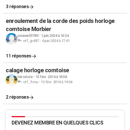
3 réponses
enroulement de la corde des poids horloge
comtoise Morbier
josiane59780
-
1 juin 2024 à 16:34
stf_jpd87
-
4 juin 2024 à 17:41
11 réponses
calage horloge comtoise
hérodote
-
13 févr. 2014 à 18:58
stf_frmu
-
13 févr. 2014 à 19:04
2 réponses
DEVENEZ MEMBRE EN QUELQUES CLICS