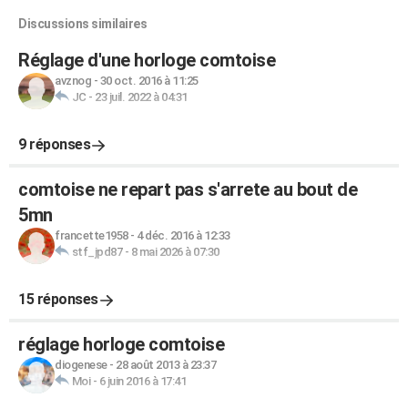
Discussions similaires
Réglage d'une horloge comtoise
avznog
-
30 oct. 2016 à 11:25
JC
-
23 juil. 2022 à 04:31
9 réponses
comtoise ne repart pas s'arrete au bout de
5mn
francette1958
-
4 déc. 2016 à 12:33
stf_jpd87
-
8 mai 2026 à 07:30
15 réponses
réglage horloge comtoise
diogenese
-
28 août 2013 à 23:37
Moi
-
6 juin 2016 à 17:41