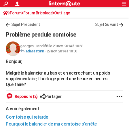
ACTUALITÉS
Forum
Forum Bricolage
Connexion
Outillage
S'inscrire
Rechercher
Société
Education
Villes
Politique
Faits Divers
Monde
+
SPORT
Sujet Précédent
Sujet Suivant
Football
Cyclisme
Forum
Coupe du monde 2026
Tennis
Rugby
CULTURE
Problème pendule comtoise
TNT
Cinéma
Musique
Programme TV
Streaming
Sorties cinéma
+
FINANCE
georges
-
Modifié le 28 nov. 2014 à 10:58
atlassaturn
-
29 nov. 2014 à 10:00
Impôts
Immobilier
Banque
Crédit
Retraite
Epargne
Risques naturels par ville
Assurance
AUTO
Bonjour,
Réserver un essai
Berlines
Forum auto
Essais
Citadines
SUV
+
HIGH-TECH
Malgré le balancier au bas et en accrochant un poids
Meilleur smartphone
Ordinateurs
Guide high-tech
Mobiles
Internet
Jeux vidéo
+
BRICOLAGE
supplémentaire, l'horloge prend une heure en heures.
Que faire?
Aménagement intérieur
Cuisine
Jardinage
+
Forum
Extérieur
Salle de bains
Rangement
WEEK-END
Répondre (2)
Partager
Escapades
Expositions
Week-end nature
Guides de France
Patrimoine
Musées
+
LIFESTYLE
A voir également:
Bien-être
Mode
+
Art de vivre
Loisirs
Modes de vie
SANTE
Comtoise qui retarde
Guide de la santé
Médicaments
+
Alimentation
Maladies
Sommeil
Pourquoi le balancier de ma comtoise s'arrête
VOYAGE