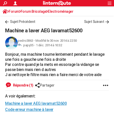
ACTUALITÉS
Forum
Forum Bricolage
Connexion
Electroménager
S'inscrire
Rechercher
Société
Education
Villes
Politique
Faits Divers
Monde
+
SPORT
Sujet Précédent
Sujet Suivant
Football
Cyclisme
Forum
Coupe du monde 2026
Tennis
Rugby
CULTURE
Machine a laver AEG lavamat52600
TNT
Cinéma
Musique
Programme TV
Streaming
Sorties cinéma
+
FINANCE
pedro3863
-
Modifié le 30 nov. 2014 à 22:50
papy35 -
1 déc. 2014 à 10:32
Impôts
Immobilier
Banque
Crédit
Retraite
Epargne
Risques naturels par ville
Assurance
AUTO
Bonjour, ma machine tourne lentement pendant le lavage
Réserver un essai
Berlines
Forum auto
Essais
Citadines
SUV
+
HIGH-TECH
une fois a gauche une fois a droite
Par contre quand je la mets en essorage la vidange se
Meilleur smartphone
Ordinateurs
Guide high-tech
Mobiles
Internet
Jeux vidéo
+
BRICOLAGE
passe bien mais rien d autres
J ai nettoye le filtre mais rien a faire merci de votre aide
Aménagement intérieur
Cuisine
Jardinage
+
Forum
Extérieur
Salle de bains
Rangement
WEEK-END
Répondre (1)
Partager
Escapades
Expositions
Week-end nature
Guides de France
Patrimoine
Musées
+
LIFESTYLE
A voir également:
Bien-être
Mode
+
Art de vivre
Loisirs
Modes de vie
SANTE
Machine a laver AEG lavamat52600
Guide de la santé
Médicaments
+
Alimentation
Maladies
Sommeil
Code erreur machine à laver
VOYAGE