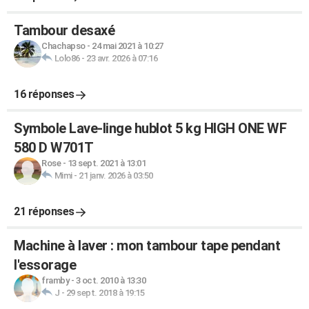
Tambour desaxé
Chachapso
-
24 mai 2021 à 10:27
Lolo86
-
23 avr. 2026 à 07:16
16 réponses
Symbole Lave-linge hublot 5 kg HIGH ONE WF
580 D W701T
Rose
-
13 sept. 2021 à 13:01
Mimi
-
21 janv. 2026 à 03:50
21 réponses
Machine à laver : mon tambour tape pendant
l'essorage
framby
-
3 oct. 2010 à 13:30
J
-
29 sept. 2018 à 19:15