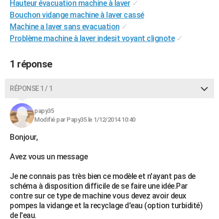
Hauteur évacuation machine à laver
✓
City break
Voyage de noces
Climat
Destinations
Voyage nature
Forum
+
PHOTO
Bouchon vidange machine à laver cassé
Machine a laver sans evacuation
✓
GUIDES D'ACHAT
Problème machine à laver indesit voyant clignote
✓
BONS PLANS
1 réponse
CARTE DE VOEUX
Carte Bonne année
Carte Pâques
Carte de Noël
Carte Saint-Valentin
Carte d'anniversaire
RÉPONSE 1 / 1
DICTIONNAIRE
Biographies
Expressions
Dictionnaire
Citations
Proverbes
PROGRAMME TV
papy35
Modifié par Papy35 le 1/12/2014 10:40
COPAINS D'AVANT
Bonjour,
Se connecter
Collèges
Universités
Service militaire
S'inscrire
Lycées
Primaires
Entreprises
Avis de recherche
AVIS DE DÉCÈS
Avez vous un message
FORUM
Je ne connais pas très bien ce modèle et n'ayant pas de
schéma à disposition difficile de se faire une idée.Par
Lifestyle
Sport
Television
Cinema
Bricolage
Culture
Auto
Voyage
contre sur ce type de machine vous devez avoir deux
pompes la vidange et la recyclage d'eau (option turbidité)
de l'eau.