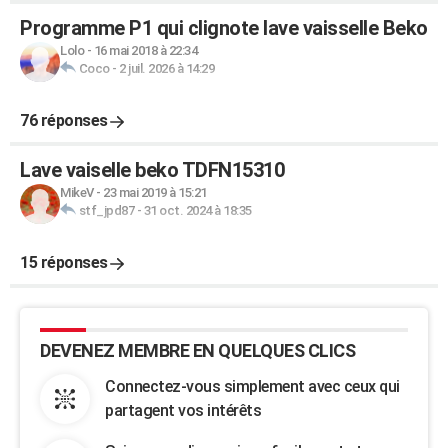
Programme P1 qui clignote lave vaisselle Beko
Lolo
-
16 mai 2018 à 22:34
Coco
-
2 juil. 2026 à 14:29
76 réponses
Lave vaiselle beko TDFN15310
MikeV
-
23 mai 2019 à 15:21
stf_jpd87
-
31 oct. 2024 à 18:35
15 réponses
DEVENEZ MEMBRE EN QUELQUES CLICS
Connectez-vous simplement avec ceux qui
partagent vos intérêts