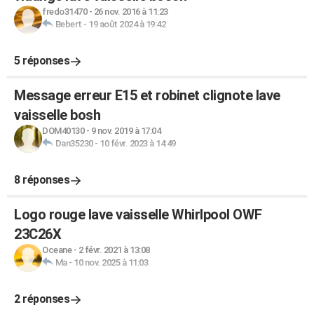
fredo31470
-
26 nov. 2016 à 11:23
Bebert
-
19 août 2024 à 19:42
5 réponses
Message erreur E15 et robinet clignote lave
vaisselle bosh
DOM40130
-
9 nov. 2019 à 17:04
Dan35230
-
10 févr. 2023 à 14:49
8 réponses
Logo rouge lave vaisselle Whirlpool OWF
23C26X
Oceane
-
2 févr. 2021 à 13:08
Ma
-
10 nov. 2025 à 11:03
2 réponses