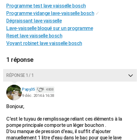
Programme test lave vaisselle bosch
City break
Voyage de noces
Climat
Destinations
Voyage nature
Forum
+
PHOTO
Programme vidange lave-vaisselle bosch
✓
GUIDES D'ACHAT
Dégraissant lave vaisselle
Lave-vaisselle bloqué sur un programme
BONS PLANS
Reset lave vaisselle bosch
Voyant robinet lave vaisselle bosch
CARTE DE VOEUX
Carte Bonne année
Carte Pâques
Carte de Noël
Carte Saint-Valentin
Carte d'anniversaire
DICTIONNAIRE
1 réponse
Biographies
Expressions
Dictionnaire
Citations
Proverbes
PROGRAMME TV
RÉPONSE 1 / 1
COPAINS D'AVANT
Papy35
4 808
Se connecter
Collèges
Universités
Service militaire
S'inscrire
Lycées
Primaires
Entreprises
Avis de recherche
9 déc. 2014 à 16:38
AVIS DE DÉCÈS
Bonjour,
FORUM
C'est le tuyau de remplissage reliant ces éléments à la
Lifestyle
Sport
Television
Cinema
Bricolage
Culture
Auto
Voyage
pompe principale comporte un léger bouchon .
D'ou manque de pression d'eau, il suffit d'ajouter
manuellement 1 litre d'eau dans le bac pour que le lave