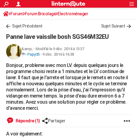
ACTUALITÉS
Forum
Forum Bricolage
Connexion
Electroménager
S'inscrire
Rechercher
Société
Education
Villes
Politique
Faits Divers
Monde
+
SPORT
Sujet Précédent
Sujet Suivant
Football
Cyclisme
Forum
Coupe du monde 2026
Tennis
Rugby
CULTURE
Panne lave vaisslle bosh SGS46M32EU
TNT
Cinéma
Musique
Programme TV
Streaming
Sorties cinéma
+
FINANCE
&amp;
-
Modifié le 9 déc. 2014 à 13:37
Papy35
-
9 déc. 2014 à 16:38
Impôts
Immobilier
Banque
Crédit
Retraite
Epargne
Risques naturels par ville
Assurance
AUTO
Bonjour, probleme avec mon LV. depuis quelques jours le
Réserver un essai
Berlines
Forum auto
Essais
Citadines
SUV
+
HIGH-TECH
programme choisi reste a 1 minutes et le LV continue de
laver. Il faut que je l'arrete et lorsque je le remets en route il
Meilleur smartphone
Ordinateurs
Guide high-tech
Mobiles
Internet
Jeux vidéo
+
BRICOLAGE
affiche a nouveau quelques minutes et le cycle se termine
normalement. Lors de la prise d'eau, j'ai l'impression qu'il
Aménagement intérieur
Cuisine
Jardinage
+
Forum
Extérieur
Salle de bains
Rangement
WEEK-END
vidange en meme temps. la prise d'eau dure environ 6 a 7
minutes. Avez vous une solution pour régler ce problème.
Escapades
Expositions
Week-end nature
Guides de France
Patrimoine
Musées
+
LIFESTYLE
d'avance merci.
Bien-être
Mode
+
Art de vivre
Loisirs
Modes de vie
SANTE
Répondre (1)
Partager
Guide de la santé
Médicaments
+
Alimentation
Maladies
Sommeil
VOYAGE
A voir également: