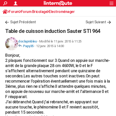
ACTUALITÉS
Forum
Forum Bricolage
Connexion
Electroménager
S'inscrire
Rechercher
Société
Education
Villes
Politique
Faits Divers
Monde
+
SPORT
Sujet Précédent
Sujet Suivant
Football
Cyclisme
Forum
Coupe du monde 2026
Tennis
Rugby
CULTURE
Table de cuisson induction Sauter STI 964
TNT
Cinéma
Musique
Programme TV
Streaming
Sorties cinéma
+
FINANCE
doclapinbleu
-
Modifié le 11 janv. 2015 à 11:25
Papy35
-
12 janv. 2015 à 14:00
Impôts
Immobilier
Banque
Crédit
Retraite
Epargne
Risques naturels par ville
Assurance
AUTO
Bonjour,
Réserver un essai
Berlines
Forum auto
Essais
Citadines
SUV
+
HIGH-TECH
2 plaques fonctionnent sur 3.Quand on appuie sur marche-
arrêt de la grande plaque 28 cm 4600W, le 0 et le F
Meilleur smartphone
Ordinateurs
Guide high-tech
Mobiles
Internet
Jeux vidéo
+
BRICOLAGE
s'affichent alternativement pendant une quinzaine de
secondes.Les autres touches sont inactives.On peut
Aménagement intérieur
Cuisine
Jardinage
+
Forum
Extérieur
Salle de bains
Rangement
WEEK-END
recommencer l'opération éventuellement une fois mais à la
3ième, plus rien ne s'affiche.Il attendre quelques minutes,
Escapades
Expositions
Week-end nature
Guides de France
Patrimoine
Musées
+
LIFESTYLE
on appuie de nouveau sur marche-arrêt et l'alternance 0 et
F réapparait.
Bien-être
Mode
+
Art de vivre
Loisirs
Modes de vie
SANTE
J'ai débranché.Quand j'ai rebranché, en appuyant sur
aucune touche, le phénomène 0 et F revient aussitôt,
Guide de la santé
Médicaments
+
Alimentation
Maladies
Sommeil
VOYAGE
pendant 15 secondes.