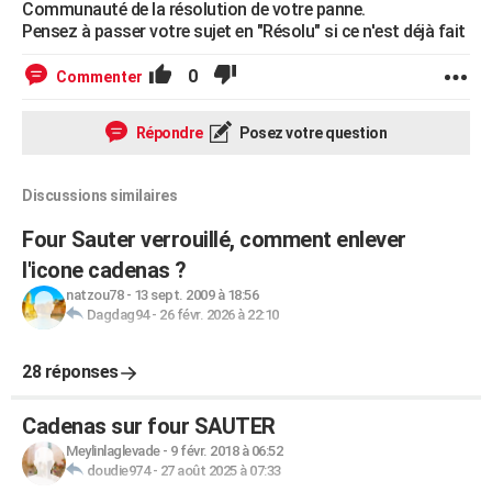
Communauté de la résolution de votre panne.
Pensez à passer votre sujet en "Résolu" si ce n'est déjà fait
0
Commenter
Répondre
Posez votre question
Discussions similaires
Four Sauter verrouillé, comment enlever
l'icone cadenas ?
natzou78
-
13 sept. 2009 à 18:56
Dagdag94
-
26 févr. 2026 à 22:10
28 réponses
Cadenas sur four SAUTER
Meylinlaglevade
-
9 févr. 2018 à 06:52
doudie974
-
27 août 2025 à 07:33