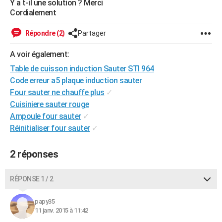
Y a t-il une solution ? Merci
City break
Voyage de noces
Climat
Destinations
Voyage nature
Forum
+
Cordialement
PHOTO
GUIDES D'ACHAT
Répondre (2)
Partager
BONS PLANS
A voir également:
Table de cuisson induction Sauter STI 964
CARTE DE VOEUX
Code erreur a5 plaque induction sauter
Carte Bonne année
Carte Pâques
Carte de Noël
Carte Saint-Valentin
Carte d'anniversaire
Four sauter ne chauffe plus
✓
DICTIONNAIRE
Cuisiniere sauter rouge
Biographies
Expressions
Dictionnaire
Citations
Proverbes
PROGRAMME TV
Ampoule four sauter
✓
Réinitialiser four sauter
✓
COPAINS D'AVANT
Se connecter
Collèges
Universités
Service militaire
S'inscrire
Lycées
Primaires
Entreprises
Avis de recherche
2 réponses
AVIS DE DÉCÈS
FORUM
RÉPONSE 1 / 2
Lifestyle
Sport
Television
Cinema
Bricolage
Culture
Auto
Voyage
papy35
11 janv. 2015 à 11:42