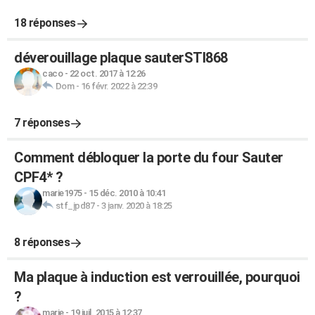
18 réponses
déverouillage plaque sauterSTI868
caco
-
22 oct. 2017 à 12:26
Dom
-
16 févr. 2022 à 22:39
7 réponses
Comment débloquer la porte du four Sauter
CPF4* ?
marie1975
-
15 déc. 2010 à 10:41
stf_jpd87
-
3 janv. 2020 à 18:25
8 réponses
Ma plaque à induction est verrouillée, pourquoi
?
marie
-
19 juil. 2015 à 12:37