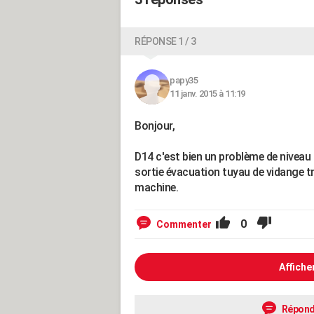
RÉPONSE 1 / 3
papy35
11 janv. 2015 à 11:19
Bonjour,
D14 c'est bien un problème de niveau
sortie évacuation tuyau de vidange 
machine.
0
Commenter
Affiche
Répond