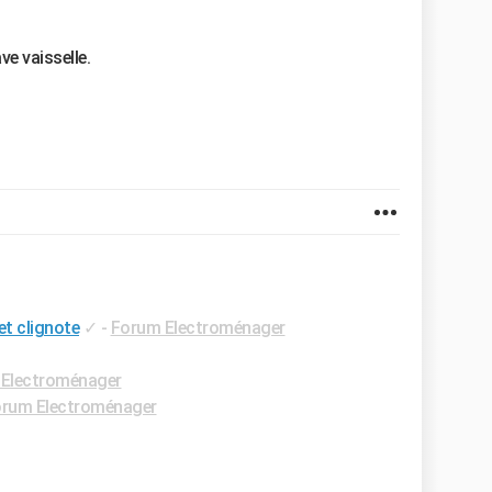
ave vaisselle.
et clignote
✓
-
Forum Electroménager
Electroménager
rum Electroménager