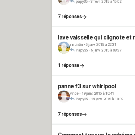
papy35
-
3 févr. 2015 à 15:02
7 réponses
lave vaisselle qui clignote e
rintintin
-
5 janv. 2015 à 22:31
Papy35
-
6 janv. 2015 à 08:37
1 réponse
panne f3 sur whirlpool
vince
-
19 janv. 2015 à 10:41
Papy35
-
19 janv. 2015 à 18:02
7 réponses