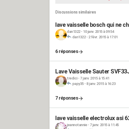
Discussions similaires
lave vaisselle bosch qui ne c
dan1322
-
10 janv. 2015 à 09:54
dan1322
-
2 févr. 2015 à 17:01
6 réponses
Lave Vaisselle Sauter SVF33
tredici
-
7 janv. 2015 à 15:41
papy35
-
8 janv. 2015 à 16:23
7 réponses
lave vaisselle electrolux asi 
jeannotannie
-
7 janv. 2015 à 11:45