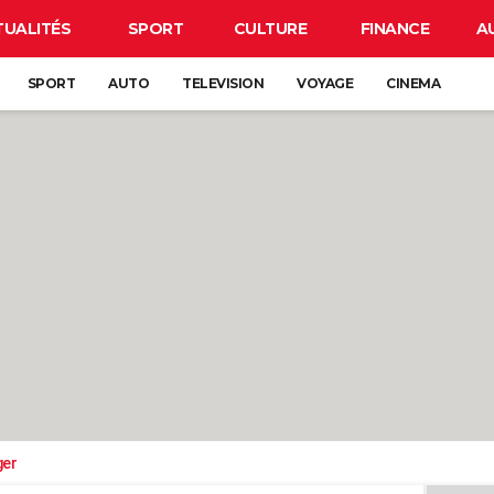
TUALITÉS
SPORT
CULTURE
FINANCE
A
SPORT
AUTO
TELEVISION
VOYAGE
CINEMA
ger