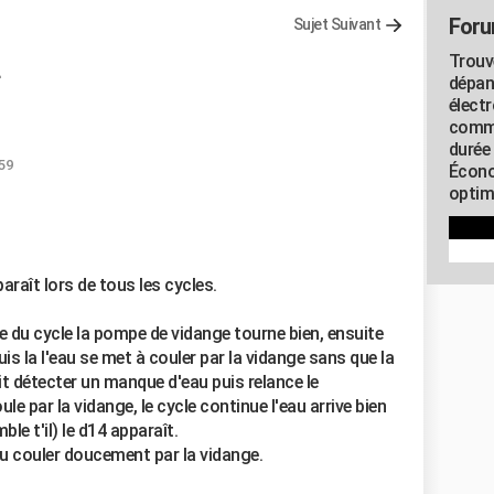
Foru
Sujet Suivant
Trouv
dépan
élect
commu
durée
:59
Écono
optimi
araît lors de tous les cycles.
 du cycle la pompe de vidange tourne bien, ensuite
uis la l'eau se met à couler par la vidange sans que la
t détecter un manque d'eau puis relance le
le par la vidange, le cycle continue l'eau arrive bien
le t'il) le d14 apparaît.
eau couler doucement par la vidange.