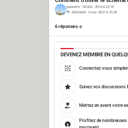
Comment trouver le schéma d
jeannets
-
30 déc. 2014 à 22:19
Michel64
-
6 nov. 2021 à 15:26
6 réponses
DEVENEZ MEMBRE EN QUELQ
Connectez-vous simpleme
Suivez vos discussions 
Mettez en avant votre ex
Profitez de nombreuses 
inscrivant