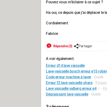
Pouvez vous m'éclairer à ce sujet ?
Ha oui, ce depuis que j'ai déplacer le l
Cordialement
Fabrice
Répondre (3)
Partager
A voir également:
Erreur d14 lave vaisselle
Lave-vaisselle bosch erreur e15 robin
Code erreur machine à laver
- Guide
Erreur f2 lave vaisselle sharp
-
Forum 
Lave vaisselle valberg erreur e4
✓
-
Fo
Dégraissant lave vaisselle
- Guide
3 réponses