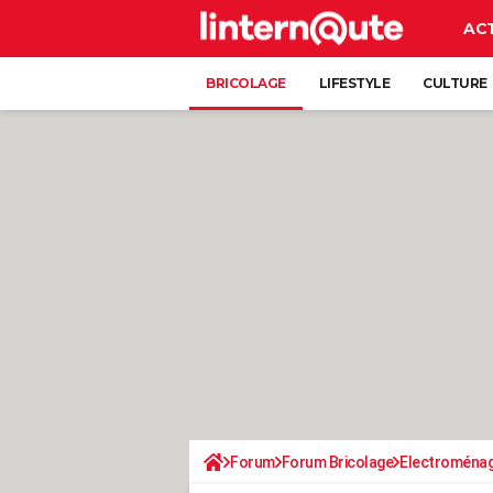
AC
BRICOLAGE
LIFESTYLE
CULTURE
Forum
Forum Bricolage
Electroména