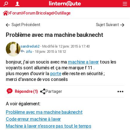
ACTUALITÉS
Forum
Forum Bricolage
Connexion
Outillage
S'inscrire
Rechercher
Société
Education
Villes
Politique
Faits Divers
Monde
+
SPORT
Sujet Précédent
Sujet Suivant
Football
Cyclisme
Forum
Coupe du monde 2026
Tennis
Rugby
CULTURE
Problème avec ma machine bauknecht
TNT
Cinéma
Musique
Programme TV
Streaming
Sorties cinéma
+
FINANCE
sandredu62
-
Modifié le 12 janv. 2015 à 17:40
zifu
-
18 janv. 2015 à 18:12
Impôts
Immobilier
Banque
Crédit
Retraite
Epargne
Risques naturels par ville
Assurance
AUTO
bonjour, j'ai un soucis avec ma
machine a laver
tous les
Réserver un essai
Berlines
Forum auto
Essais
Citadines
SUV
+
HIGH-TECH
voyants sont allumés et ça me marque f 11 .
plus moyen d'ouvrir la
porte
elle reste en sécurité ;
Meilleur smartphone
Ordinateurs
Guide high-tech
Mobiles
Internet
Jeux vidéo
+
BRICOLAGE
merci d'avance de vos conseils
Aménagement intérieur
Cuisine
Jardinage
+
Forum
Extérieur
Salle de bains
Rangement
WEEK-END
Répondre (1)
Partager
Escapades
Expositions
Week-end nature
Guides de France
Patrimoine
Musées
+
LIFESTYLE
A voir également:
Problème avec ma machine bauknecht
Bien-être
Mode
+
Art de vivre
Loisirs
Modes de vie
SANTE
Code erreur machine à laver
Guide de la santé
Médicaments
+
Alimentation
Maladies
Sommeil
VOYAGE
Machine à laver n'essore pas tout le temps