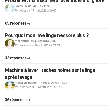
Problème : ma machine à laver indesit clignote
l.deny
-
5 mai 2010 à 21:39
Houria
-
17 mai 2026 à 16:09
65 réponses
Pourquoi mon lave linge n'essore plus ?
mathieu81
-
25 juin 2008 à 07:39
jiacomino
-
9 oct. 2019 à 20:49
33 réponses
Machine à laver : taches noires sur le linge
après lavage
menardjeanyves
-
19 sept. 2010 à 11:01
b richard 31
-
4 août 2025 à 15:15
36 réponses